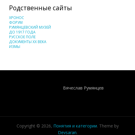
Родственные сайты
ХРОНОС
ФОРУМ
РУМЯНЦЕВСКИЙ МУЗЕЙ
ДО 1917 ГОДА
РУССКОЕ ПОЛЕ
ДОКУМЕНТЫ XX ВЕКА
ИЗМЫ
Понятия И Категории - Исторический Проект ХРОНОС
WEB-редактор
Вячеслав Румянцев
Copyright © 2026,
Понятия и категории
. Theme by
Devsaran
.