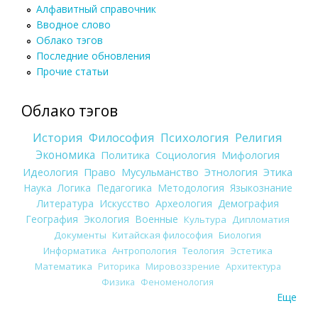
Алфавитный справочник
Вводное слово
Облако тэгов
Последние обновления
Прочие статьи
Облако тэгов
История
Философия
Психология
Религия
Экономика
Политика
Социология
Мифология
Идеология
Право
Мусульманство
Этнология
Этика
Наука
Логика
Педагогика
Методология
Языкознание
Литература
Искусство
Археология
Демография
География
Экология
Военные
Культура
Дипломатия
Документы
Китайская философия
Биология
Информатика
Антропология
Теология
Эстетика
Математика
Риторика
Мировоззрение
Архитектура
Физика
Феноменология
Еще