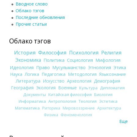
Вводное слово
Облако тэгов
Последние обновления
Прочие статьи
Облако тэгов
История
Философия
Психология
Религия
Экономика
Политика
Социология
Мифология
Идеология
Право
Мусульманство
Этнология
Этика
Наука
Логика
Педагогика
Методология
Языкознание
Литература
Искусство
Археология
Демография
География
Экология
Военные
Культура
Дипломатия
Документы
Китайская философия
Биология
Информатика
Антропология
Теология
Эстетика
Математика
Риторика
Мировоззрение
Архитектура
Физика
Феноменология
Еще