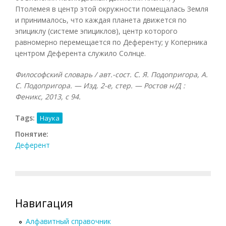
Птолемея в центр этой окружности помещалась Земля
и принималось, что каждая планета движется по
эпициклу (системе эпициклов), центр которого
равномерно перемещается по Деференту; у Коперника
центром Деферента служило Солнце.
Философский словарь / авт.-сост. С. Я. Подопригора, А.
С. Подопригора. — Изд. 2-е, стер. — Ростов н/Д :
Феникс, 2013, с 94.
Tags:
Наука
Понятие:
Деферент
Навигация
Алфавитный справочник