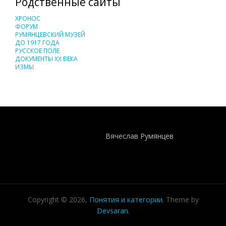
Родственные сайты
ХРОНОС
ФОРУМ
РУМЯНЦЕВСКИЙ МУЗЕЙ
ДО 1917 ГОДА
РУССКОЕ ПОЛЕ
ДОКУМЕНТЫ XX ВЕКА
ИЗМЫ
Понятия И Категории - Исторический Проект ХРОНОС
WEB-редактор
Вячеслав Румянцев
Copyright © 2026,
Понятия и категории
. Theme by
Devsaran
.