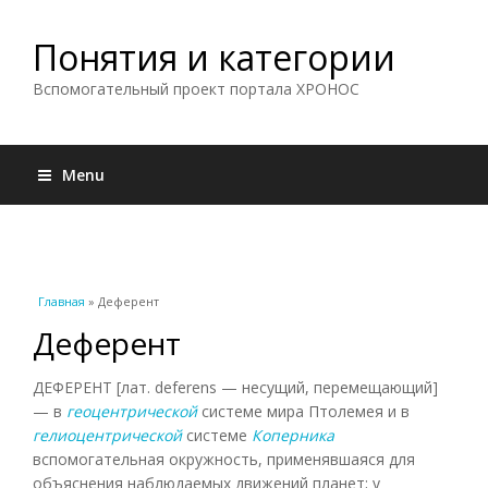
Понятия и категории
Вспомогательный проект портала ХРОНОС
Menu
Вы здесь
Главная
» Деферент
Деферент
ДЕФЕРЕНТ [лат. deferens — несущий, перемещающий]
— в
геоцентрической
системе мира Птолемея и в
гелиоцентрической
системе
Коперника
вспомогательная окружность, применявшаяся для
объяснения наблюдаемых движений планет; у