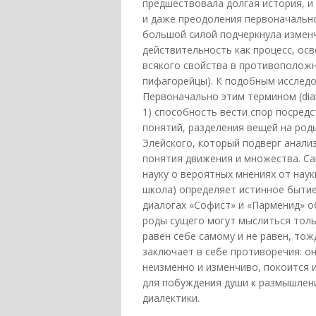
предшествовала долгая история, и
и даже преодоления первоначальн
большой силой подчеркнула измен
действительность как процесс, осв
всякого свойства в противоположн
пифагорейцы). К подобным исследо
Первоначально этим термином (dial
1) способность вести спор посредс
понятий, разделения вещей на род
Элейского, который подверг анали
понятия движения и множества. Са
науку о вероятных мнениях от наук
школа) определяет истинное бытие
диалогах «Софист» и «Парменид» о
роды сущего могут мыслиться тольк
равен себе самому и не равен, тож
заключает в себе противоречия: о
неизменно и изменчиво, покоится 
для побуждения души к размышлени
диалектики.