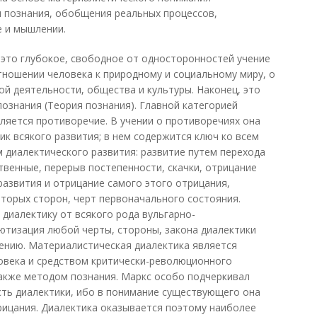
я познания, обобщения реальных процессов,
е и мышлении.
это глубокое, свободное от односторонностей учение
отношении человека к природному и социальному миру, о
ой деятельности, общества и культуры. Наконец, это
познания (Теория познания). Главной категорией
ляется противоречие. В учении о противоречиях она
ик всякого развития; в нем содержится ключ ко всем
 диалектического развития: развитие путем перехода
твенные, перерыв постепенности, скачки, отрицание
азвития и отрицание самого этого отрицания,
торых сторон, черт первоначального состояния.
диалектику от всякого рода вульгарно-
ютизация любой черты, стороны, закона диалектики
ению. Материалистическая диалектика является
овека и средством критически-революционного
акже методом познания. Маркс особо подчеркивал
ть диалектики, ибо в понимание существующего она
рицания. Диалектика оказывается поэтому наиболее