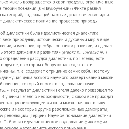
олько мысль возвращается в свои пределы, ограниченные
 теории познания (в «Наукоучении») Фихте развил
 категорий, содержащий важные диалектические идеи.
т диалектическое понимание процессов природы.
ой диалектики была идеалистическая диалектика
л весь природный, исторический и духовный мир в виде
ижении, изменении, преобразовании и развитии, и сделал
ь этого движения и развития» (
Маркс К., Энгельс Ф. Т.
х определений рассудка диалектики, по Гегелю, есть
 в другое, в котором обнаруживается, что эти
ченны, т. е. содержат отрицание самих себя. Поэтому
, «движущая душа всякого научного развертывания мысли
й принцип, который вносит в содержание науки
...». Результат диалектики Гегеля далеко превзошел то
. В учении Гегеля о необходимости, с какой все приходит
революционизирующее жизнь и мысль начало, в силу
усские и некоторые другие революционные демократы)
ру революции» (Герцен). Научное понимание диалектики
м. Отбросив идеалистическое содержание философии
 на основе материалистического понимания