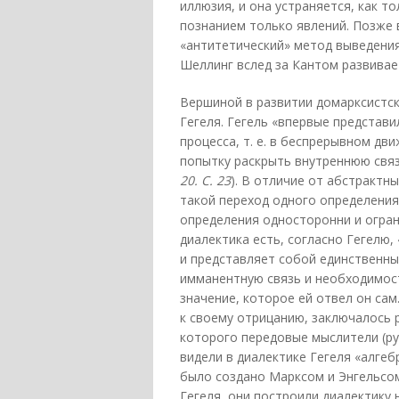
иллюзия, и она устраняется, как т
познанием только явлений. Позже в
«антитетический» метод выведения
Шеллинг вслед за Кантом развивае
Вершиной в развитии домарксистск
Гегеля. Гегель «впервые представи
процесса, т. е. в беспрерывном дв
попытку раскрыть внутреннюю связ
20. С. 23
). В отличие от абстрактны
такой переход одного определения
определения односторонни и ограни
диалектика есть, согласно Гегелю
и представляет собой единственны
имманентную связь и необходимость
значение, которое ей отвел он сам
к своему отрицанию, заключалось 
которого передовые мыслители (р
видели в диалектике Гегеля «алгеб
было создано Марксом и Энгельсо
Гегеля, они построили диалектику