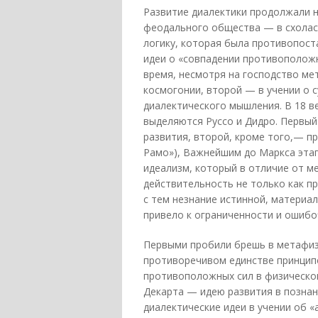
Развитие диалектики продолжали н
феодального общества — в схолас
логику, которая была противопост
идеи о «совпадении противоположн
время, несмотря на господство ме
космогонии, второй — в учении о 
диалектического мышления. В 18 в
выделяются Руссо и Дидро. Первый
развития, второй, кроме того,— п
Рамо»), Важнейшим до Маркса этап
идеализм, который в отличие от 
действительность не только как пр
с тем незнание истинной, материа
привело к ограниченности и ошибо
Первыми пробили брешь в метафизи
противоречивом единстве принципо
противоположных сил в физическо
Декарта — идею развития в позна
диалектические идеи в учении об «