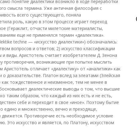
 само понятие диалектики возникло в ходе переработки
ого смысла термина. Уже античная философия с
чивость всего существующего, поняла
етила роль, какую в этом процессе играет переход
ое (Гераклит, отчасти милетские материалисты,
ваниям еще не применялся термин «диалектика».
ektike techne — «искусство диалектики») обозначались:
твом вопросов и ответов; 2) искусство классификации
ы и виды. Аристотель считает изобретателем Д. Зенона
зу противоречия, возникающие при попытке мыслить
м Аристотель отличает «диалектику» от «аналитики» как
и о доказательстве. Платон вслед за элеатами (Элейская
 как тождественное и неизменное, тем не менее в
босновывает диалектические выводы о том, что высшие
о таким образом, что каждый из них есть и не есть,
дествен себе и переходит в свое «иное». Поэтому бытие
но едино и множественно, вечно и преходяще,
и движется. Противоречие есть необходимое условие
ю. Это искусство и является, по Платону, искусством