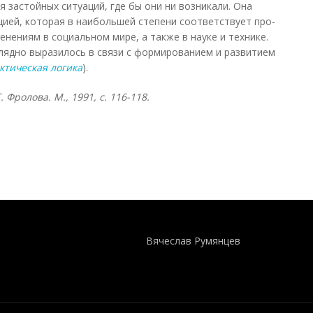
 застойных ситуаций, где бы они ни возникали. Она
ией, которая в наибольшей степени соответствует про-
ениям в социальном мире, а также в науке и технике.
лядно выразилось в связи с формированием и развитием
ктическая логика
).
 Фролова. М., 1991, с. 116-118.
Понятия И Категории - Исторический Проект ХРОНОС
WEB-редактор
Вячеслав Румянцев