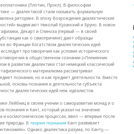
еоплатоники (Плотин, Прокл). В философии
тике — диалектикой стали называть формальную
авлена риторике. В эпоху Возрождения диалектические
остей» выдвигают Николай Кузанский и Бруно. В новое
тафизики, Декарт и Спиноза (первый — в своей
субстанции как о самопричине) дают образцы
еке во Франции богатством диалектических идей
 исследует противоречия как условие исторического
ротиворечия в общественном сознании («Племянник
ом в развитии диалектики стал немецкий классический
метафизического материализма рассматривал
едмет познания, но и как предмет деятельности. Вместе
льной, основы познания и деятельности субъекта
чности диалектических идей нем. идеалистов.
ке Лейбниц в своем учении о саморазвитии монад и о
в познания и Кант, который указал на значение
м и космогоническом процессах, ввел — впервые после
ние природы. В
теории познания
Кант развивает
антиномиях». Однако диалектика разума, по Канту,—