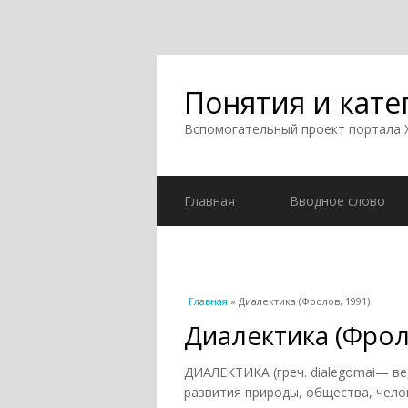
Понятия и кате
Вспомогательный проект портала
Главная
Вводное слово
Вы здесь
Главная
» Диалектика (Фролов, 1991)
Диалектика (Фрол
ДИАЛЕКТИКА (греч. dialegomai— ве
развития природы, общества, чел