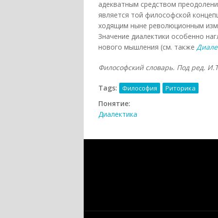
адекватным средством преодоления
является той философской концепц
ходящим ныне революционным измен
Значение диалектики особенно наг
нового мышления (см. также
Диале
Философский словарь. Под ред. И.Т.
Tags:
Философия
Риторика
Понятие:
Диалектика