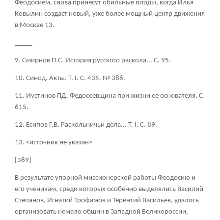
Феодосием, снова принесут обильные плоды, когда Илья
Ковылин создаст новый, уже более мощный центр движения
в Москве
13
.
_____
9. Смирнов П.С. История русского раскола... С. 95.
10. Синод. Акты. Т. I. С. 435. № 386.
11. Иустинов ПД. Федосеевщина при жизни ее основателя. С.
615.
12. Есипов Г.В. Раскольничьи дела... Т. I. С. 89.
13. <источник не указан>
[389]
В результате упорной миссионерской работы Феодосию и
его ученикам, среди которых особенно выделялись Василий
Степанов, Игнатий Трофимов и Терентий Васильев, удалось
организовать немало общин в Западной Великороссии,