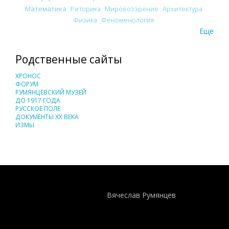
Математика
Риторика
Мировоззрение
Архитектура
Физика
Феноменология
Еще
Родственные сайты
ХРОНОС
ФОРУМ
РУМЯНЦЕВСКИЙ МУЗЕЙ
ДО 1917 ГОДА
РУССКОЕ ПОЛЕ
ДОКУМЕНТЫ XX ВЕКА
ИЗМЫ
Понятия И Категории - Исторический Проект ХРОНОС
WEB-редактор
Вячеслав Румянцев