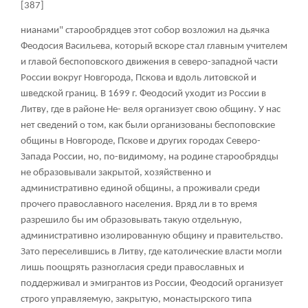
[387]
нианами" старообрядцев этот собор возложил на дьячка
Феодосия Васильева, который вскоре стал главным учителем
и главой беспоповского движения в северо-западной части
России вокруг Новгорода, Пскова и вдоль литовской и
шведской границ. В 1699 г. Феодосий уходит из России в
Литву, где в районе Не- веля организует свою общину. У нас
нет сведений о том, как были организованы беспоповские
общины в Новгороде, Пскове и других городах Северо-
Запада России, но, по-видимому, на родине старообрядцы
не образовывали закрытой, хозяйственно и
административно единой общины, а проживали среди
прочего православного населения. Вряд ли в то время
разрешило бы им образовывать такую отдельную,
административно изолированную общину и правительство.
Зато переселившись в Литву, где католические власти могли
лишь поощрять разногласия среди православных и
поддерживал и эмигрантов из России, Феодосий организует
строго управляемую, закрытую, монастырского типа