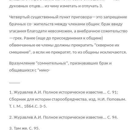
духовных отцев... из чину изметать и отлучать
3
.
Четвертый существенный пункт приговора—это запрещение
брачных со- жительств между членами общин: брак ввиду
угасания благодати невозможен, а внебрачное сожительство
—грех. Ранее (еще до присоединения к общине)
обвенчанные ее члены должны прекратить "скверное их
смешение", а если не прекратят, то из общины исключаются.
Вразумление "сомнительных", признававших брак и
общавшихся с "нико-
_____
1. Журавлев А.И. Полное историческое известие... С. 91;
Сборник для истории старообрядчества, изд. Н.И. Поповым.
Т. I. М., 1864.С. 3-5.
2. Журавлев А.И. Полное историческое известие... С. 94.
3. Там же. С. 95.