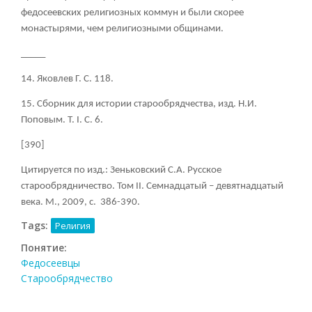
федосеевских религиозных коммун и были скорее
монастырями, чем религиозными общинами.
_____
14. Яковлев Г. С. 118.
15. Сборник для истории старообрядчества, изд. Н.И.
Поповым. Т. I. С. 6.
[390]
Цитируется по изд.: Зеньковский С.А. Русское
старообрядничество. Том
II. Семнадцатый – девятнадцатый
века. М., 2009, с. 386-390.
Tags:
Религия
Понятие:
Федосеевцы
Старообрядчество