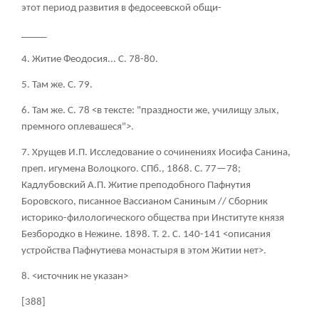
этот период развития в федосеевской общи-
_____
4. Житие Феодосия... С. 78-80.
5. Там же. С. 79.
6. Там же. С. 78 <в тексте: "праздности же, училищу злых,
премного оплевашеся">.
7. Хрущев И.П. Исследование о сочинениях Иосифа Санина,
преп. игумена Волоцкого. СПб., 1868. С. 77—78;
Кадлубовский А.П. Житие преподобного Пафнутия
Боровского, писанное Вассианом Саниным // Сборник
историко-филологического общества при Институте князя
Безбородко в Нежине. 1898. Т. 2. С. 140-141 <описания
устройства Пафнутиева монастыря в этом Житии нет>.
8. <источник не указан>
[388]