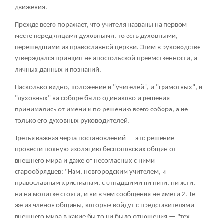
движения.
Прежде всего поражает, что учителя названы на первом
месте перед лицами духовными, то есть духовными,
перешедшими из православной церкви. Этим в руководстве
утверждался принцип не апостольской преемственности, а
личных данных и познаний.
Насколько видно, положение и "учителей", и "грамотных", и
"духовных" на соборе было одинаково и решения
принимались от имени и по решению всего собора, а не
только его духовных руководителей.
Третья важная черта постановлений — это решение
провести полную изоляцию беспоповских общин от
внешнего мира и даже от несогласных с ними
старообрядцев: "Нам, новгородским учителем, и
православным христианам, с отпадшими ни пити, ни ясти,
ни на молитве стояти, и ни в чем сообщения не имети
2
. Те
же из членов общины, которые войдут с представителями
внешнего мира в какие бы то ни было отношения — "тех