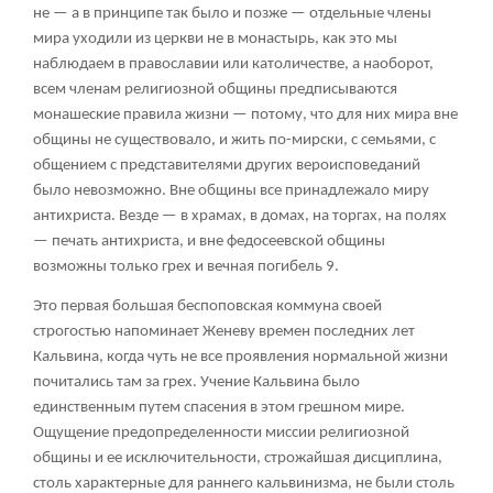
не — а в принципе так было и позже — отдельные члены
мира уходили из церкви не в монастырь, как это мы
наблюдаем в православии или католичестве, а наоборот,
всем членам религиозной общины предписываются
монашеские правила жизни — потому, что для них мира вне
общины не существовало, и жить по-мирски, с семьями, с
общением с представителями других вероисповеданий
было невозможно. Вне общины все принадлежало миру
антихриста. Везде — в храмах, в домах, на торгах, на полях
— печать антихриста, и вне федосеевской общины
возможны только грех и вечная погибель
9
.
Это первая большая беспоповская коммуна своей
строгостью напоминает Женеву времен последних лет
Кальвина, когда чуть не все проявления нормальной жизни
почитались там за грех. Учение Кальвина было
единственным путем спасения в этом грешном мире.
Ощущение предопределенности миссии религиозной
общины и ее исключительности, строжайшая дисциплина,
столь характерные для раннего кальвинизма, не были столь