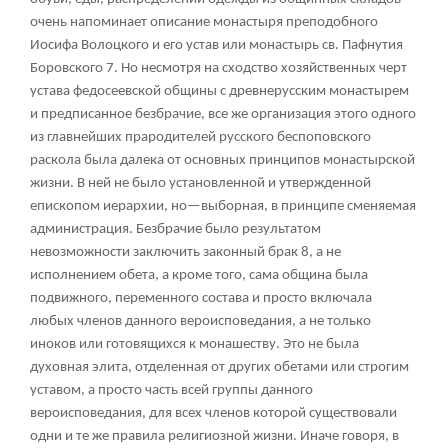
очень напоминает описание монастыря преподобного
Иосифа Волоцкого и его устав или монастырь св. Пафнутия
Боровского
7
. Но несмотря на сходство хозяйственных черт
устава федосеевской общины с древнерусским монастырем
и предписанное безбрачие, все же организация этого одного
из главнейших прародителей русского беспоповского
раскола была далека от основных принципов монастырской
жизни. В ней не было установленной и утвержденной
епископом иерархии, но—выборная, в принципе сменяемая
администрация. Безбрачие было результатом
невозможности заключить законный брак
8
, а не
исполнением обета, а кроме того, сама община была
подвижного, переменного состава и просто включала
любых членов данного вероисповедания, а не только
иноков или готовящихся к монашеству. Это не была
духовная элита, отделенная от других обетами или строгим
уставом, а просто часть всей группы данного
вероисповедания, для всех членов которой существовали
одни и те же правила религиозной жизни. Иначе говоря, в