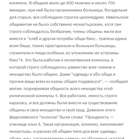
коммуну. В общине жило до 600 мужчин и около 700
женщин, при ней была организована больница, богадельня
для старых, все соблюдали строгое целомудрие. Невельское
общежитие не было собственно монастырским, хотя там
строго соблюдалось безбрачие, члены общины жили все
вместе и "хлеб и другая потребы общи бяху.. трапеза едина
всем бяше, токмо престарелым и больным больницы,
служители и пищи особныя, ко упокоению их устроены
бяху"
4
. Это была рабочая и молитвенная коммуна, в
которой строго соблюдалось равенство всех членов и
имущество было общим. Даже "одежды и убо общи и
прочия вещи всем из казны общия подавахуся", — сообщает
житие, подчеркивая общность всего имущества этой
религиозной коммуны
5
. Все работали, леность строго
каралась, и все должны были внести на существование
общины и свое имущество и свой труд. Девизом этого
федосеевского "колхоза" были слова: "Праздность —
училище злых
6
. Такая организация, конечно, напоминает
монастырь, и рассказ об общем типе для всех одежды,
обуви, еды, распределении одежды из общинных складов