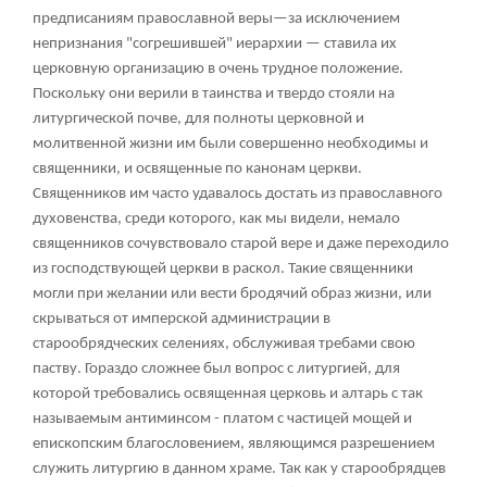
предписаниям православной веры—за исключением
непризнания "согрешившей" иерархии — ставила их
церковную организацию в очень трудное положение.
Поскольку они верили в таинства и твердо стояли на
литургической почве, для полноты церковной и
молитвенной жизни им были совершенно необходимы и
священники, и освященные по канонам церкви.
Священников им часто удавалось достать из православного
духовенства, среди которого, как мы видели, немало
священников сочувствовало старой вере и даже переходило
из господствующей церкви в раскол. Такие священники
могли при желании или вести бродячий образ жизни, или
скрываться от имперской администрации в
старообрядческих селениях, обслуживая требами свою
паству. Гораздо сложнее был вопрос с литургией, для
которой требовались освященная церковь и алтарь с так
называемым антиминсом - платом с частицей мощей и
епископским благословением, являющимся разрешением
служить литургию в данном храме. Так как у старообрядцев