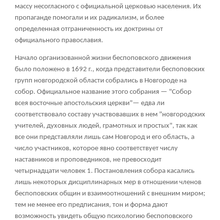
массу несогласного с официальной церковью населения. Их
пропаганде помогали и их радикализм, и более
определенная отграниченность их доктрины от
официального православия.
Начало организованной жизни беспоповского движения
было положено в 1692 г., когда представители беспоповских
групп новгородской области собрались в Новгороде на
собор. Официальное название этого собрания — "Собор
всея восточные апостольския церкви"— едва ли
соответствовало составу участвовавших в нем "новгородских
учителей, духовных людей, грамотных и простых", так как
все они представляли лишь сам Новгород и его область, а
число участников, которое явно соответствует числу
наставников и проповедников, не превосходит
четырнадцати человек
1
. Постановления собора касались
лишь некоторых дисциплинарных мер в отношении членов
беспоповских общин и взаимоотношений с внешним миром;
тем не менее его предписания, тон и форма дают
возможность увидеть общую психологию беспоповского