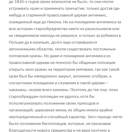
до 1840-х годов своих епископов не было, то они могли
устраивать храм и принимать причастие, только достав где-
нибудь в старинной православной церкви антиминс,
освященный еще до Никона. Но на похищение антиминса за
всю историю старообрядчества никто из раскольников или
их священников никогда не решился, и только за рубежом в
Польше да в казачьих, долго еще остававшихся
автономными областях, могли существовать постоянные
поповские храмы. Но даже и похищение антиминса из
православной церкви не помогло бы общинам поповцев
открыть свои храмы на территории империи, так как такой
храм был бы немедленно закрыт, антиминс отобран, а
соучастники похищения и служения в такой церкви—
наказаны, скорее всего казнены. Поэтому до тех пор, пока
старообрядцам-поповцам не удалось хотя бы
полулегализовать положение своих приходов и
организаций, церковная жизнь их общин имела крайне
неупорядоченный и случайный характер. Зато гораздо легче
было положение беспоповцев, которые, не признавая
благодатности нового священства и не веря поэтому в