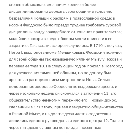
степени объяснялся желанием крепче и более
дисциплинированно держать свою общину в условиях
безразличия Польши к распрям в православной среде: в
России Феодосию было гораздо труднее требовать суровой
дисциплины ввиду враждебного отношения правительства;
малейшие распри в среде общины могли привести к ее
закрытию. Так, кстати, вскоре и случилось. В 1710 г. по указу
Петра I, выхлопотанному Меншиковым, Феодосий получил
для своей общины так называемую Ряпину Мызу у Пскова и
перевел ее туда
10
. На следующий год он поехал в Новгород
для увещевания тамошней общины, но по доносу был
арестован распоряжением митрополита Иова. Сильно
подорванное здоровье Феодосия не выдержало ареста, и
через несколько недель он скончался в заточении
11
. Его
общежительство немногим пережило его—новый донос,
сделанный в 1719 году, привел к закрытию общежительства
в Ряпиной Мызе, и на долгие десятилетия федосеевцы
лишились единого руководства и единого центра
12
. Только
через пятьдесят с лишним лет плоды, посеянные