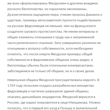
же ясно сформулированы Феодосием и другими вождями
русского беспоповства, но параллели несомненны.
Дуалистическое ощущение мира, учение пророка Даниила о
царствах, примеры ветхозаветной строгости подействовали
на русских федосеевцев не меньше, чем на французского
создателя сурового протестантства. Не менее интересны и
общие элементы отношения к труду как к непременной
части религиозного спасения. Зато совершенно различно их
отношение к вопросу собственности, хотя необходимо
отметить, что после смерти Феодосия примеры общей
собственности в федосеевских общинах очень редки, и
беспоповцы обычно были отличными коммерсантами,
заботящимися не только об общине, но и о своих делах.
Невельская община Феодосия просуществовала недолго. В
1709 году польские солдаты разграбили все имущество
федосеевцев и частично разрушили здания общины;
опасаясь дальнейших инцидентов, Феодосий вернулся в
Россию, где нашел покровителя в лице Меншикова. Можно
полагать, что и первый его уход в Польшу в значительной