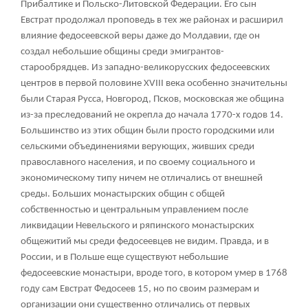
Прибалтике и Польско-Литовской Федерации. Его сын
Евстрат продолжал проповедь в тех же районах и расширил
влияние федосеевской веры даже до Молдавии, где он
создал небольшие общины среди эмигрантов-
старообрядцев. Из западно-великорусских федосеевских
центров в первой половине XVIII века особенно значительны
были Старая Русса, Новгород, Псков, московская же община
из-за преследований не окрепла до начала 1770-х годов
14
.
Большинство из этих общин были просто городскими или
сельскими объединениями верующих, живших среди
православного населения, и по своему социального и
экономическому типу ничем не отличались от внешней
среды. Больших монастырских общин с общей
собственностью и центральным управлением после
ликвидации Невельского и ряпинского монастырских
общежитий мы среди федосеевцев не видим. Правда, и в
России, и в Польше еще существуют небольшие
федосеевские монастыри, вроде того, в котором умер в 1768
году сам Евстрат Федосеев
15
, но по своим размерам и
организации они существенно отличались от первых