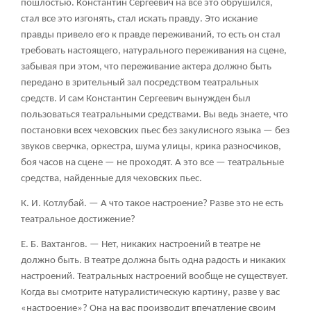
пошлостью. Константин Сергеевич на все это обрушился,
стал все это изгонять, стал искать правду. Это искание
правды привело его к правде переживаний, то есть он стал
требовать настоящего, натурального переживания на сцене,
забывая при этом, что переживание актера должно быть
передано в зрительный зал посредством театральных
средств. И сам Константин Сергеевич вынужден был
пользоваться театральными средствами. Вы ведь знаете, что
постановки всех чеховских пьес без закулисного языка — без
звуков сверчка, оркестра, шума улицы, крика разносчиков,
боя часов на сцене — не проходят. А это все — театральные
средства, найденные для чеховских пьес.
К. И. Котлубай.
— А что такое настроение? Разве это не есть
театральное достижение?
Е. Б. Вахтангов.
— Нет, никаких настроений в театре не
должно быть. В театре должна быть одна радость и никаких
настроений. Театральных настроений вообще не существует.
Когда вы смотрите натуралистическую картину, разве у вас
«настроение»? Она на вас производит впечатление своим