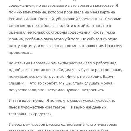
содержанием, но вы забываете в это время о мастерстве. Я
помню впечатление, которое произвела на меня картина
Репина «Иоанн Грозный, убивающий своего сына». Я часами
стоял около нее, я боялся подойти к этой картине, но я
оценивал ее только со стороны содержания. Кровь, глаза
Иоанна, особенно глаза этого убитого. Но сейчас я смотрю
на эту картину, и она вызывает во мне отвращение. Но я хочу
продолжать.
Константин Сергеевич однажды рассказывал о работе над
одной из чеховских пьес: «Сидим мы у буфета расстроенные,
полумрак, все очень грустные. Ничего не выходит. Вдруг
слышим — что-то скребет. Мышь. Стали слушать молча,
почувствовали, что наступило нужное настроение».
И тут я вдруг понял. Я понял, что секрет успеха чеховских
пьес в Художественном театре — в верно найденных
театральных средствах.
Из всех режиссеров русских единственный, кто чувствовал