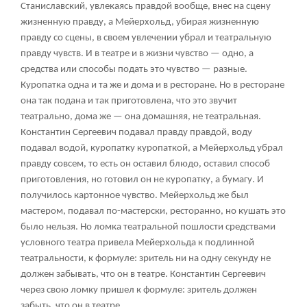
Станиславский, увлекаясь правдой вообще, внес на сцену
жизненную правду, а Мейерхольд, убирая жизненную
правду со сцены, в своем увлечении убрал и театральную
правду чувств. И в театре и в жизни чувство — одно, а
средства или способы подать это чувство — разные.
Куропатка одна и та же и дома и в ресторане. Но в ресторане
она так подана и так приготовлена, что это звучит
театрально, дома же — она домашняя, не театральная.
Константин Сергеевич подавал правду правдой, воду
подавал водой, куропатку куропаткой, а Мейерхольд убрал
правду совсем, то есть он оставил блюдо, оставил способ
приготовления, но готовил он не куропатку, а бумагу. И
получилось картонное чувство. Мейерхольд же был
мастером, подавал по-мастерски, ресторанно, но кушать это
было нельзя. Но ломка театральной пошлости средствами
условного театра привела Мейерхольда к подлинной
театральности, к формуле: зритель ни на одну секунду не
должен забывать, что он в театре. Константин Сергеевич
через свою ломку пришел к формуле: зритель должен
забыть, что он в театре.