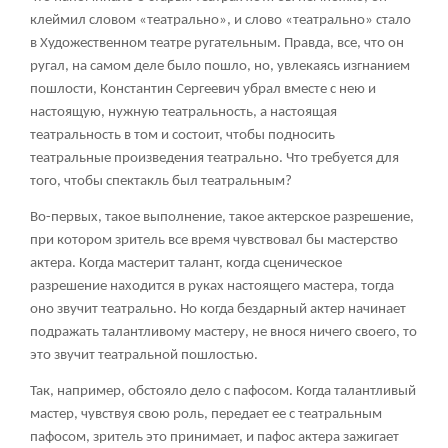
клеймил словом «театрально», и слово «театрально» стало
в Художественном театре ругательным. Правда, все, что он
ругал, на самом деле было пошло, но, увлекаясь изгнанием
пошлости, Константин Сергеевич убрал вместе с нею и
настоящую, нужную театральность, а настоящая
театральность в том и состоит, чтобы подносить
театральные произведения театрально. Что требуется для
того, чтобы спектакль был театральным?
Во-первых, такое выполнение, такое актерское разрешение,
при котором зритель все время чувствовал бы мастерство
актера. Когда мастерит талант, когда сценическое
разрешение находится в руках настоящего мастера, тогда
оно звучит театрально. Но когда бездарный актер начинает
подражать талантливому мастеру, не внося ничего своего, то
это звучит театральной пошлостью.
Так, например, обстояло дело с пафосом. Когда талантливый
мастер, чувствуя свою роль, передает ее с театральным
пафосом, зритель это принимает, и пафос актера зажигает