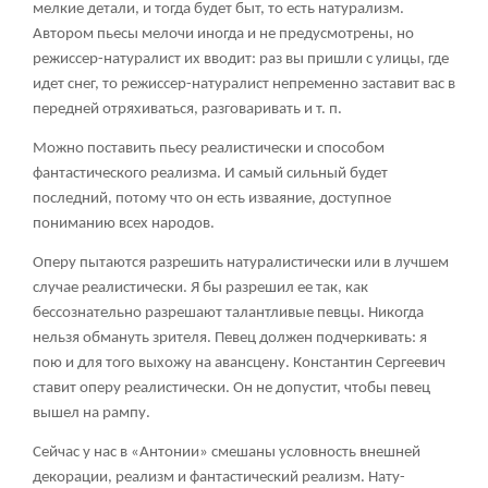
мелкие детали, и тогда будет быт, то есть натурализм.
Автором пьесы мелочи иногда и не предусмотрены, но
режиссер-натуралист их вводит: раз вы пришли с улицы, где
идет снег, то режиссер-натуралист непременно заставит вас в
передней отряхиваться, разговаривать и т. п.
Можно поставить пьесу реалистически и способом
фантастического реализма. И самый сильный будет
последний, потому что он есть изваяние, доступное
пониманию всех народов.
Оперу пытаются разрешить натуралистически или в лучшем
случае реалистически. Я бы разрешил ее так, как
бессознательно разрешают талантливые певцы. Никогда
нельзя обмануть зрителя. Певец должен подчеркивать: я
пою и для того выхожу на авансцену. Константин Сергеевич
ставит оперу реалистически. Он не допустит, чтобы певец
вышел на рампу.
Сейчас у нас в «Антонии» смешаны условность внешней
декорации, реализм и фантастический реализм. Нату-