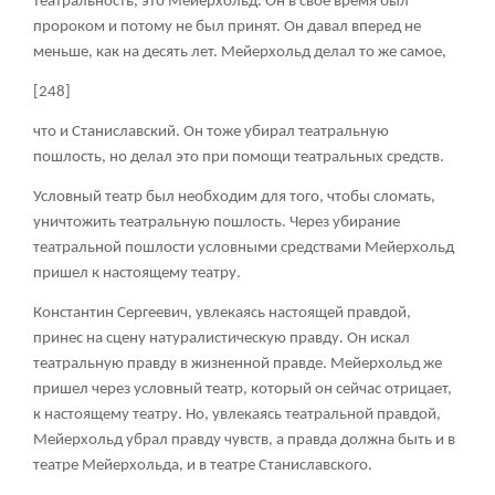
театральность, это Мейерхольд. Он в свое время был
пророком и потому не был принят. Он давал вперед не
меньше, как на десять лет. Мейерхольд делал то же самое,
[248]
что и Станиславский. Он тоже убирал театральную
пошлость, но делал это при помощи театральных средств.
Условный театр был необходим для того, чтобы сломать,
уничтожить театральную пошлость. Через убирание
театральной пошлости условными средствами Мейерхольд
пришел к настоящему театру.
Константин Сергеевич, увлекаясь настоящей правдой,
принес на сцену натуралистическую правду. Он искал
театральную правду в жизненной правде. Мейерхольд же
пришел через условный театр, который он сейчас отрицает,
к настоящему театру. Но, увлекаясь театральной правдой,
Мейерхольд убрал правду чувств, а правда должна быть и в
театре Мейерхольда, и в театре Станиславского.