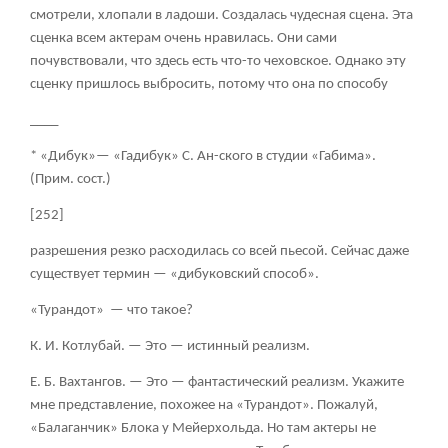
смотрели, хлопали в ладоши. Создалась чудесная сцена. Эта
сценка всем актерам очень нравилась. Они сами
почувствовали, что здесь есть что-то чеховское. Однако эту
сценку пришлось выбросить, потому что она по способу
____
* «Дибук»— «Гадибук» С. Ан-ского в студии «Габима».
(Прим. сост.)
[252]
разрешения резко расходилась со всей пьесой. Сейчас даже
существует термин — «дибуковский способ».
«Турандот» — что такое?
К. И. Котлубай.
— Это — истинный реализм.
Е. Б. Вахтангов.
— Это — фантастический реализм. Укажите
мне представление, похожее на «Турандот». Пожалуй,
«Балаганчик» Блока у Мейерхольда. Но там актеры не