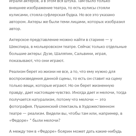
играли актеров, а в этом вся штука. Там было только
внешнее изображение театра, то есть кулисы стояли
кулисами, стояла суфлерская будка. Но все это указано
автором. Актеры же были теми лицами, которых изобразил
автор.
Актерское представление можно найти в старине — у
Шекспира, в мольеровском театре. Сейчас только отдельные
большие актеры: Дузе, Шаляпин, Сальвини, играя,
показывают, что они играют.
Реализм берет из жизни не все, а то, что ему нужно для
воспроизведения данной сцены, то есть он ставит на сцену
только вещи, которые играют. Но он берет жизненную
правду, дает настоящее чувство. Иногда дает и мелочи, тогда
получается натурализм, потому что мелочи — это
фотография. Пушкинский спектакль в Художественном
театре — реализм. Видели вы, чтобы там или, например, в
«Федоре» * были мелочи?
А между тем в «Федоре» боярин может дать какие-нибудь