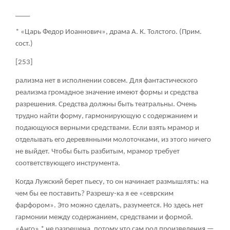
____
* «Царь Федор Иоаннович», драма А. К. Толстого. (Прим.
сост.)
[253]
рализма нет в исполнении совсем. Для фантастического
реализма громадное значение имеют формы и средства
разрешения. Средства должны быть театральны. Очень
трудно найти форму, гармонирующую с содержанием и
подающуюся верными средствами. Если взять мрамор и
отделывать его деревянными молоточками, из этого ничего
не выйдет. Чтобы быть разбитым, мрамор требует
соответствующего инструмента.
Когда Лужский берет пьесу, то он начинает размышлять: на
чем бы ее поставить? Разрешу-ка я ее «севрским
фарфором». Это можно сделать, разумеется. Но здесь нет
гармонии между содержанием, средствами и формой.
«Анго» * не разрешена, потому что сам род произведения —