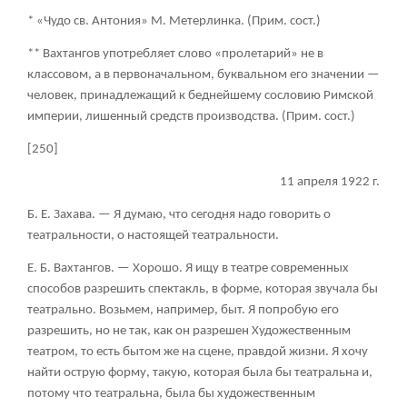
* «Чудо св. Антония» М. Метерлинка. (Прим. сост.)
** Вахтангов употребляет слово «пролетарий» не в
классовом, а в первоначальном, буквальном его значении —
человек, принадлежащий к беднейшему сословию Римской
империи, лишенный средств производства. (Прим. сост.)
[250]
11 апреля 1922 г.
Б. Е. Захава.
— Я думаю, что сегодня надо говорить о
театральности, о настоящей театральности.
Е. Б. Вахтангов.
— Хорошо. Я ищу в театре современных
способов разрешить спектакль, в форме, которая звучала бы
театрально. Возьмем, например, быт. Я попробую его
разрешить, но не так, как он разрешен Художественным
театром, то есть бытом же на сцене, правдой жизни. Я хочу
найти острую форму, такую, которая была бы театральна и,
потому что театральна, была бы художественным