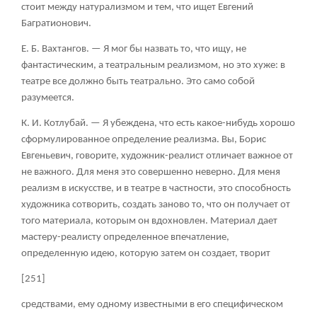
стоит между натурализмом и тем, что ищет Евгений
Багратионович.
Е. Б. Вахтангов.
— Я мог бы назвать то, что ищу, не
фантастическим, а театральным реализмом, но это хуже: в
театре все должно быть театрально. Это само собой
разумеется.
К. И. Котлубай.
— Я убеждена, что есть какое-нибудь хорошо
сформулированное определение реализма. Вы, Борис
Евгеньевич, говорите, художник-реалист отличает важное от
не важного. Для меня это совершенно неверно. Для меня
реализм в искусстве, и в театре в частности, это способность
художника сотворить, создать заново то, что он получает от
того материала, которым он вдохновлен. Материал дает
мастеру-реалисту определенное впечатление,
определенную идею, которую затем он создает, творит
[251]
средствами, ему одному известными в его специфическом