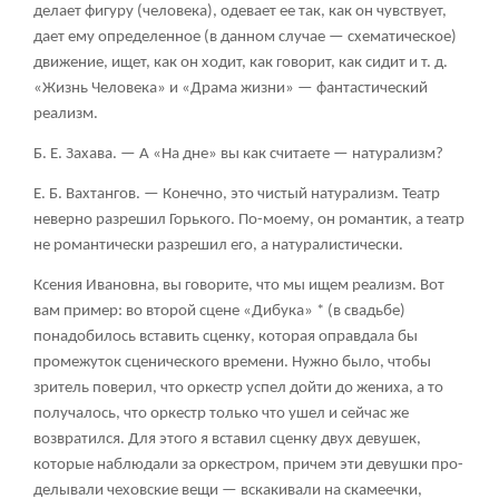
делает фигуру (человека), одевает ее так, как он чувствует,
дает ему определенное (в данном случае — схематическое)
движение, ищет, как он ходит, как говорит, как сидит и т. д.
«Жизнь Человека» и «Драма жизни» — фантастический
реализм.
Б. Е. Захава.
— А «На дне» вы как считаете — натурализм?
Е. Б. Вахтангов.
— Конечно, это чистый натурализм. Театр
неверно разрешил Горького. По-моему, он романтик, а театр
не романтически разрешил его, а натуралистически.
Ксения Ивановна, вы говорите, что мы ищем реализм. Вот
вам пример: во второй сцене «Дибука» * (в свадьбе)
понадобилось вставить сценку, которая оправдала бы
промежуток сценического времени. Нужно было, чтобы
зритель поверил, что оркестр успел дойти до жениха, а то
получалось, что оркестр только что ушел и сейчас же
возвратился. Для этого я вставил сценку двух девушек,
которые наблюдали за оркестром, причем эти девушки про-
делывали чеховские вещи — вскакивали на скамеечки,