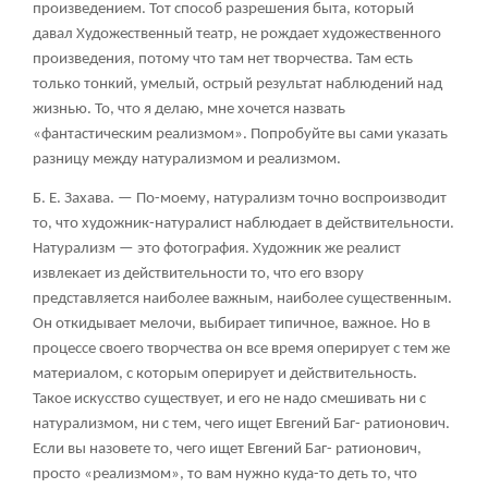
произведением. Тот способ разрешения быта, который
давал Художественный театр, не рождает художественного
произведения, потому что там нет творчества. Там есть
только тонкий, умелый, острый результат наблюдений над
жизнью. То, что я делаю, мне хочется назвать
«фантастическим реализмом». Попробуйте вы сами указать
разницу между натурализмом и реализмом.
Б. Е. Захава.
— По-моему, натурализм точно воспроизводит
то, что художник-натуралист наблюдает в действительности.
Натурализм — это фотография. Художник же реалист
извлекает из действительности то, что его взору
представляется наиболее важным, наиболее существенным.
Он откидывает мелочи, выбирает типичное, важное. Но в
процессе своего творчества он все время оперирует с тем же
материалом, с которым оперирует и действительность.
Такое искусство существует, и его не надо смешивать ни с
натурализмом, ни с тем, чего ищет Евгений Баг- ратионович.
Если вы назовете то, чего ищет Евгений Баг- ратионович,
просто «реализмом», то вам нужно куда-то деть то, что