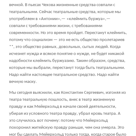
вечной. В пьесах Чехова жизненные средства совпали с
театральными. Сейчас театральные средства, которые мы
употребляем в «Антонии»,— «клеймить буржуа»,—
совпали с требованиями жизни, с требованиями
современности. Но это время пройдет. Перестанут клеймить,
потому что социализм — это не есть общество пролетариев
**, это общество равных, довольных, сытых людей. Когда
исчезнет нужда и всякое понятие о нужде, не будет никакой
надобности клеймить буржуазию. Таким образом, средства,
которые мы выбрали, перестанут тогда быть театральными.
Надо найти настоящее театральное средство. Надо найти
вечную маску.
Мы сегодня выяснили, как Константин Сергеевич, изгоняя из
театра театральную пошлость, внес в театр жизненную
правду и как Мейерхольд в начале своей деятельности,
убирая из условного театра правду, убрал кровь театра. А
это случилось вот почему: потому что Мейерхольд
похоронил житейскую правду раньше, чем она умерла. Это
мог бы сделать Мейерхольд только тогда, когда старое было