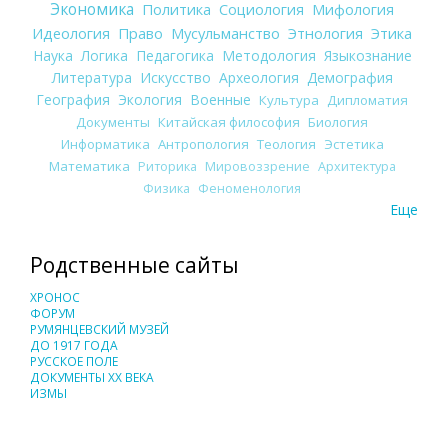
Экономика
Политика
Социология
Мифология
Идеология
Право
Мусульманство
Этнология
Этика
Наука
Логика
Педагогика
Методология
Языкознание
Литература
Искусство
Археология
Демография
География
Экология
Военные
Культура
Дипломатия
Документы
Китайская философия
Биология
Информатика
Антропология
Теология
Эстетика
Математика
Риторика
Мировоззрение
Архитектура
Физика
Феноменология
Еще
Родственные сайты
ХРОНОС
ФОРУМ
РУМЯНЦЕВСКИЙ МУЗЕЙ
ДО 1917 ГОДА
РУССКОЕ ПОЛЕ
ДОКУМЕНТЫ XX ВЕКА
ИЗМЫ