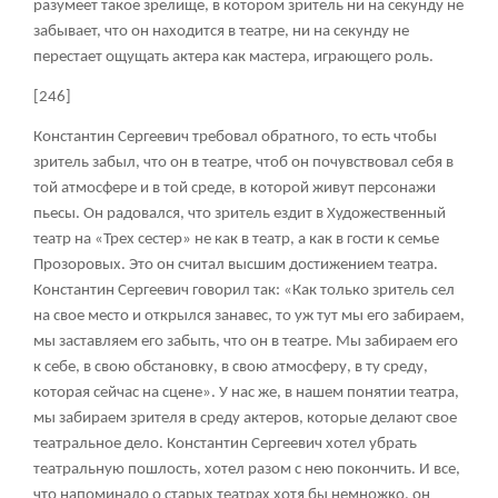
разумеет такое зрелище, в котором зритель ни на секунду не
забывает, что он находится в театре, ни на секунду не
перестает ощущать актера как мастера, играющего роль.
[246]
Константин Сергеевич требовал обратного, то есть чтобы
зритель забыл, что он в театре, чтоб он почувствовал себя в
той атмосфере и в той среде, в которой живут персонажи
пьесы. Он радовался, что зритель ездит в Художественный
театр на «Трех сестер» не как в театр, а как в гости к семье
Прозоровых. Это он считал высшим достижением театра.
Константин Сергеевич говорил так: «Как только зритель сел
на свое место и открылся занавес, то уж тут мы его забираем,
мы заставляем его забыть, что он в театре. Мы забираем его
к себе, в свою обстановку, в свою атмосферу, в ту среду,
которая сейчас на сцене». У нас же, в нашем понятии театра,
мы забираем зрителя в среду актеров, которые делают свое
театральное дело. Константин Сергеевич хотел убрать
театральную пошлость, хотел разом с нею покончить. И все,
что напоминало о старых театрах хотя бы немножко, он