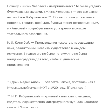
Почему «Жизнь Человека» не принимается? То было угадано
буржуазными вкусами. «Жизнь Человека» — это все равно
что особняк Рябушинского**. После того как установится
порядок, тишина, клеймить буржуа станет несовременным,
и «Антоний» потребует иного угла зрения в смысле
театрального разрешения.
К. И. Котлубай.
— Произведения искусства, перешедшие
века, реалистичны. Реализм существовал в каждом
искусстве. В театре его не было потому, что не были
найдены средства для того, чтобы сценические
произведения
_____
* «Дочь мадам Анго» — оперетта Лекока, поставленная в
Музыкальной студии МХТ в 1920 году. (Прим. сост.)
** Н. П. Рябушинский — крупный капиталист, меценат,
издатель художественно-литературного журнала «Золотое
руно». (Прим. сост.)