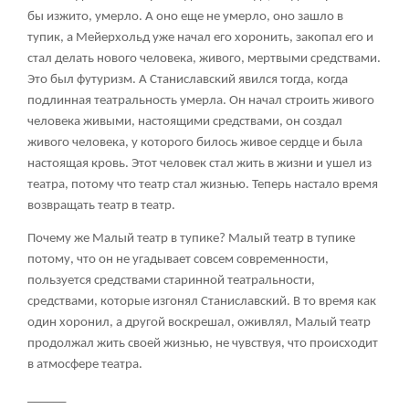
бы изжито, умерло. А оно еще не умерло, оно зашло в
тупик, а Мейерхольд уже начал его хоронить, закопал его и
стал делать нового человека, живого, мертвыми средствами.
Это был футуризм. А Станиславский явился тогда, когда
подлинная театральность умерла. Он начал строить живого
человека живыми, настоящими средствами, он создал
живого человека, у которого билось живое сердце и была
настоящая кровь. Этот человек стал жить в жизни и ушел из
театра, потому что театр стал жизнью. Теперь настало время
возвращать театр в театр.
Почему же Малый театр в тупике? Малый театр в тупике
потому, что он не угадывает совсем современности,
пользуется средствами старинной театральности,
средствами, которые изгонял Станиславский. В то время как
один хоронил, а другой воскрешал, оживлял, Малый театр
продолжал жить своей жизнью, не чувствуя, что происходит
в атмосфере театра.
______