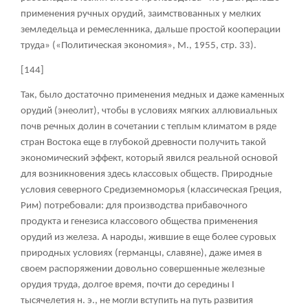
применения ручных орудий, заимствованных у мелких
земледельца и ремесленника, дальше простой кооперации
труда» («Политическая экономия», М., 1955, стр. 33).
[144]
Так, было достаточно применения медных и даже каменных
орудий (энеолит), чтобы в условиях мягких аллювиальных
почв речных долин в сочетании с теплым климатом в ряде
стран Востока еще в глубокой древности получить такой
экономический эффект, который явился реальной основой
для возникновения здесь классовых обществ. Природные
условия северного Средиземноморья (классическая Греция,
Рим) потребовали: для производства прибавочного
продукта и генезиса классового общества применения
орудий из железа. А народы, жившие в еще более суровых
природных условиях (германцы, славяне), даже имея в
своем распоряжении довольно совершенные железные
орудия труда, долгое время, почти до середины I
тысячелетия н. э., не могли вступить на путь развития