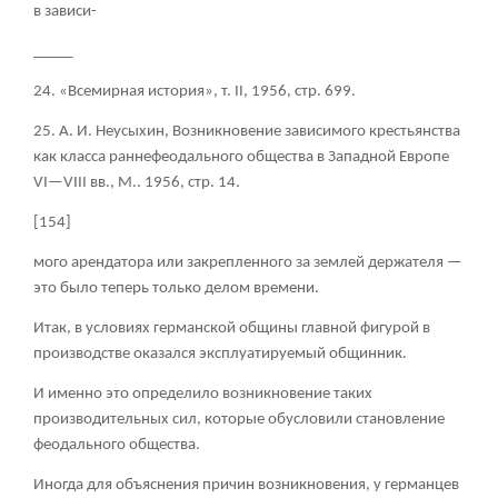
в зависи-
_____
24. «Всемирная история», т. II, 1956, стр. 699.
25. А. И. Неусыхин, Возникновение зависимого крестьянства
как класса раннефеодального общества в Западной Европе
VI—VIII вв., М.. 1956, стр. 14.
[154]
мого арендатора или закрепленного за землей держателя —
это было теперь только делом времени.
Итак, в условиях германской общины главной фигурой в
производстве оказался эксплуатируемый общинник.
И именно это определило возникновение таких
производительных сил, которые обусловили становление
феодального общества.
Иногда для объяснения причин возникновения, у германцев