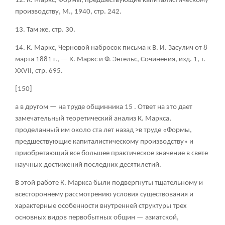
12. К. Маркс, Формы, предшествующие капиталистическому
производству, М., 1940, стр. 242.
13. Там же, стр. 30.
14. К. Маркс, Черновой набросок письма к В. И. Засулич от 8
марта 1881 г., — К. Маркс и Ф. Энгельс, Сочинения, изд. 1, т.
XXVII, стр. 695.
[150]
а в другом — на труде общинника
15
. Ответ на это дает
замечательный теоретический анализ К. Маркса,
проделанный им около ста лет назад >в труде «Формы,
предшествующие капиталистическому производству» и
приобретающий все большее практическое значение в свете
научных достижений последних десятилетий.
В этой работе К. Маркса были подвергнуты тщательному и
всестороннему рассмотрению условия существования и
характерные особенности внутренней структуры трех
основных видов первобытных общин — азиатской,