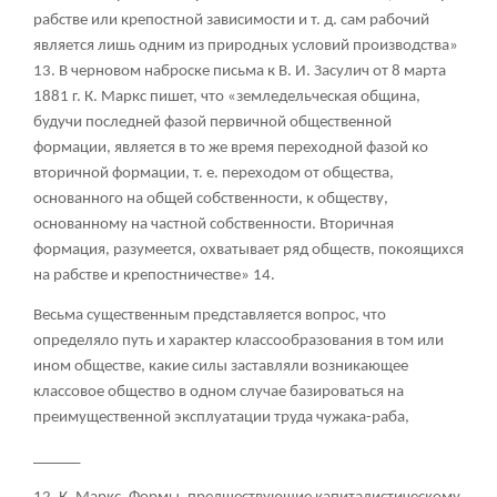
рабстве или крепостной зависимости и т. д. сам рабочий
является лишь одним из природных условий производства»
13
. В черновом наброске письма к В. И. Засулич от 8 марта
1881 г. К. Маркс пишет, что «земледельческая община,
будучи последней фазой первичной общественной
формации, является в то же время переходной фазой ко
вторичной формации, т. е. переходом от общества,
основанного на общей собственности, к обществу,
основанному на частной собственности. Вторичная
формация, разумеется, охватывает ряд обществ, покоящихся
на рабстве и крепостничестве»
14
.
Весьма существенным представляется вопрос, что
определяло путь и характер классообразования в том или
ином обществе, какие силы заставляли возникающее
классовое общество в одном случае базироваться на
преимущественной эксплуатации труда чужака-раба,
______