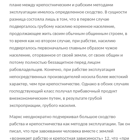
плане между крепостническим и рабским методами
эксплуатации имелось определенное сходство. В сущности
разница состояла лишь в том, что в первом случае
подвергалось грубому насилию коренное население,
продолжающее жить своим обычным общинным строем, в
то время как но втором случае, при рабстве, насилию
подвергалось первоначально главным образом чужое
население, оторванное от своей земли, от своих общин и
потому полностью беззащитное перед лицом
рабовладельцев. Конечно, при рабстве эксплуатация
непосредственных производителей носила более жестокий
характер, чем при крепостничестве. Однако в обоих случаях
господствующий класс получал прибавочный продукт
внеэкономическим путем, в результате грубой
экспроприации, грубого насилия.
Маркс неоднократно подчеркивал большое сходство
рабства и крепостничества как методов эксплуатации. Так он
писал, что при завоевании человека вместе с землей
«возникает рабство и крепостная зависимость»
12
, что «при