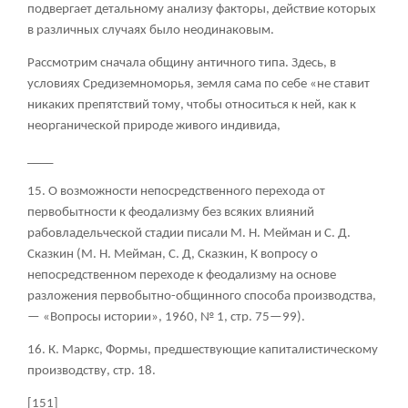
подвергает детальному анализу факторы, действие которых
в различных случаях было неодинаковым.
Рассмотрим сначала общину античного типа. Здесь, в
условиях Средиземноморья, земля сама по себе «не ставит
никаких препятствий тому, чтобы относиться к ней, как к
неорганической природе живого индивида,
____
15. О возможности непосредственного перехода от
первобытности к феодализму без всяких влияний
рабовладельческой стадии писали М. Н. Мейман и С. Д.
Сказкин (М. Н. Мейман, С. Д, Сказкин, К вопросу о
непосредственном переходе к феодализму на основе
разложения первобытно-общинного способа производства,
— «Вопросы истории», 1960, № 1, стр. 75—99).
16. К. Маркс, Формы, предшествующие капиталистическому
производству, стр. 18.
[151]