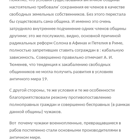
Понятно, что условия существования античной общины
настоятельно требовали’ сохранения ее членов в качестве
свободных земельных собственников. Без этого перестала
бы существовать сама община. И именно это очень
затрудняло внутреннее подчинение одних членов общины
другими; это же послужило, видно, основной причиной
радикальных реформ Солона в Афинах и Петелия в Риме,
полностью запретивших ставить сограждан в : кабальную
зависимость. Совершенно правильно отмечает А. И.
Тюменев, что тенденция к закабалению свободных
общинников не могла получить развития в условиях
античного мира
19
.
С другой стороны, те же условия и те же особенности
благоприятствовали резкому противопоставлению
полноправных граждан и совершенно бесправных (в рамках
данной общины) чужаков.
Вот почему чужаки-военнопленные, превращавшиеся в
рабов постепенно стали основными производителями в
античном мире.