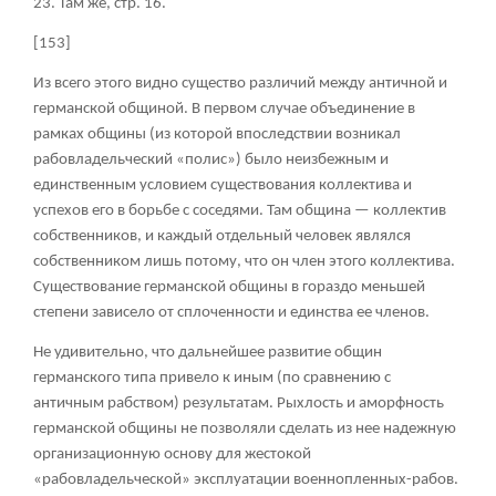
23. Там же, стр. 16.
[153]
Из всего этого видно существо различий между античной и
германской общиной. В первом случае объединение в
рамках общины (из которой впоследствии возникал
рабовладельческий «полис») было неизбежным и
единственным условием существования коллектива и
успехов его в борьбе с соседями. Там община — коллектив
собственников, и каждый отдельный человек являлся
собственником лишь потому, что он член этого коллектива.
Существование германской общины в гораздо меньшей
степени зависело от сплоченности и единства ее членов.
Не удивительно, что дальнейшее развитие общин
германского типа привело к иным (по сравнению с
античным рабством) результатам. Рыхлость и аморфность
германской общины не позволяли сделать из нее надежную
организационную основу для жестокой
«рабовладельческой» эксплуатации военнопленных-рабов.