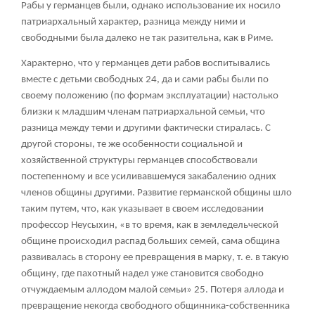
Рабы у германцев были, однако использование их носило
патриархальный характер, разница между ними и
свободными была далеко не так разительна, как в Риме.
Характерно, что у германцев дети рабов воспитывались
вместе с детьми свободных
24
, да и сами рабы были по
своему положению (по формам эксплуатации) настолько
близки к младшим членам патриархальной семьи, что
разница между теми и другими фактически стиралась. С
другой стороны, те же особенности социальной и
хозяйственной структуры германцев способствовали
постепенному и все усиливавшемуся закабалению одних
членов общины другими. Развитие германской общины шло
таким путем, что, как указывает в своем исследовании
профессор Неусыхин, «в то время, как в земледельческой
общине происходил распад больших семей, сама община
развивалась в сторону ее превращения в марку, т. е. в такую
общину, где пахотный надел уже становится свободно
отчуждаемым аллодом малой семьи»
25
. Потеря аллода и
превращение некогда свободного общинника-собственника