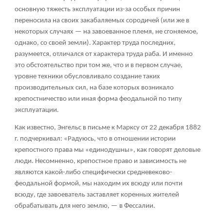
основную тяжесть эксплуатации из-за особых причин
переносила на своих закабаляемых сородичей (или же в
некоторых случаях — на завоеванное племя, не сгоняемое,
однако, со своей земли). Характер труда последних,
разумеется, отличался от характера труда раба. И именно
это обстоятельство при том же, что и в первом случае,
уровне техники обусловливало создание таких
производительных сил, на базе которых возникало
крепостничество или иная форма феодальной по типу
эксплуатации.
Как известно, Энгельс в письме к Марксу от 22 декабря 1882
г. подчеркивал: «Радуюсь, что в отношении истории
крепостного права мы «единодушны», как говорят деловые
люди. Несомненно, крепостное право и зависимость не
являются какой-либо специфически средневеково-
феодальной формой, мы находим их всюду или почти
всюду, где завоеватель заставляет коренных жителей
обрабатывать для него землю, — в Фессалии.