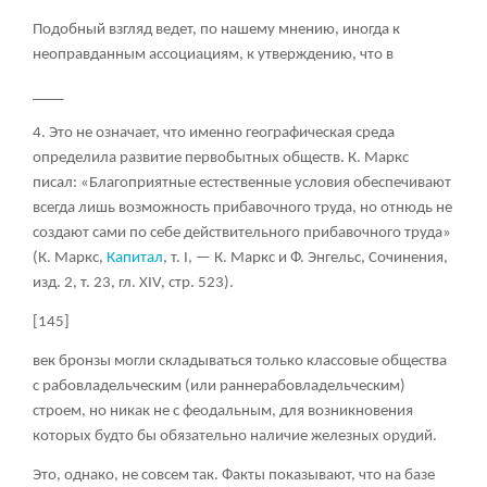
Подобный взгляд ведет, по нашему мнению, иногда к
неоправданным ассоциациям, к утверждению, что в
____
4. Это не означает, что именно географическая среда
определила развитие первобытных обществ. К. Маркс
писал: «Благоприятные естественные условия обеспечивают
всегда лишь возможность прибавочного труда, но отнюдь не
создают сами по себе действительного прибавочного труда»
(К. Маркс,
Капитал
, т. I, — К. Маркс и Ф. Энгельс, Сочинения,
изд. 2, т. 23, гл. XIV, стр. 523).
[145]
век бронзы могли складываться только классовые общества
с рабовладельческим (или раннерабовладельческим)
строем, но никак не с феодальным, для возникновения
которых будто бы обязательно наличие железных орудий.
Это, однако, не совсем так. Факты показывают, что на базе