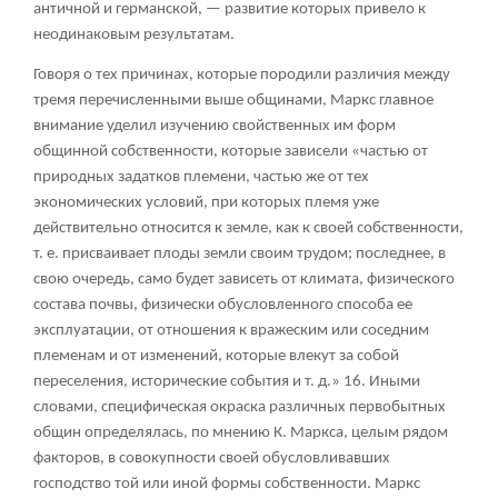
античной и германской, — развитие которых привело к
неодинаковым результатам.
Говоря о тех причинах, которые породили различия между
тремя перечисленными выше общинами, Маркс главное
внимание уделил изучению свойственных им форм
общинной собственности, которые зависели «частью от
природных задатков племени, частью же от тех
экономических условий, при которых племя уже
действительно относится к земле, как к своей собственности,
т. е. присваивает плоды земли своим трудом; последнее, в
свою очередь, само будет зависеть от климата, физического
состава почвы, физически обусловленного способа ее
эксплуатации, от отношения к вражеским или соседним
племенам и от изменений, которые влекут за собой
переселения, исторические события и т. д.»
16
. Иными
словами, специфическая окраска различных первобытных
общин определялась, по мнению К. Маркса, целым рядом
факторов, в совокупности своей обусловливавших
господство той или иной формы собственности. Маркс