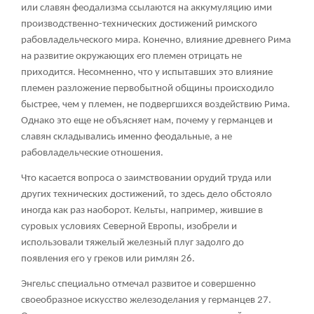
или славян феодализма ссылаются на аккумуляцию ими
производственно-технических достижений римского
рабовладельческого мира. Конечно, влияние древнего Рима
на развитие окружающих его племен отрицать не
приходится. Несомненно, что у испытавших это влияние
племен разложение первобытной общины происходило
быстрее, чем у племен, не подвергшихся воздействию Рима.
Однако это еще не объясняет нам, почему у германцев и
славян складывались именно феодальные, а не
рабовладельческие отношения.
Что касается вопроса о заимствовании орудий труда или
других технических достижений, то здесь дело обстояло
иногда как раз наоборот. Кельты, например, жившие в
суровых условиях Северной Европы, изобрели и
использовали тяжелый железный плуг задолго до
появления его у греков или римлян
26
.
Энгельс специально отмечал развитое и совершенно
своеобразное искусство железоделания у германцев
27
.