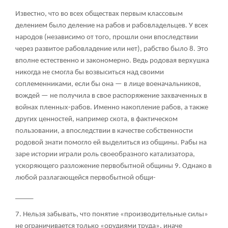
Известно, что во всех обществах первым классовым
делением было деление на рабов и рабовладельцев. У всех
народов (независимо от того, прошли они впоследствии
через развитое рабовладение или нет), рабство было
8
. Это
вполне естественно и закономерно. Ведь родовая верхушка
никогда не смогла бы возвыситься над своими
соплеменниками, если бы она — в лице военачальников,
вождей — не получила в свое распоряжение захваченных в
войнах пленных-рабов. Именно накопление рабов, а также
других ценностей, например скота, в фактическом
пользовании, а впоследствии в качестве собственности
родовой знати помогло ей выделиться из общины. Рабы на
заре истории играли роль своеобразного катализатора,
ускоряющего разложение первобытной общины
9
. Однако в
любой разлагающейся первобытной общи-
_____
7. Нельзя забывать, что понятие «производительные силы»
не ограничивается только «орудиями труда», иначе