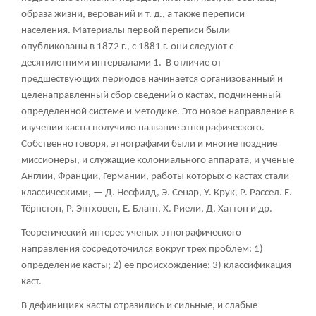
образа жизни, верований и т. д., а также переписи
населения. Материалы первой переписи были
опубликованы в 1872 г., с 1881 г. они следуют с
десятилетними интервалами
1
. В отличие от
предшествующих периодов начинается организованный и
целенаправленный сбор сведений о кастах, подчиненный
определенной системе и методике. Это новое направление в
изучении касты получило название этнографического.
Собственно говоря, этнографами были и многие поздние
миссионеры, и служащие колониального аппарата, и ученые
Англии, Франции, Германии, работы которых о кастах стали
классическими, — Д. Несфилд, Э. Сенар, У. Крук, Р. Рассел. Е.
Тёрнстон, Р. Энтховен, Е. Блант, X. Риели, Д. Хаттон и др.
Теоретический интерес ученых этнографического
направления сосредоточился вокруг трех проблем: 1)
определение касты; 2) ее происхождение; 3) классификация
каст.
В дефинициях касты отразились и сильные, и слабые