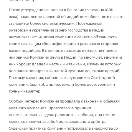
законах Ману.
После утверждения англичан в Бенгалии (середина XVIII
века) накопление сведений об индийском обществе и о касте
становится более систематическим. Побуждаемая
интересами укрепления своего господства в Индии,
английская Ост-Индская компания вменяет в обязанность
своим служащим сбор информации о различных сторонах
жизни индийцев. В отличие от заезжих путешественников
чиновники Компании жили в Индии, по многу лет, многие из
них хорошо владели местными языками, изучение которых
Компания поощряла выплатой крупных денежных премий.
Поэтому сведения, собранные служащими: Ост-Индской
компании, были обширнее, имели более достоверный и
точный характер.
Особый интерес Компания проявляла к законам и обычаям
местного населения. Провозгласив принцип
невмешательства в дела религиозных общин, она тем не
менее сохранила за собой роль верховного арбитра.
Судейская практика Компании потребовала знакомства со