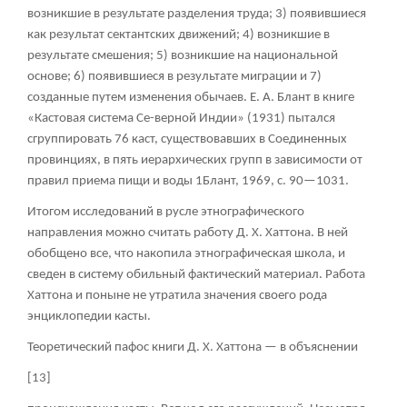
возникшие в результате разделения труда; 3) появившиеся
как результат сектантских движений; 4) возникшие в
результате смешения; 5) возникшие на национальной
основе; 6) появившиеся в результате миграции и 7)
созданные путем изменения обычаев. Е. А. Блант в книге
«Кастовая система Се-верной Индии» (1931) пытался
сгруппировать 76 каст, существовавших в Соединенных
провинциях, в пять иерархических групп в зависимости от
правил приема пищи и воды 1Блант, 1969, с. 90—1031.
Итогом исследований в русле этнографического
направления можно считать работу Д. X. Хаттона. В ней
обобщено все, что накопила этнографическая школа, и
сведен в систему обильный фактический материал. Работа
Хаттона и поныне не утратила значения своего рода
энциклопедии касты.
Теоретический пафос книги Д. X. Хаттона — в объяснении
[13]