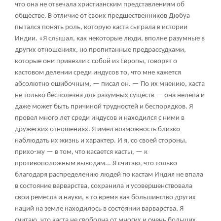
что она не отвечала христианским представлениям об
обществе. В отличие от своих предшественников Дюбуа
пытался понять роль, которую каста сыграла в истории
Индии. «Я слышал, как некоторые люди, вполне разумные в
других отношениях, но пропитанные предрассудками,
которые они привезли с собой из Европы, говорят о
кастовом делении среди индусов то, что мне кажется
абсолютно ошибочным, — писал он. — По их мнению, каста
не только бесполезна для разумных существ — она нелепа и
даже может быть причиной трудностей и беспорядков. Я
провел много лет среди индусов и находился с ними в
дружеских отношениях. Я имел возможность близко
наблюдать их жизнь и характер. И я, со своей стороны,
прихо-жу — в том, что касается касты, — к
противоположным выводам... Я считаю, что только
благодаря распределению людей по кастам Индия не впала
в состояние варварства, сохранила и усовершенствовала
свои ремесла и науки, в то время как большинство других
наций на земле находилось в состоянии варварства. Я
считаю, что каста не свободна от многих и очень больших