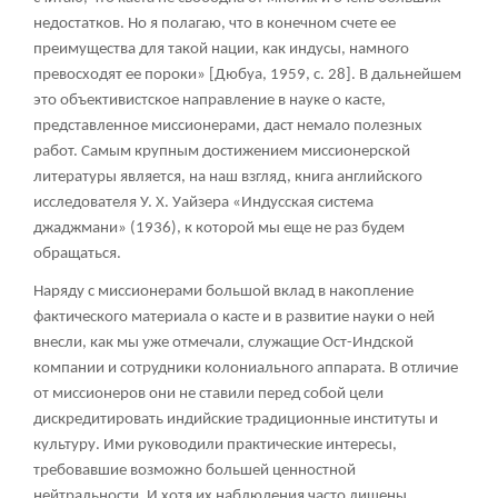
недостатков. Но я полагаю, что в конечном счете ее
преимущества для такой нации, как индусы, намного
превосходят ее пороки» [Дюбуа, 1959, с. 28]. В дальнейшем
это объективистское направление в науке о касте,
представленное миссионерами, даст немало полезных
работ. Самым крупным достижением миссионерской
литературы является, на наш взгляд, книга английского
исследователя У. X. Уайзера «Индусская система
джаджмани» (1936), к которой мы еще не раз будем
обращаться.
Наряду с миссионерами большой вклад в накопление
фактического материала о касте и в развитие науки о ней
внесли, как мы уже отмечали, служащие Ост-Индской
компании и сотрудники колониального аппарата. В отличие
от миссионеров они не ставили перед собой цели
дискредитировать индийские традиционные институты и
культуру. Ими руководили практические интересы,
требовавшие возможно большей ценностной
нейтральности. И хотя их наблюдения часто лишены