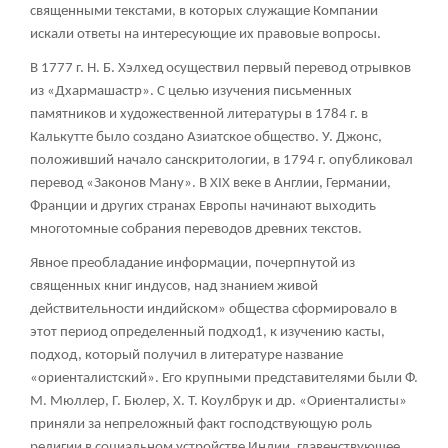
священными текстами, в которых служащие Компании
искали ответы на интересующие их правовые вопросы.
В 1777 г. Н. Б. Хэлхед осуществил первый перевод отрывков
из «Дхармашастр». С целью изучения письменных
памятников и художественной литературы в 1784 г. в
Калькутте было создано Азиатское общество. У. Джонс,
положивший начало санскритологии, в 1794 г. опубликовал
перевод «Законов Ману». В XIX веке в Англии, Германии,
Франции и других странах Европы начинают выходить
многотомные собрания переводов древних текстов.
Явное преобладание информации, почерпнутой из
священных книг индусов, над знанием живой
действительности индийском» общества сформировало в
этот период определенный подход1, к изучению касты,
подход, который получил в литературе название
«ориенталистский». Его крупными представителями были Ф.
М. Мюллер, Г. Бюлер, X. Т. Коулбрук и др. «Ориенталисты»
приняли за непреложный факт господствующую роль
религии в социальном устройстве Индии, главенствующее