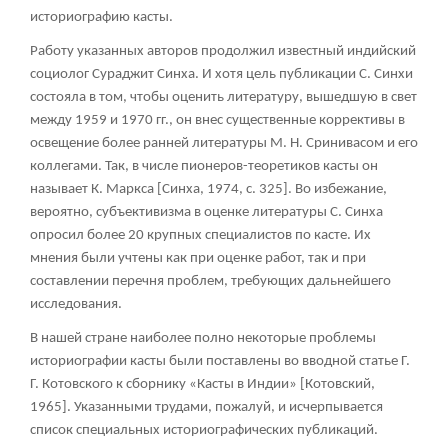
историографию касты.
Работу указанных авторов продолжил известный индийский
социолог Сураджит Синха. И хотя цель публикации С. Синхи
состояла в том, чтобы оценить литературу, вышедшую в свет
между 1959 и 1970 гг., он внес существенные коррективы в
освещение более ранней литературы М. Н. Сринивасом и его
коллегами. Так, в числе пионеров-теоретиков касты он
называет К. Маркса [Синха, 1974, с. 325]. Во избежание,
вероятно, субъективизма в оценке литературы С. Синха
опросил более 20 крупных специалистов по касте. Их
мнения были учтены как при оценке работ, так и при
составлении перечня проблем, требующих дальнейшего
исследования.
В нашей стране наиболее полно некоторые проблемы
историографии касты были поставлены во вводной статье Г.
Г. Котовского к сборнику «Касты в Индии» [Котовский,
1965]. Указанными трудами, пожалуй, и исчерпывается
список специальных историографических публикаций.