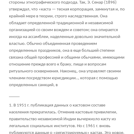
стороны этнографического подхода. Так, Э. Сенар (1896)
утверждал, что «каста — тесная корпорация, замкнутая и, по
крайней мере в теории, строго наследственная. Она
обладает определенной традиционной и независимой
организацией со своим вождем и советом; она опирается
иногда на ассамблеи, наделенные довольно значительной
властью. Обычно объединенная проведением
определенных праздников, она в еще большей степени
связана общей профессией и общими обычаями, имеющими
отношение прежде всего к браку, пище и вопросам
ритуального осквернения. Наконец, она управляет своими
членами посредством юрисдикции.., которая с помощью
определенных санкций, в
_____
1. В 1951 г. публикация данных о кастовом составе
населения прекратилась. Отменив кастовые привилегии,
правительство независимой Индии вычеркнуло касту из
легальных социальных институтов. Но с 1961 г. вновь
публикуются данные о «регистрируемых» кастах. Это новое,