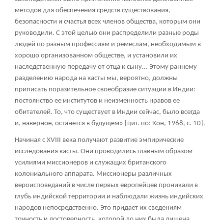
методов для обеспечения средств существования,
безопасности и счастья всех членов общества, которым они
руководили. С этой целью они распределили разные роды
людей по разным профессиям и ремеслам, необходимым в
хорошо организованном обществе, и установили их
наследственную передачу от отца к сыну... Этому раннему
разделению народа на касты мы, вероятно, должны
приписать поразительное своеобразие ситуации в Индии:
постоянство ее институтов и неизменность нравов ее
обитателей. То, что существует в Индии сейчас, было всегда
и, наверное, останется в будущем» [цит. по: Кон, 1968, с. 10].
Начиная с XVIII века получают развитие эмпирические
исследования касты. Они проводились главным образом
усилиями миссионеров и служащих британского
колониального аппарата. Миссионеры различных
вероисповеданий в числе первых европейцев проникали в
глубь индийской территории и наблюдали жизнь индийских
народов непосредственно. Это придает их сведениям
точность и достоверность, которой до них была лишена