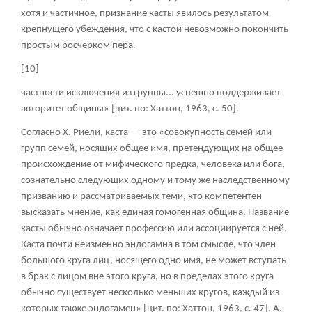
хотя и частичное, признание касты явилось результатом
крепнущего убеждения, что с кастой невозможно покончить
простым росчерком пера.
[10]
частности исключения из группы... успешно поддерживает
авторитет общины» [цит. по: Хаттон, 1963, с. 50].
Согласно X. Риели, каста — это «совокупность семей или
групп семей, носящих общее имя, претендующих на общее
происхождение от мифического предка, человека или бога,
сознательно следующих одному и тому же наследственному
призванию и рассматриваемых теми, кто компетентен
высказать мнение, как единая гомогенная община. Название
касты обычно означает профессию или ассоциируется с ней.
Каста почти неизменно эндогамна в том смысле, что член
большого круга лиц, носящего одно имя, не может вступать
в брак с лицом вне этого круга, но в пределах этого круга
обычно существует несколько меньших кругов, каждый из
которых также эндогамен» [цит. по: Хаттон, 1963, с. 47]. А.