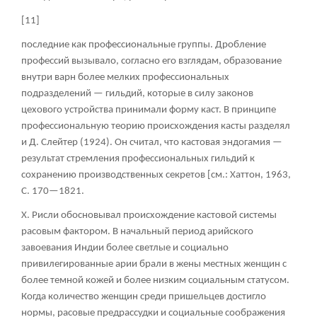
[11]
последние как профессиональные группы. Дробление
профессий вызывало, согласно его взглядам, образование
внутри варн более мелких профессиональных
подразделений — гильдий, которые в силу законов
цехового устройства принимали форму каст. В принципе
профессиональную теорию происхождения касты разделял
и Д. Слейтер (1924). Он считал, что кастовая эндогамия —
результат стремления профессиональных гильдий к
сохранению производственных секретов [см.: Хаттон, 1963,
С. 170—1821.
X. Рисли обосновывал происхождение кастовой системы
расовым фактором. В начальный период арийского
завоевания Индии более светлые и социально
привилегированные арии брали в жены местных женщин с
более темной кожей и более низким социальным статусом.
Когда количество женщин среди пришельцев достигло
нормы, расовые предрассудки и социальные соображения