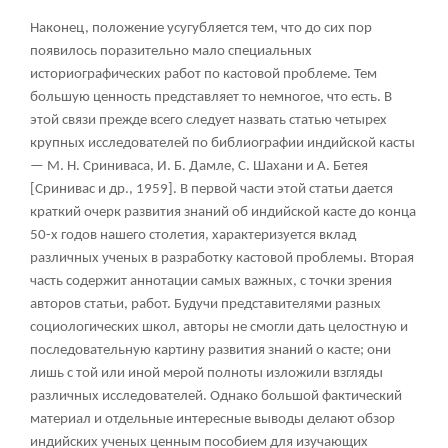
Наконец, положение усугубляется тем, что до сих пор
появилось поразительно мало специальных
историографических работ по кастовой проблеме. Тем
большую ценность представляет то немногое, что есть. В
этой связи прежде всего следует назвать статью четырех
крупных исследователей по библиографии индийской касты
— М. Н. Сриниваса, И. Б. Дамле, С. Шахани и А. Бетея
[Сринивас и др., 1959]. В первой части этой статьи дается
краткий очерк развития знаний об индийской касте до конца
50-х годов нашего столетия, характеризуется вклад
различных ученых в разработку кастовой проблемы. Вторая
часть содержит аннотации самых важных, с точки зрения
авторов статьи, работ. Будучи представителями разных
социологических школ, авторы не смогли дать целостную и
последовательную картину развития знаний о касте; они
лишь с той или иной мерой полноты изложили взгляды
различных исследователей. Однако большой фактический
материал и отдельные интересные выводы делают обзор
индийских ученых ценным пособием для изучающих