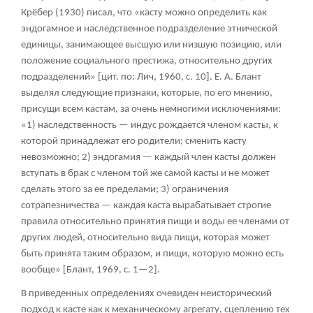
Крёбер (1930) писал, что «касту можно определить как
эндогамное и наследственное подразделение этнической
единицы, занимающее высшую или низшую позицию, или
положение социального престижа, относительно других
подразделений» [цит. по: Лич, 1960, с. 10]. Е. А. Блант
выделял следующие признаки, которые, по его мнению,
присущи всем кастам, за очень немногими исключениями:
«1) наследственность — индус рождается членом касты, к
которой принадлежат его родители; сменить касту
невозможно; 2) эндогамия — каждый член касты должен
вступать в брак с членом той же самой касты и не может
сделать этого за ее пределами; 3) ограничения
сотрапезничества — каждая каста вырабатывает строгие
правила относительно принятия пищи и воды ее членами от
других людей, относительно вида пищи, которая может
быть принята таким образом, и пищи, которую можно есть
вообще» [Блант, 1969, с. 1—2].
В приведенных определениях очевиден неисторический
подход к касте как к механическому агрегату, сцеплению тех