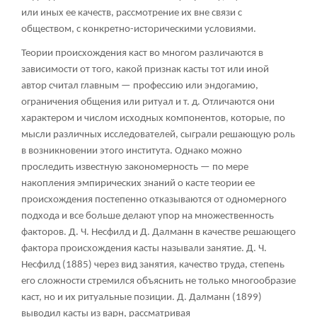
или иных ее качеств, рассмотрение их вне связи с
обществом, с конкретно-историческими условиями.
Теории происхождения каст во многом различаются в
зависимости от того, какой признак касты тот или иной
автор считал главным — профессию или эндогамию,
ограничения общения или ритуал и т. д. Отличаются они
характером и числом исходных компонентов, которые, по
мысли различных исследователей, сыграли решающую роль
в возникновении этого института. Однако можно
проследить известную закономерность — по мере
накопления эмпирических знаний о касте теории ее
происхождения постепенно отказываются от одномерного
подхода и все больше делают упор на множественность
факторов. Д. Ч. Несфилд и Д. Далманн в качестве решающего
фактора происхождения касты называли занятие. Д. Ч.
Несфилд (1885) через вид занятия, качество труда, степень
его сложности стремился объяснить не только многообразие
каст, но и их ритуальные позиции. Д. Далманн (1899)
выводил касты из варн, рассматривая