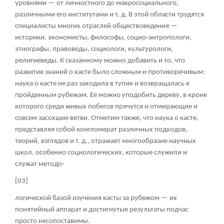
уровнями — от личностного до макросоциального,
различными его институтами и т. д. В этой области трудятся
специалисты многих отраслей обществоведения —
историки, экономисты, философы, социо-антропологи,
этнографы, правоведы, социологи, культурологи,
религиеведы. К сказанному можно добавить и то, что
развитие знаний о касте было сложным и противоречивым:
наука о касте не раз заходила в тупик и возвращалась к
пройденным рубежам. Ее можно уподобить дереву, в кроне
которого среди живых побегов прячутся и отмирающие и
совсем засохшие ветви. Отметим также, что наука о касте,
представляя собой конгломерат различных подходов,
теорий, взглядов и т. д., отражает многообразие научных
школ, особенно социологических, которые служили и
служат методо-
[03]
логической базой изучения касты за рубежом — их
понятийный аппарат и достигнутые результаты подчас
просто несопоставимы.