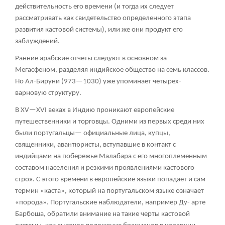
действительность его времени (и тогда их следует
рассматривать как свидетельство определенного этапа
развития кастовой системы), или же они продукт его
заблуждений.
Ранние арабские отчеты следуют в основном за
Мегасфеном, разделяя индийское общество на семь классов.
Но Ал-Бируни (973—1030) уже упоминает четырех-
варновую структуру.
В XV—XVI веках в Индию проникают европейские
путешественники и торговцы. Одними из первых среди них
были португальцы— официальные лица, купцы,
священники, авантюристы, вступавшие в контакт с
индийцами на побережье Малабара с его многоплеменным
составом населения и резкими проявлениями кастового
строя. С этого времени в европейские языки попадает и сам
термин «каста», который на португальском языке означает
«порода». Португальские наблюдатели, например Ду- арте
Барбоша, обратили внимание на такие черты кастовой