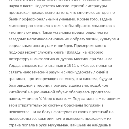
наука о касте. Недостаток миссионерской литературы
проистекал прежде всего из того, что многие ее авторы не
были профессиональными учеными. Кроме того, задача
миссионеров состояла в том, чтобы обратить язычников в
«истинную» веру. Такая установка предопределила их
заведомо негативное отношение к образу жизни, культуре и
социальным институтам индийцев. Примером такого
подхода может служить книга «Взгляды на историю,
литературу и мифологию индусов» миссионера Уильяма
Уорда, впервые напечатанная в 1811 г. «Как все попытки
связать человеческий разум и силой удержать людей в
границах, противоречащих естеству, эта система, будучи
благовидной в теории, произвела действие, подобное
китайской национальной обуви: обернулась уродством
нации, — пишет У. Уорд о касте. — Под фатальным влиянием
этой отвратительной системы брахманы погрязли в
невежестве, ни на йоту не отступая от своих претензий на
превосходство, кшатрии почти вымерли, прежде чем их
страна попала в руки мусульман, вайшьев не найдешь в