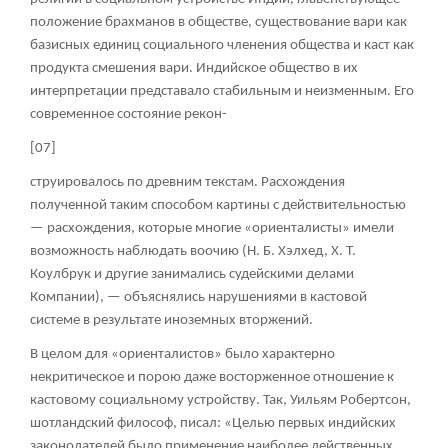
положение брахманов в обществе, существование вари как
базисных единиц социального членения общества и каст как
продукта смешения вари. Индийское общество в их
интерпретации представало стабильным и неизменным. Его
современное состояние рекон-
[07]
струировалось по древним текстам. Расхождения
полученной таким способом картины с действительностью
— расхождения, которые многие «ориенталисты» имели
возможность наблюдать воочию (Н. Б. Хэлхед, X. Т.
Коулбрук и другие занимались судейскими делами
Компании), — объяснялись нарушениями в кастовой
системе в результате иноземных вторжений.
В целом для «ориенталистов» было характерно
некритическое и порою даже восторженное отношение к
кастовому социальному устройству. Так, Уильям Робертсон,
шотландский философ, писал: «Целью первых индийских
законодателей было применение наиболее действенных