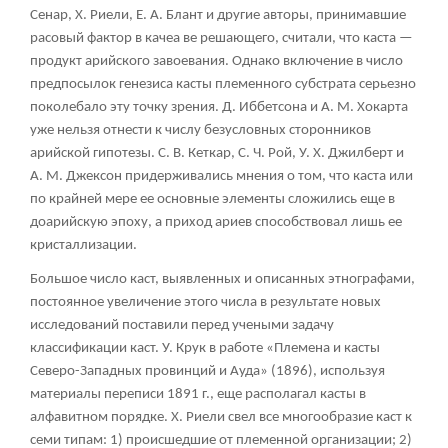
Сенар, X. Риели, Е. А. Блант и другие авторы, принимавшие
расовый фактор в качеа ве решающего, считали, что каста —
продукт арийского завоевания. Однако включение в число
предпосылок генезиса касты племенного субстрата серьезно
поколебало эту точку зрения. Д. Иббетсона и А. М. Хокарта
уже нельзя отнести к числу безусловных сторонников
арийской гипотезы. С. В. Кеткар, С. Ч. Рой, У. X. Джилберт и
А. М. Джексон придерживались мнения о том, что каста или
по крайней мере ее основные элементы сложились еще в
доарийскую эпоху, а приход ариев способствовал лишь ее
кристаллизации.
Большое число каст, выявленных и описанных этнографами,
постоянное увеличение этого числа в результате новых
исследований поставили перед учеными задачу
классификации каст. У. Крук в работе «Племена и касты
Северо-Западных провинций и Ауда» (1896), используя
материалы переписи 1891 г., еще располагал касты в
алфавитном порядке. X. Риели свел все многообразие каст к
семи типам: 1) происшедшие от племенной организации; 2)