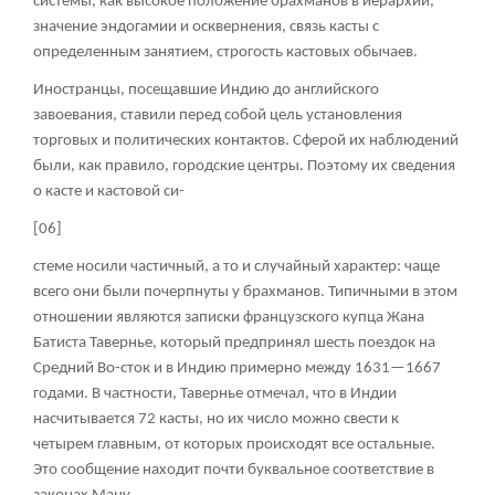
системы, как высокое положение брахманов в иерархии,
значение эндогамии и осквернения, связь касты с
определенным занятием, строгость кастовых обычаев.
Иностранцы, посещавшие Индию до английского
завоевания, ставили перед собой цель установления
торговых и политических контактов. Сферой их наблюдений
были, как правило, городские центры. Поэтому их сведения
о касте и кастовой си-
[06]
стеме носили частичный, а то и случайный характер: чаще
всего они были почерпнуты у брахманов. Типичными в этом
отношении являются записки французского купца Жана
Батиста Тавернье, который предпринял шесть поездок на
Средний Во-сток и в Индию примерно между 1631—1667
годами. В частности, Тавернье отмечал, что в Индии
насчитывается 72 касты, но их число можно свести к
четырем главным, от которых происходят все остальные.
Это сообщение находит почти буквальное соответствие в