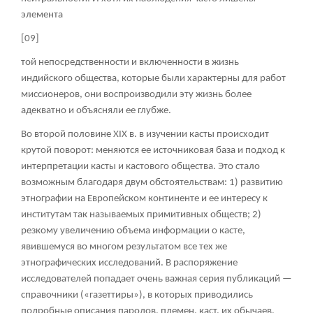
элемента
[09]
той непосредственности и включенности в жизнь
индийского общества, которые были характерны для работ
миссионеров, они воспроизводили эту жизнь более
адекватно и объясняли ее глубже.
Во второй половине XIX в. в изучении касты происходит
крутой поворот: меняются ее источниковая база и подход к
интерпретации касты и кастового общества. Это стало
возможным благодаря двум обстоятельствам: 1) развитию
этнографии на Европейском континенте и ее интересу к
институтам так называемых примитивных обществ; 2)
резкому увеличению объема информации о касте,
явившемуся во многом результатом все тех же
этнографических исследований. В распоряжение
исследователей попадает очень важная серия публикаций —
справочники («газеттиры»), в которых приводились
подробные описания пародов, племен, каст, их обычаев,