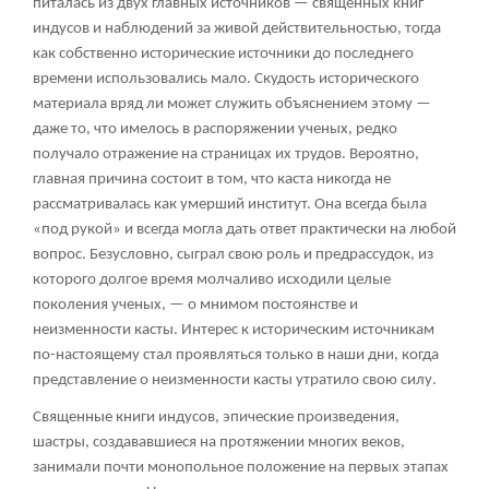
питалась из двух главных источников — священных книг
индусов и наблюдений за живой действительностью, тогда
как собственно исторические источники до последнего
времени использовались мало. Скудость исторического
материала вряд ли может служить объяснением этому —
даже то, что имелось в распоряжении ученых, редко
получало отражение на страницах их трудов. Вероятно,
главная причина состоит в том, что каста никогда не
рассматривалась как умерший институт. Она всегда была
«под рукой» и всегда могла дать ответ практически на любой
вопрос. Безусловно, сыграл свою роль и предрассудок, из
которого долгое время молчаливо исходили целые
поколения ученых, — о мнимом постоянстве и
неизменности касты. Интерес к историческим источникам
по-настоящему стал проявляться только в наши дни, когда
представление о неизменности касты утратило свою силу.
Священные книги индусов, эпические произведения,
шастры, создававшиеся на протяжении многих веков,
занимали почти монопольное положение на первых этапах