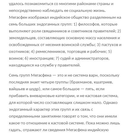
удалось познакомиться со многими районами страны и
непосредственно наблюдать ее социальную жизнь.
Мегасфен изображал индийское общество разделенным на
семь больших эндогамных групп: 1) философов, которые
выполняют роли священников и советников правителей; 2)
земледельцев, составляющих основную массу населения и
освобожденных от несения воинской службы; 3) пастухов и
охотников; 4) ремесленников, торговцев и рабочих; 5)
воинов; 6) иностранцев; 7) судей и администраторов,
находящихся на службе у правителей.
Семь групп Мегасфена — это и не система варн, поскольку
последняя знает четыре группы (брахманов, кшатриев,
вайшьев и шудр), или самое большое — пять, если
прибавить вневарновые категории, и не кастовая система,
для которой число составляющих слишком мало. Однако
эндогамный характер этих групп и их связь с
определенными занятиями говорят о том, что они имели
какое-то отношение к кастовой системе. Пока можно лишь
гадать, отражают ли сведения Мегасфена индийскую