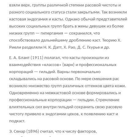
взяли верх, группы различной степени расовой чистоты и
разного социального статуса стали закрытыми. Так возникли
кастовая эндогамия и касты. Однако обычай представителей
высоких социальных групп брать в жены девушек из более
низких групп — гипергамия — сохранился, что
способствовало дальнейшему дроблению каст. Теорию X.
Риели разделяли Н. К. Датт, X. Рао, Д. С. Гхурье и др.
Е. А. Блант (1911) полагал, что касты произошли из
взаимодействия «классов» (варн) и профессиональных
корпораций — гильдий. Варны первоначально
складывались на расовой основе. По мере смешения рас
возникло множество групп различных оттенков цвета кожи.
Одновременно на межкастовой основе формировались и
профессиональные корпорации — гильдии. Стремление
влиятельных сил внутри гильдий сохранить свою расовую
чистоту привело к эндогамии цехов, к появлению каст и
подкаст.
Э. Сенар (1896) считал, что к числу факторов,