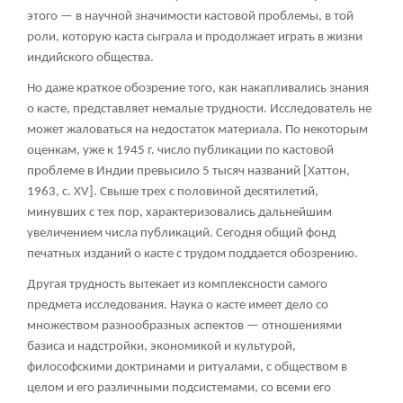
этого — в научной значимости кастовой проблемы, в той
роли, которую каста сыграла и продолжает играть в жизни
индийского общества.
Но даже краткое обозрение того, как накапливались знания
о касте, представляет немалые трудности. Исследователь не
может жаловаться на недостаток материала. По некоторым
оценкам, уже к 1945 г. число публикации по кастовой
проблеме в Индии превысило 5 тысяч названий [Хаттон,
1963, с. XV]. Свыше трех с половиной десятилетий,
минувших с тех пор, характеризовались дальнейшим
увеличением числа публикаций. Сегодня общий фонд
печатных изданий о касте с трудом поддается обозрению.
Другая трудность вытекает из комплексности самого
предмета исследования. Наука о касте имеет дело со
множеством разнообразных аспектов — отношениями
базиса и надстройки, экономикой и культурой,
философскими доктринами и ритуалами, с обществом в
целом и его различными подсистемами, со всеми его