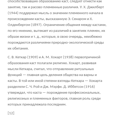
способствовавших образованию каст, следует отнести как
занятие, так и расово-племенные различия. У. X. Джилберт
(1944) поддержал мысль о значении племенного начала в
происхождении касты, высказанную Э. Сенаром и X.
Олденбергом (1897). Ограничение общения между кастами,
по его мнению, вытекает из различий в занятиях племен, их
образе жизни и т. д., которые, в свою очередь, неизбежно
порождаются различиями природно-экологической среды
их обитания.
С. В. Кеткар (1909) и А. М. Хокарт (1938) первопричиной
образования каст полагали религию. Хокарт, развивая
мысли Кеткара, считал, что отправление ритуальных
функций — главная цель деления общества на варны и
касты. В той или иной степени взгляды Кеткара — Хокарта
разделяли С. Ч. Рой и Дж. Мэрфи. Д. Иббетсон (1916)
утверждал, что каста — порождение профессиональных,
религиозных и племенных факторов, главная роль среди
которых принадлежала последним.
[12]