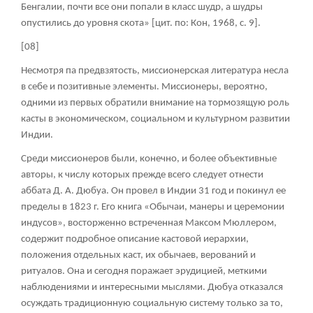
Бенгалии, почти все они попали в класс шудр, а шудры
опустились до уровня скота» [цит. по: Кон, 1968, с. 9].
[08]
Несмотря па предвзятость, миссионерская литература несла
в себе и позитивные элементы. Миссионеры, вероятно,
одними из первых обратили внимание на тормозящую роль
касты в экономическом, социальном и культурном развитии
Индии.
Среди миссионеров были, конечно, и более объективные
авторы, к числу которых прежде всего следует отнести
аббата Д. А. Дюбуа. Он провел в Индии 31 год и покинул ее
пределы в 1823 г. Его книга «Обычаи, манеры и церемонии
индусов», восторженно встреченная Максом Мюллером,
содержит подробное описание кастовой иерархии,
положения отдельных каст, их обычаев, верований и
ритуалов. Она и сегодня поражает эрудицией, меткими
наблюдениями и интересными мыслями. Дюбуа отказался
осуждать традиционную социальную систему только за то,