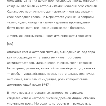
большинства из них до сих пор неясно, где и когда они были
созданы, кто были их авторы и какие цели они себе ставили.
Однако это не значит, что данные источники уже сказали
свое последнее слово. По мере ответа ученых на вопросы
«кто», «где», «когда» и «зачем» древние произведения
будут раскрывать все новые и новые свои богатства.
Другим основным источником изучения касты являются
[05]
описания каст и кастовой системы, вышедшие из-под пера
как иностранцев — путешественников, торговцев,
администраторов, миссионеров, ученых, среди которых
были греки, римляне, византийцы, китайцы и т. д., а позже
— арабы, турки, афганцы, персы, португальцы, французы,
англичане, так и самих индийцев, роль которых стала
доминирующей после 1947 г.
В числе первых иностранных авторов, оставивших
свидетельства о кастовой системе древней Индии, обычно
упоминают грека Мегасфена, которому в III веке до н. э.