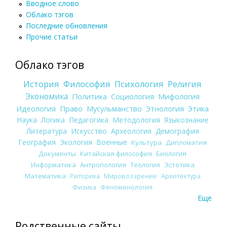
Вводное слово
Облако тэгов
Последние обновления
Прочие статьи
Облако тэгов
История
Философия
Психология
Религия
Экономика
Политика
Социология
Мифология
Идеология
Право
Мусульманство
Этнология
Этика
Наука
Логика
Педагогика
Методология
Языкознание
Литература
Искусство
Археология
Демография
География
Экология
Военные
Культура
Дипломатия
Документы
Китайская философия
Биология
Информатика
Антропология
Теология
Эстетика
Математика
Риторика
Мировоззрение
Архитектура
Физика
Феноменология
Еще
Родственные сайты