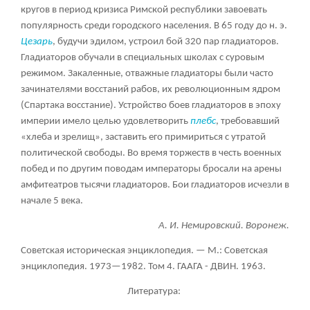
кругов в период кризиса Римской республики завоевать
популярность среди городского населения. В 65 году до н. э.
Цезарь
, будучи эдилом, устроил бой 320 пар гладиаторов.
Гладиаторов обучали в специальных школах с суровым
режимом. Закаленные, отважные гладиаторы были часто
зачинателями восстаний рабов, их революционным ядром
(Спартака восстание). Устройство боев гладиаторов в эпоху
империи имело целью удовлетворить
плебс
, требовавший
«хлеба и зрелищ», заставить его примириться с утратой
политической свободы. Во время торжеств в честь военных
побед и по другим поводам императоры бросали на арены
амфитеатров тысячи гладиаторов. Бои гладиаторов исчезли в
начале 5 века.
А. И. Немировский. Воронеж.
Советская историческая энциклопедия. — М.: Советская
энциклопедия. 1973—1982. Том 4. ГААГА - ДВИН. 1963.
Литература: