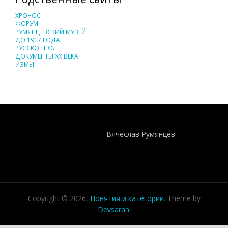
ХРОНОС
ФОРУМ
РУМЯНЦЕВСКИЙ МУЗЕЙ
ДО 1917 ГОДА
РУССКОЕ ПОЛЕ
ДОКУМЕНТЫ XX ВЕКА
ИЗМЫ
Понятия И Категории - Исторический Проект ХРОНОС
WEB-редактор
Вячеслав Румянцев
Copyright © 2026,
Понятия и категории
. Theme by
Devsaran
.