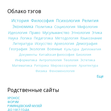
Облако тэгов
История
Философия
Психология
Религия
Экономика
Политика
Социология
Мифология
Идеология
Право
Мусульманство
Этнология
Этика
Наука
Логика
Педагогика
Методология
Языкознание
Литература
Искусство
Археология
Демография
География
Экология
Военные
Культура
Дипломатия
Документы
Китайская философия
Биология
Информатика
Антропология
Теология
Эстетика
Математика
Риторика
Мировоззрение
Архитектура
Физика
Феноменология
Еще
Родственные сайты
ХРОНОС
ФОРУМ
РУМЯНЦЕВСКИЙ МУЗЕЙ
ДО 1917 ГОДА