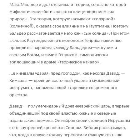
Макс Мюллер и др.) отстаивали теорию, согласно которой
мифологические боги являются олицетворением сил
природы. Эта теория, которую называют «солярной»
(солнечной), оказала свое влияние и на Гауптмана. Поэтому
Бальдер рассматривается у него как «сын солнца». При этом
в словах Раутенделейн и в монологах Генриха навязчиво
проводится параллель между Бальдером—могучим и
светлым богом, и самим Генрихом, символически
воплощающим в драме «творческое начало».
...в кимвалы ударяя, пред господом, как некогда Давид. —
Кимвалы — древний восточный ударный музыкальный
инструмент, напоминающий «тарелки» современного
оркестра.
Давид — полулегендарный древнееврейский царь, впервые
объединивший под своей властью южные и северные
израильские племена. Он избрал своей столицей Иерусалим
с его внутренней крепостью Сионом. Библия рассказывает,
что, когда в новую столицу переносили главную святыню