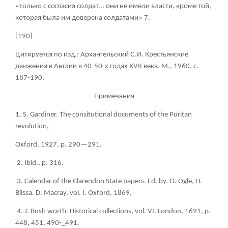
«только с согласия солдат... они не имели власти, кроме той,
которая была им доверена солдатами»
7
.
[190]
Цитируется по изд.: Архангельский С.И. Крестьянские
движения в Англии в 40-50-х годах
XVII века. М., 1960, с.
187-190.
Примечания
1. S. Gardiner. The consitutional documents of the Puritan
revolution,
Oxford, 1927, p. 290—291.
2. Ibid., p. 316.
3. Calendar of the Clarendon State papers. Ed. by. O. Ogle, H.
Blissa. D. Macray, vol. I. Oxford, 1869.
4. J. Rush worth. Historical collections, vol. VI. London, 1691, p.
448, 451, 490-_491.