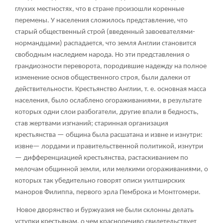
глухих местностях, что в стране произошли коренные
перемены. У населения сложилось представление, что
старый общественный строй (введенный завоевателями-
нормандцами) распадается, что земля Англии становится
свободным наследием народа. Но эти представления о
грандиозности переворота, породившие надежду на полное
изменение основ общественного строя, были далеки от
действительности. Крестьянство Англии, т. е. основная масса
населения, было ослаблено огораживаниями, в результате
которых одни слои разбогатели, другие впали в бедность,
став жертвами изгнаний; старинная организация
крестьянства — община была расшатана и извне и изнутри:
извне— лордами и правительственной политикой, изнутри
— дифференциацией крестьянства, растаскиванием по
мелочам общинной земли, или мелкими огораживаниями, о
которых так убедительно говорят описи уилтширских
маноров Филиппа, первого эрла Пемброка и Монтгомери.
Новое дворянство и буржуазия не были склонны делать
уступки крестьянам, о чем красноречиво свидетельствует