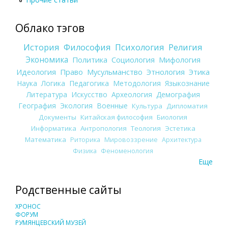
Облако тэгов
История
Философия
Психология
Религия
Экономика
Политика
Социология
Мифология
Идеология
Право
Мусульманство
Этнология
Этика
Наука
Логика
Педагогика
Методология
Языкознание
Литература
Искусство
Археология
Демография
География
Экология
Военные
Культура
Дипломатия
Документы
Китайская философия
Биология
Информатика
Антропология
Теология
Эстетика
Математика
Риторика
Мировоззрение
Архитектура
Физика
Феноменология
Еще
Родственные сайты
ХРОНОС
ФОРУМ
РУМЯНЦЕВСКИЙ МУЗЕЙ