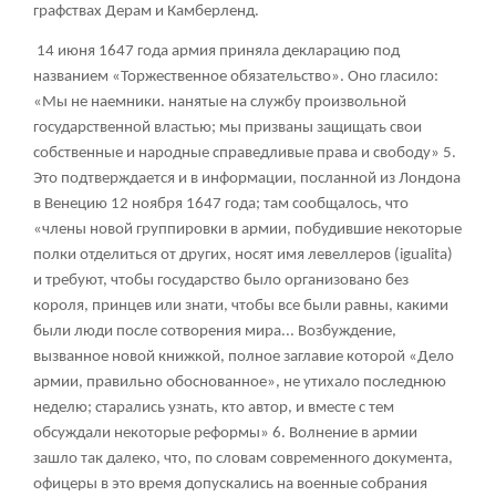
графствах Дерам и Камберленд.
14 июня 1647 года армия приняла декларацию под
названием «Торжественное обязательство». Оно гласило:
«Мы не наемники. нанятые на службу произвольной
государственной властью; мы призваны защищать свои
собственные и народные справедливые права и свободу»
5
.
Это подтверждается и в информации, посланной из Лондона
в Венецию 12 ноября 1647 года; там сообщалось, что
«члены новой группировки в армии, побудившие некоторые
полки отделиться от других, носят имя левеллеров (igualita)
и требуют, чтобы государство было организовано без
короля, принцев или знати, чтобы все были равны, какими
были люди после сотворения мира... Возбуждение,
вызванное новой книжкой, полное заглавие которой «Дело
армии, правильно обоснованное», не утихало последнюю
неделю; старались узнать, кто автор, и вместе с тем
обсуждали некоторые реформы»
6
. Волнение в армии
зашло так далеко, что, по словам современного документа,
офицеры в это время допускались на военные собрания