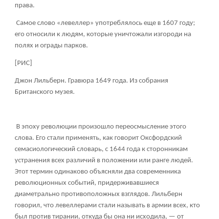
права.
Самое слово «левеллер» употреблялось еще в 1607 году;
его относили к людям, которые уничтожали изгороди на
полях и ограды парков.
[РИС]
Джон Лильберн. Гравюра 1649 года. Из собрания
Британского музея.
В эпоху революции произошло переосмысление этого
слова. Его стали применять, как говорит Оксфордский
семасиологический словарь, с 1644 года к сторонникам
устранения всех различий в положении или ранге людей.
Этот термин одинаково объясняли два современника
революционных событий, придерживавшиеся
диаметрально противоположных взглядов. Лильберн
говорил, что левеллерами стали называть в армии всех, кто
был против тирании, откуда бы она ни исходила, — от