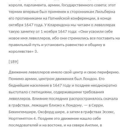
короля, парламента, армии, Государственного совета; этот
термин впервые был применен к сторонникам Лильберна
его противниками на Патнийской конференции, в конце
октября 1647 года. У Кларендона мы читаем о левеллерах
такую заметку от 1 ноября 1647 года: «Они усвоили себе
новое имя левеллеров, ибо они стремились все поставить на
правильный путь и установить равенство и общину в
королевстве»
3
.
[189]
Движение левеллеров имело свой центр и свою периферию.
Помимо армии, центром движения был Лондон. Его
беднейшее население в 1647 году и позднее неоднократно
выступало с петициями, содержавшими требования
левеллеров. Влияние последних распространялось сначала
в графствах, лежащих близко к Лондону, — в Серри,
Бекингемшире, Оксфорд шире, а затем в графствах Эссекс,
Нортгемптон
4
. Позднее это движение нашло себе
последователей и на востоке, и на севере Англии, в