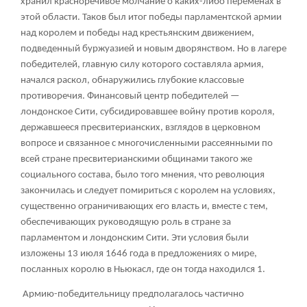
хранил красноречивое молчание о каких-либо переменах в
этой области. Таков был итог победы парламентской армии
над королем и победы над крестьянским движением,
подведенный буржуазией и новым дворянством. Но в лагере
победителей, главную силу которого составляла армия,
начался раскол, обнаружились глубокие классовые
противоречия. Финансовый центр победителей —
лондонское Сити, субсидировавшее войну против короля,
державшееся пресвитерианских, взглядов в церковном
вопросе и связанное с многочисленными рассеянными по
всей стране пресвитерианскими общинами такого же
социального состава, было того мнения, что революция
закончилась и следует помириться с королем на условиях,
существенно ограничивающих его власть и, вместе с тем,
обеспечивающих руководящую роль в стране за
парламентом и лондонским Сити. Эти условия были
изложены 13 июля 1646 года в предложениях о мире,
посланных королю в Ньюкасл, где он тогда находился
1
.
Армию-победительницу предполагалось частично