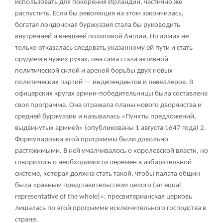
использовать для покорения Ирландии, частично же
распустить. Если бы революция на этом закончилась,
богатая лондонская буржуазия стала бы руководить
внутренней и внешней политикой Англии. Но армия не
только отказалась следовать указанному ей пути и стать
орудием в чужих руках, она сама стала активной
политической силой и ареной борьбы двух новых
политических партий — индепендентов и левеллеров. В
офицерских кругах армии-победительницы была составлена
своя программа. Она отражала планы нового дворянства и
средней буржуазии и называлась «Пункты предложений,
выдвинутых армией» (опубликованы 1 августа 1647 года)
2
.
Формулировки этой программы были довольно
растяжимыми. В ней умалчивалось о королевской власти, но
говорилось о необходимости перемен в избирательной
системе, которая должна стать такой, чтобы палата общин
была «равным представительством целого (an equal
representative of the whole)»; пресвитерианская церковь
лишалась по этой программе исключительного господства в
стране.