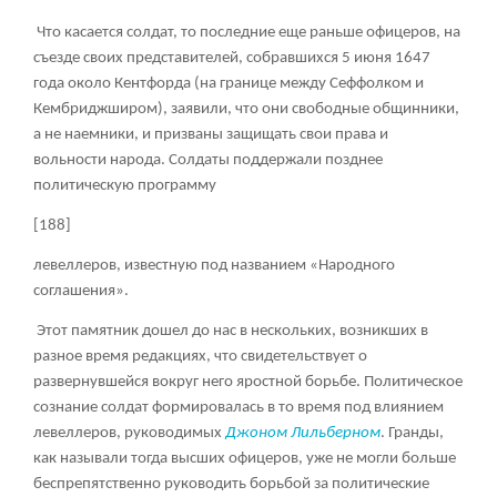
Что касается солдат, то последние еще раньше офицеров, на
съезде своих представителей, собравшихся 5 июня 1647
года около Кентфорда (на границе между Сеффолком и
Кембриджширом), заявили, что они свободные общинники,
а не наемники, и призваны защищать свои права и
вольности народа. Солдаты поддержали позднее
политическую программу
[188]
левеллеров, известную под названием «Народного
соглашения».
Этот памятник дошел до нас в нескольких, возникших в
разное время редакциях, что свидетельствует о
развернувшейся вокруг него яростной борьбе. Политическое
сознание солдат формировалась в то время под влиянием
левеллеров, руководимых
Джоном Лильберном
. Гранды,
как называли тогда высших офицеров, уже не могли больше
беспрепятственно руководить борьбой за политические