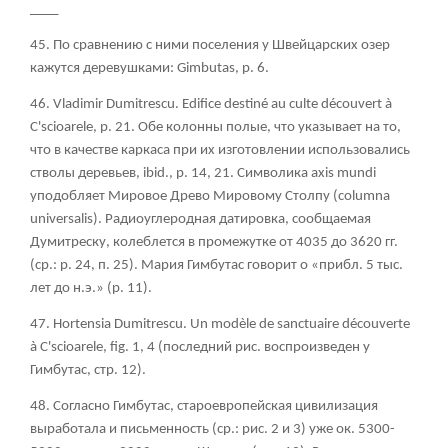
____
45. По сравнению с ними поселения у Швейцарских озер
кажутся деревушками: Gimbutas, p. 6.
46.
Vladimir Dumitrescu. Edifice destiné au culte découvert à
C'scioarele, p. 21. Обе колонны полые, что указывает на то,
что в качестве каркаса при их изготовлении использовались
стволы деревьев, ibid., р. 14, 21. Символика axis mundi
уподобляет Мировое Древо Мировому Столпу (columna
universalis). Радиоуглеродная датировка, сообщаемая
Думитреску, колеблется в промежутке от 4035 до 3620 гг.
(ср.: р. 24, п. 25). Мария Гимбутас говорит о «прибл. 5 тыс.
лет до н.э.»
(р
. 11).
47. Hortensia Dumitrescu. Un modèle de sanctuaire découverte
à C'scioarele, fig. 1, 4 (последний
рис
. воспроизведен
у
Гимбутас
, стр
. 12).
48. Согласно Гимбутас, староевропейская цивилизация
выработала и письменность (ср.: рис. 2 и 3) уже ок. 5300-