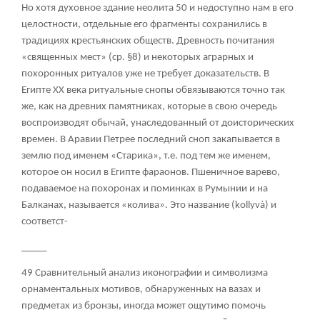
Но хотя духовное здание неолита
50
и недоступно нам в его
целостности, отдельные его фрагменты сохранились в
традициях крестьянских обществ. Древность почитания
«священных мест» (ср. §8) и некоторых аграрных и
похоронных ритуалов уже не требует доказательств. В
Египте XX века ритуальные снопы обвязываются точно так
же, как на древних памятниках, которые в свою очередь
воспроизводят обычай, унаследованный от доисторических
времен. В Аравии Петрее последний сноп закапывается в
землю под именем «Старика», т.е. под тем же именем,
которое он носил в Египте фараонов. Пшеничное варево,
подаваемое на похоронах и поминках в Румынии и на
Балканах, называется «колива». Это название (kollyvà) и
соответст-
_____
49 Сравнительный анализ иконографии и символизма
орнаментальных мотивов, обнаруженных на вазах и
предметах из бронзы, иногда может ощутимо помочь