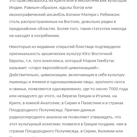
это практиковалось на Крите или в неолитических культурах
Индии. Равным образом, идолы богов или
иконографический ансамбль Богини-Матери с Ребенком,
столь распространенные на Востоке, довольно редки в
придунайских областях. Более того, такие статуэтки никогда
не находят в погребениях.
Некоторые из недавних открытий блестяще подтвердили
оригинальность архаических культур Юго-Восточной
Европы, т.е. того комплекса, который Мария Гимбутас
называет «старо-европейской цивилизацией».
Действительно, цивилизации, включающие в себя культуру
пшеницы и ячменя и одомашнивание овцы, крупного скота
и свиньи, появляются одновременно, где-то около 7000 года
или незадолго до этого, на берегах Греции и Италии, на
Крите, в южной Анатолии, в Сирии и Палестине и в странах
Плодородного Полумесяца. Причем данные
радиоуглеродного анализа не позволяют утверждать, что
этот культурный комплекс появился в Греции позднее, чем в
странах Плодородного Полумесяца, в Сирии, Киликии или