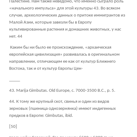
Палестине. Нам также неведомо, что именно сыграло роль
«начального импульса» для этой культуры
43
. Во всяком
случае, археологических данных о притоке иммигрантов из
Малой Азии, которые завезли бы в Европу
культивированные растения и домашних животных, у нас
нет.
44
Каким бы ни было ее происхождение, «архаическая
европейская цивилизация» развивалась в оригинальном
направлении, отличающем ее как от культур Ближнего
Востока, так и от культур Европы Цен-
_____
43.
Marija Gimbutas. Old Europe, с
. 7000-3500 B.C., p. 5.
44. К тому же крупный скот, свинья и один из видов
зерновых (пшеница однозернянка) имеют индигенных
предков в Европе: Gimbutas, ibid.
[50]