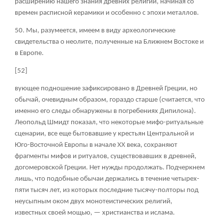
расширению нашего знания древних религий, начиная со
времен расписной керамики и особенно с эпохи металлов.
50. Мы, разумеется, имеем в виду археологические
свидетельства о неолите, полученные на Ближнем Востоке и
в Европе.
[52]
вующее подношение зафиксировано в Древней Греции, но
обычай, очевидным образом, гораздо старше (считается, что
именно его следы обнаружены в погребениях Дипилона).
Леопольд Шмидт показал, что некоторые мифо-ритуальные
сценарии, все еще бытовавшие у крестьян Центральной и
Юго-Восточной Европы в начале XX века, сохраняют
фрагменты мифов и ритуалов, существовавших в древней,
догомеровской Греции. Нет нужды продолжать. Подчеркнем
лишь, что подобные обычаи держались в течение четырех-
пяти тысяч лет, из которых последние тысячу-полторы под
неусыпным оком двух монотеистических религий,
известных своей мощью, — христианства и ислама.