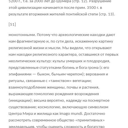
5200 г., т.е. за 2000 лет до Шумера (стр. 12). Разрушение
этой цивилизации начинается после прим. 3500 г. в
результате вторжения жителей понтийской степи (стр. 13).
[51]
монотонными. Потому что археологические находки дают
нам фрагментарную и, по сути дела, искаженную картину
религиозной жизни и мысли. Мы видели, что открывают
нам находки религиозного характера, оставшиеся от первых
неолитических культур: культы умерших и плодородия,
представленные статуэтками богинь и бога грома (с его
эпифаниями — быком, бычьим черепом); верования и
ритуалы, связанные с «таинством» вегетации;
взаимоуподобление женщины, почвы и растения,
выражающее гомологию рождения-возрождения
(инициации); весьма вероятно, надежду на посмертное
существование; космологию, включающую символизм
Центра Мира и жилища как imago mundi. Достаточно
рассмотреть современное общество «примитивных»
земледельцев, чтобы оценить сложность и богатство