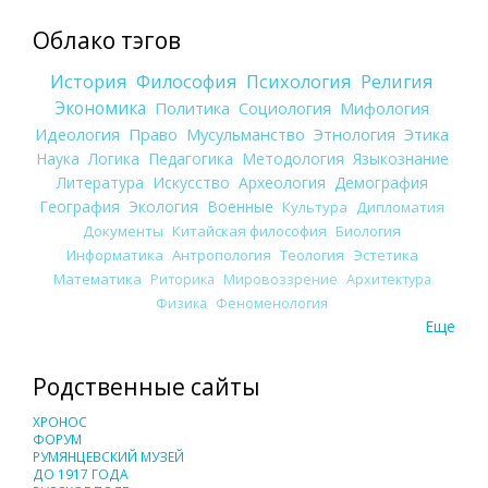
Облако тэгов
История
Философия
Психология
Религия
Экономика
Политика
Социология
Мифология
Идеология
Право
Мусульманство
Этнология
Этика
Наука
Логика
Педагогика
Методология
Языкознание
Литература
Искусство
Археология
Демография
География
Экология
Военные
Культура
Дипломатия
Документы
Китайская философия
Биология
Информатика
Антропология
Теология
Эстетика
Математика
Риторика
Мировоззрение
Архитектура
Физика
Феноменология
Еще
Родственные сайты
ХРОНОС
ФОРУМ
РУМЯНЦЕВСКИЙ МУЗЕЙ
ДО 1917 ГОДА