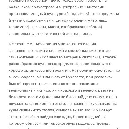
тральной и Северной. Где-то между 6500 и 5300 гг. на
Балканском полуострове и в центральной Анатолии
произошел мощный культурный подъем. Многие предметы
(печати с идеограммами, фигурки людей и животных,
териоморфные вазы, маски, изображающие богов)
свидетельствуют о ритуальной деятельности.
К середине VI тысячелетия множатся поселения,
защищенные рвами и стенами и способные вместить до
1000 жителей.
45
Количество алтарей и святилищ, а также
разнообразных культовых предметов свидетельствует о
хорошо организованной религии. На неолитической стоянке
в Кэсчьоареле, в 60 км к югу от Бухареста, при раскопках
был обнаружен храм, стены которого расписаны
великолепными спиралями красного и зеленого цвета на
бело-желтоватом фоне. Там не было найдено статуэток, но
двухметровая колонна и еще одна поменьше указывают на
культ священного столпа, символа axis mundi.
46
Поверх
этого храма был найден еще один, более поздний, в
котором обнаружили терракотовую модель святилища.