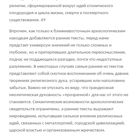
религии, сформированной вокруг идей хтонического
плодородия и цикла жизни, смерти и посмертного
существования.
49
Впрочем, как только к ближневосточным археологическим
находкам добавляются ранние тексты, перед нами
предстает универсум значений не только сложных и
глубоких, но и претерпевших длительное переосмысление,
подчас не поддающихся разгадке, почти что недоступных
разумению. В некоторых случаях самые ранние из текстов
представляют собой смутное воспоминание об очень давних
творениях религиозного духа, устаревших или наполовину
забытых. Важно не упускать из виду, что грандиозная
неолитическая духовность «прозрачной» для нас от этого не
становится. Семантические возможности археологических
свидетельств ограничены, а ранние тексты выражают
мировидение, испытавшее сильное влияние религиозных
идей, связанных с металлургией, городской цивилизацией,
царской властью и организованным жречеством.