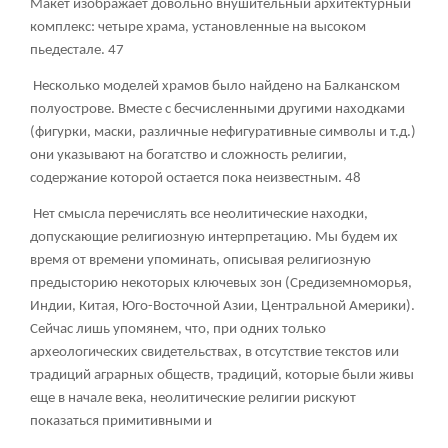
Макет изображает довольно внушительный архитектурный
комплекс: четыре храма, установленные на высоком
пьедестале.
47
Несколько моделей храмов было найдено на Балканском
полуострове. Вместе с бесчисленными другими находками
(фигурки, маски, различные нефигуративные символы и т.д.)
они указывают на богатство и сложность религии,
содержание которой остается пока неизвестным.
48
Нет смысла перечислять все неолитические находки,
допускающие религиозную интерпретацию. Мы будем их
время от времени упоминать, описывая религиозную
предысторию некоторых ключевых зон (Средиземноморья,
Индии, Китая, Юго-Восточной Азии, Центральной Америки).
Сейчас лишь упомянем, что, при одних только
археологических свидетельствах, в отсутствие текстов или
традиций аграрных обществ, традиций, которые были живы
еще в начале века, неолитические религии рискуют
показаться примитивными и