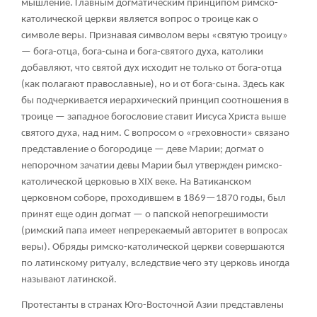
мышление. Главным догматическим принципом римско-
католической церкви является вопрос о троице как о
символе веры. Признавая символом веры «святую троицу»
— бога-отца, бога-сына и бога-святого духа, католики
добавляют, что святой дух исходит не только от бога-отца
(как полагают православные), но и от бога-сына. Здесь как
бы подчеркивается иерархический принцип соотношения в
троице — западное богословие ставит Иисуса Христа выше
святого духа, над ним. С вопросом о «греховности» связано
представление о богородице — деве Марии; догмат о
непорочном зачатии девы Марии был утвержден римско-
католической церковью в XIX веке. На Ватиканском
церковном соборе, проходившем в 1869—1870 годы, был
принят еще один догмат — о папской непогрешимости
(римский папа имеет непререкаемый авторитет в вопросах
веры). Обряды римско-католической церкви совершаются
по латинскому ритуалу, вследствие чего эту церковь иногда
называют латинской.
Протестанты
в странах Юго-Восточной Азии представлены