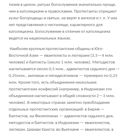
тизме в целом, ритуал богослужения значительно проще,
чем в католицизме и православии. Протестанты отрицают
культ богородицы и святых, не верят в ангелов и т. п. У них
нет представления о чистилище, характерного для
католицизма. Богослужение в отличие от католицизма
ведется на национальных языках.
Наиболее крупные протестантские общины в Юго-
Восточной Азии — евангелисты и лютеране (3,5—4 млн.
человек) и баптисты (около 1 млн. человек). Методистов
насчитывается около 0,5 млн., адвентистов седьмого дня —
0,35млн., англикан и пятидесятников — примерно по 0,25
млн. Кроме того, есть объединения нескольких
протестантских конфессий (например, в Индонезии эти
объединения насчитывают в общей сложности 2—3 млн.
человек). В некоторых странах заметно преобладание
отдельных протестантских организаций: в Бирме —
баптистов, на Филиппинах — адвентистов седьмого дня,
методистов и баптистов; в Индонезии — евангелистов,
лютеран, Церкви Христа; во Вьетнаме — евангелистов; в