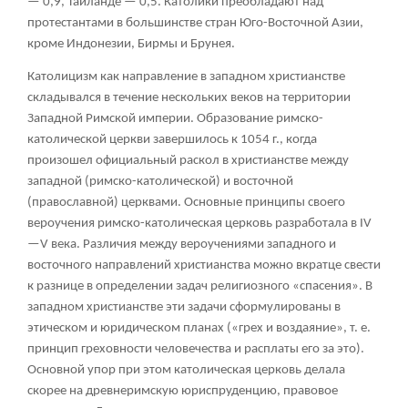
— 0,9, Таиланде — 0,5. Католики преобладают над
протестантами в большинстве стран Юго-Восточной Азии,
кроме Индонезии, Бирмы и Брунея.
Католицизм как направление в западном христианстве
складывался в течение нескольких веков на территории
Западной Римской империи. Образование римско-
католической церкви завершилось к 1054 г., когда
произошел официальный раскол в христианстве между
западной (римско-католической) и восточной
(православной) церквами. Основные принципы своего
вероучения римско-католическая церковь разработала в IV
—V века. Различия между вероучениями западного и
восточного направлений христианства можно вкратце свести
к разнице в определении задач религиозного «спасения». В
западном христианстве эти задачи сформулированы в
этическом и юридическом планах («грех и воздаяние», т. е.
принцип греховности человечества и расплаты его за это).
Основной упор при этом католическая церковь делала
скорее на древнеримскую юриспруденцию, правовое