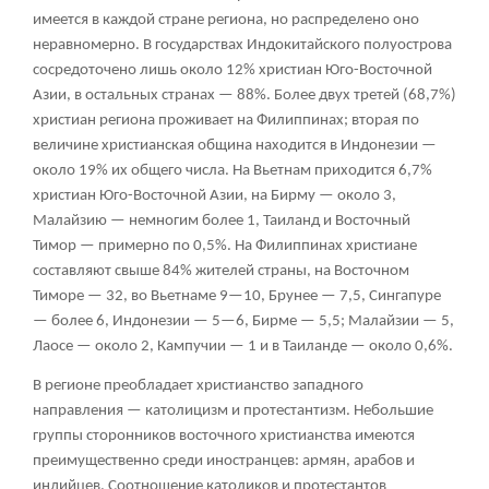
имеется в каждой стране региона, но распределено оно
неравномерно. В государствах Индокитайского полуострова
сосредоточено лишь около 12% христиан Юго-Восточной
Азии, в остальных странах — 88%. Более двух третей (68,7%)
христиан региона проживает на Филиппинах; вторая по
величине христианская община находится в Индонезии —
около 19% их общего числа. На Вьетнам приходится 6,7%
христиан Юго-Восточной Азии, на Бирму — около 3,
Малайзию — немногим более 1, Таиланд и Восточный
Тимор — примерно по 0,5%. На Филиппинах христиане
составляют свыше 84% жителей страны, на Восточном
Тиморе — 32, во Вьетнаме 9—10, Брунее — 7,5, Сингапуре
— более 6, Индонезии — 5—6, Бирме — 5,5; Малайзии — 5,
Лаосе — около 2, Кампучии — 1 и в Таиланде — около 0,6%.
В регионе преобладает христианство западного
направления — католицизм и протестантизм. Небольшие
группы сторонников восточного христианства имеются
преимущественно среди иностранцев: армян, арабов и
индийцев. Соотношение католиков и протестантов