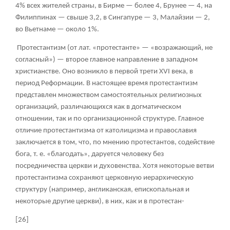
4% всех жителей страны, в Бирме — более 4, Брунее — 4, на
Филиппинах — свыше 3,2, в Сингапуре — 3, Малайзии — 2,
во Вьетнаме — около 1%.
Протестантизм (от лат. «протестанте» — «возражающий, не
согласный») — второе главное направление в западном
христианстве. Оно возникло в первой трети XVI века, в
период Реформации. В настоящее время протестантизм
представлен множеством самостоятельных религиозных
организаций, различающихся как в догматическом
отношении, так и по организационной структуре. Главное
отличие протестантизма от католицизма и православия
заключается в том, что, по мнению протестантов, содействие
бога, т. е. «благодать», даруется человеку без
посредничества церкви и духовенства. Хотя некоторые ветви
протестантизма сохраняют церковную иерархическую
структуру (например, англиканская, епископальная и
некоторые другие церкви), в них, как и в протестан-
[26]