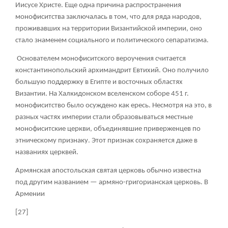
Иисусе Христе. Еще одна причина распространения
монофиситства заключалась в том, что для ряда народов,
проживавших на территории Византийской империи, оно
стало знаменем социального и политического сепаратизма.
Основателем монофиситского вероучения считается
константинопольский архимандрит Евтихий. Оно получило
большую поддержку в Египте и восточных областях
Византии. На Халкидонском вселенском соборе 451 г.
монофиситство было осуждено как ересь. Несмотря на это, в
разных частях империи стали образовываться местные
монофиситские церкви, объединявшие приверженцев по
этническому признаку. Этот признак сохраняется даже в
названиях церквей.
Армянская апостольская святая церковь обычно известна
под другим названием — армяно-григорианская церковь. В
Армении
[27]