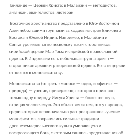
Таиланде — Церкви Христа; в Малайзии — методистов,
англикан, евангелистов, лютеран.
Восточное христианство представлено в Юго-Восточной
Азии небольшими группами выходцев из стран Ближнего
Востока и Южной Индии. Например, в Малайзии и
Сингапуре имеется по нескольку тысяч сторонников
сирийской церкви Мар Тома и сирийской православной
церкви. В Индонезии есть небольшая группа армян —
сторонников армяно-григорианской церкви. Все эти церкви
относятся к монофиситству.
Монофиситство
(от греч. «монос» — один, и «фисис» —
природа) — учение, приверженцы которого признают
только одну природу Иисуса Христа — божественную,
отрицая человечесую. Это объясняется тем, что у народов,
среди которых первоначально распространилось учение
монофиситов, сохранялись сильные традиции
древнеземледельческого культа умирающего и
воскресающего бога, с которым слились представления об