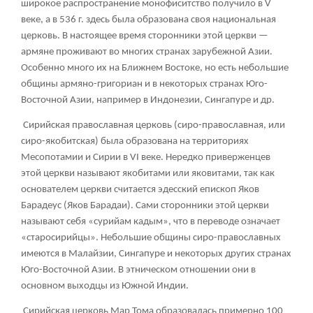
широкое распространение монофиситство получило в V
веке, а в 536 г. здесь была образована своя национальная
церковь. В настоящее время сторонники этой церкви —
армяне проживают во многих странах зарубежной Азии.
Особенно много их на Ближнем Востоке, но есть небольшие
общины армяно-григориан и в некоторых странах Юго-
Восточной Азии, например в Индонезии, Сингапуре и др.
Сирийская православная церковь (сиро-православная, или
сиро-якобитская) была образована на территориях
Месопотамии и Сирии в VI веке. Нередко приверженцев
этой церкви называют якобитами или яковитами, так как
основателем церкви считается эдесский епископ Яков
Барадеус (Яков Барадаи). Сами сторонники этой церкви
называют себя «сурийам кадым», что в переводе означает
«старосирийцы». Небольшие общины сиро-православных
имеются в Малайзии, Сингапуре и некоторых других странах
Юго-Восточной Азии. В этническом отношении они в
основном выходцы из Южной Индии.
Сирийская церковь Мар Тома образовалась примерно 100