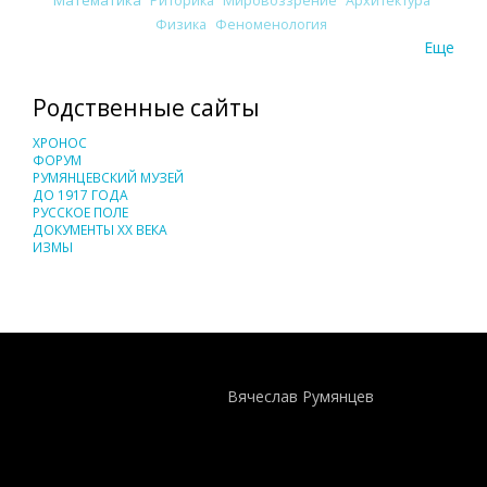
Риторика
Мировоззрение
Архитектура
Физика
Феноменология
Еще
Родственные сайты
ХРОНОС
ФОРУМ
РУМЯНЦЕВСКИЙ МУЗЕЙ
ДО 1917 ГОДА
РУССКОЕ ПОЛЕ
ДОКУМЕНТЫ XX ВЕКА
ИЗМЫ
Понятия И Категории - Исторический Проект ХРОНОС
WEB-редактор
Вячеслав Румянцев