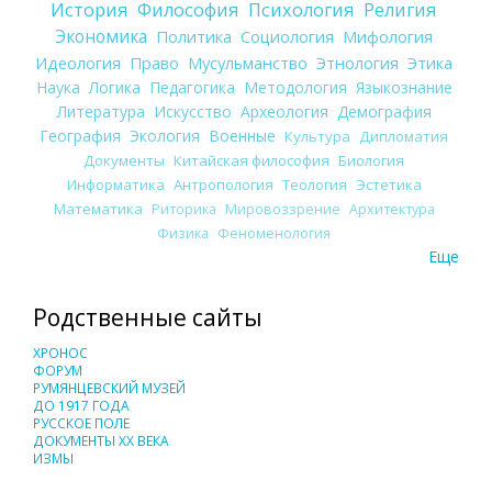
История
Философия
Психология
Религия
Экономика
Политика
Социология
Мифология
Идеология
Право
Мусульманство
Этнология
Этика
Наука
Логика
Педагогика
Методология
Языкознание
Литература
Искусство
Археология
Демография
География
Экология
Военные
Культура
Дипломатия
Документы
Китайская философия
Биология
Информатика
Антропология
Теология
Эстетика
Математика
Риторика
Мировоззрение
Архитектура
Физика
Феноменология
Еще
Родственные сайты
ХРОНОС
ФОРУМ
РУМЯНЦЕВСКИЙ МУЗЕЙ
ДО 1917 ГОДА
РУССКОЕ ПОЛЕ
ДОКУМЕНТЫ XX ВЕКА
ИЗМЫ