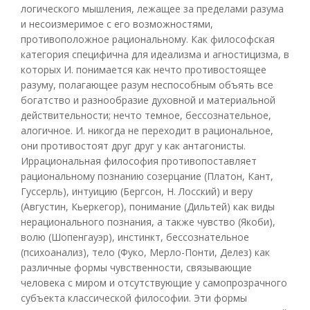
логического мышления, лежащее за пределами разума
и несоизмеримое с его возможностями,
противоположное рациональному. Как философская
категория специфична для идеализма и агностицизма, в
которых И. понимается как нечто противостоящее
разуму, полагающее разум неспособным объять все
богатство и разнообразие духовной и материальной
действительности; нечто темное, бессознательное,
алогичное. И. никогда не переходит в рациональное,
они противостоят друг друг у как антагонисты.
Иррациональная философия противопоставляет
рациональному познанию созерцание (Платон, Кант,
Гуссерль), интуицию (Бергсон, Н. Лосский) и веру
(Августин, Кьеркегор), понимание (Дильтей) как виды
нерационального познания, а также чувство (Якоби),
волю (Шопенгауэр), инстинкт, бессознательное
(психоанализ), тело (Фуко, Мерло-Понти, Делез) как
различные формы чувственности, связывающие
человека с миром и отсутствующие у самопрозрачного
субъекта классической философии. Эти формы