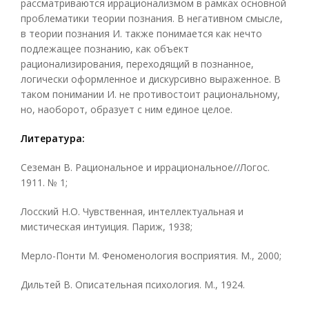
рассматриваются иррационализмом в рамках основной
проблематики теории познания. В негативном смысле,
в теории познания И. также понимается как нечто
подлежащее познанию, как объект
рационализирования, переходящий в познанное,
логически оформленное и дискурсивно выраженное. В
таком понимании И. не противостоит рациональному,
но, наоборот, образует с ним единое целое.
Литература:
Сеземан В. Рациональное и иррациональное//Логос.
1911. № 1;
Лосский Н.О. Чувственная, интеллектуальная и
мистическая интуиция. Париж, 1938;
Мерло-Понти М. Феноменология восприятия. М., 2000;
Дильтей В. Описательная психология. М., 1924.