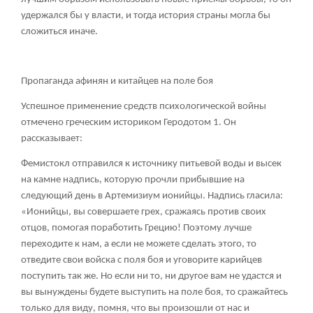
удержался бы у власти, и тогда история страны могла бы
сложиться иначе.
Пропаганда афинян и китайцев на поле боя
Успешное применение средств психологической войны
отмечено греческим историком Геродотом
1
. Он
рассказывает:
Фемистокл отправился к источнику питьевой воды и высек
на камне надпись, которую прочли прибывшие на
следующий день в Артемизиум ионийцы. Надпись гласила:
«Ионийцы, вы совершаете грех, сражаясь против своих
отцов, помогая поработить Грецию! Поэтому лучше
переходите к нам, а если не можете сделать этого, то
отведите свои войска с поля боя и уговорите карийцев
поступить так же. Но если ни то, ни другое вам не удастся и
вы вынуждены будете выступить на поле боя, то сражайтесь
только для виду, помня, что вы произошли от нас и