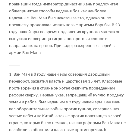
правивший тогда император династии Хань предпочитал
общепринятые способы ведения боя как наиболее
надежные. Ван Ман был наказан за это, однако он по-
прежнему продолжал искать новые приемы борьбы. В 23
году нашей эры во время подавления крупного мятежа он
выпустил из зверинца тигров, носорогов и слонов и
направил их на врагов. При виде разъяренных зверей в
армии Ван Мана
_____
1. Ван Ман в 8 году нашей эры совершил дворцовый
переворот, захватил власть и царствовал 15 лет. Классовые
противоречия в стране он хотел смягчить проведением
реформ сверху. Первый указ, запрещавший куплю-продажу
земли и рабов, был издан им в 9 году нашей эры. Ван Ман
вел оборонительные войны против гуннов, совершавших
частые набеги на Китай, а также против повстанцев в своей
стране, которых было немало, так как реформы Ван Мана не
ослабили, а обострили классовые противоречия. К