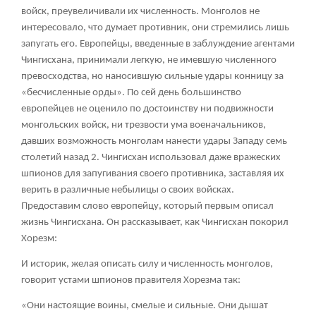
войск, преувеличивали их численность. Монголов не
интересовало, что думает противник, они стремились лишь
запугать его. Европейцы, введенные в заблуждение агентами
Чингисхана, принимали легкую, не имевшую численного
превосходства, но наносившую сильные удары конницу за
«бесчисленные орды». По сей день большинство
европейцев не оценило по достоинству ни подвижности
монгольских войск, ни трезвости ума военачальников,
давших возможность монголам нанести удары Западу семь
столетий назад
2
. Чингисхан использовал даже вражеских
шпионов для запугивания своего противника, заставляя их
верить в различные небылицы о своих войсках.
Предоставим слово европейцу, который первым описал
жизнь Чингисхана. Он рассказывает, как Чингисхан покорил
Хорезм:
И историк, желая описать силу и численность монголов,
говорит устами шпионов правителя Хорезма так:
«Они настоящие воины, смелые и сильные. Они дышат