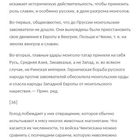
искажает историческую действительность, чтобы принизить
роль славян, и особенно русских, в деле разгрома монголов.
Во-первых, общеизвестно, что до Пруссии монгольские
завоеватели не дошли. Они вынуждены были приостановить
свое движение в Европу в Венгрии, Польше и Чехии, т. е. на
землях венгров и славян.
Во-вторых, главные удары монголо-татар приняли на себя
Русь, Средняя Азия, Закавказье, а не Запад, и, во всяком
случае, не Римская империя. Героическая борьба русского
народа против завоевателей обессилила монгольские орды
и спасла народы Западной Европы от монгольского
нашествия.— Прим. ред.
[36]
Голод побеждает у них отвращение, которое обычно
испытывают к мясу многих животных магометане. Что
касается их численности, то войска Чингисхана можно
сравнить с полчищами саранчи, которую невозможно