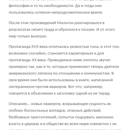
философии и то по необходимости. Да и тогда они
пользовались успехом непродолжительное время.
После этих произведений Мильтон разочаровался в
результатах своего труда и обратился к поэзии. И от этого
мир только выиграл.
Пропаганда XVII века отличалась резкостью тона, и этот тон,
возможно случайно, становится характерным и для
пропаганды XX века. Приводимые ниже эпитеты звучат
примерно так, как и те, которые применяют теперь деятели
американского легиона по отношению к коммунистам. В
свое время они были использованы в книге, написанной
лютеранином против квакеров. Вот что, например,
говорится в объяснении к заголовку одной из их тирад:
Описание... новых квакеров, вскрывающее сущность их
глубоко богохульных взглядов, опасных действий,
безбожных преступлений, попыток подорвать законную
власть в церквах и в обществе во всем мире совместно с их