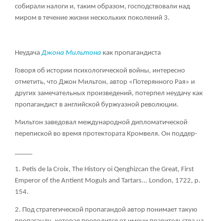
собирали налоги и, таким образом, господствовали над
миром в течение жизни нескольких поколений
3
.
Неудача
Джона Мильтона
как пропагандиста
Говоря об истории психологической войны, интересно
отметить, что Джон Мильтон, автор «Потерянного Рая» и
других замечательных произведений, потерпел неудачу как
пропагандист в английской буржуазной революции.
Мильтон заведовал международной дипломатической
перепиской во время протектората Кромвеля. Он поддер-
_____
1. Ре
tis de la Croix, The History oi Qenghizcan the Great, First
Emperor of the Antient Moguls and Tartars... London, 1722, p.
154.
2. Под стратегической пропагандой автор понимает такую