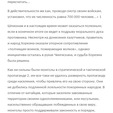
пересчитать...
В действительности же хан, проводя смотр своим войскам,
установил, что их численность равна 700 000 человек...»
1
Шпионаж и в настоящее время может оказаться полезным,
если в конечном итоге он ведет к подрыву морального духа
противника. Несмотря на донесения лазутчиков, правитель
и народ Хорезма оказали упорное сопротивление
«полчищам воинов, пожирающих волков», однако
инициатива осталась в руках Чингисхана, и судьба Хорезма
была решена.
Как ни сильны были монголы в стратегической и тактической
пропаганде
2
, им все-таки не удалось развернуть пропаганду
среди населения, чтобы привлечь его на свою сторону. Они
не добились подлинной лояльности покоренных народов. В
отличие от китайцев, которые заселяли завоеванные
территории своими одноплеменниками, или мусульман,
насильственно обращавших побежденных в свою веру,
монголы просто поддерживали законность и порядок,