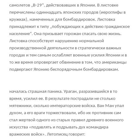
самолетов „В-29", действовавших в Японии. В листовке
перечислены одиннадцать японских городов (иероглифы в
кружках), намеченных для бомбардировок. Листовка
принадлежит к типу „побуждающих к действию гражданское
население". Она призывает горожан спасать свою жизнь.
Листовка способствует нарушению нормальной
производственной деятельности в стратегически важных
городах и тем самым ослабляет военные усилия Японии и в
то же время опровергает обвинение в том, что американцы
подвергают Японию беспорядочным бомбардировкам.
началась страшная паника. Ураган, разразившийся в то
время, усилил ее. В результате пострадали не столько
мятежники, сколько императорские войска. Ван Ман упал
духом, а его враги торжествовали, ибо их противник сам
стал жертвой одного из старых правил древнего военного
искусства «подавлять и подрывать дух командира
вражеских войск». Летописец говорит: