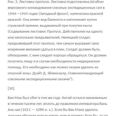
Рис. 3. Листовка-пропуск. Листовка подготовлена Штабом
верховного командования союзных экспедиционных сил в
1944—1945 годах (Западный фронт), напечатана красной
краской. Она имеет вид банкнота и напоминает купон
страховой премии, выдаваемый при покупке мыла
(Содержание листовки: Пропуск. Действителен на одного
или нескольких предъявителей. Немецкий солдат,
предъявивший этот пропуск, тем самым выражает свое
искреннее желание сдаться в плен. Солдат должен быть
обезоружен. С ним следует хорошо обращаться. Он должен
получить пищу и в случае необходимости медицинскую
помощь. Его необходимо как можно скорее удалить из
опасной зоны. Дуайт Д. Эйзенхауэр, Главнокомандующий
союзными экспедиционными силами").
[30]
Ван Ман был убит в том же году. Китай остался неизменным
в течение тысячи лет, вплоть до правления императора Вань
Ань-ши (1021 — 1086 н. э.). Если бы Ван Ману удалось
лучшим образом использовать новые приемы борьбы, то он