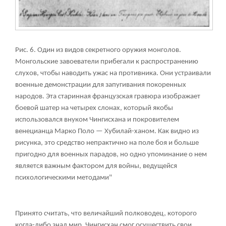
Рис. 6. Один из видов секретного оружия монголов.
Монгольские завоеватели прибегали к распространению
слухов, чтобы наводить ужас на противника. Они устраивали
военные демонстрации для запугивания покоренных
народов. Эта старинная французская гравюра изображает
боевой шатер на четырех слонах, который якобы
использовался внуком Чингисхана и покровителем
венецианца Марко Поло — Хубилай-ханом. Как видно из
рисунка, это средство непрактично на поле боя и больше
пригодно для военных парадов, но одно упоминание о нем
является важным фактором для войны, ведущейся
психологическими методами"
Принято считать, что величайший полководец, которого
когда-либо знал мир, Чингисхан смог осуществить свои