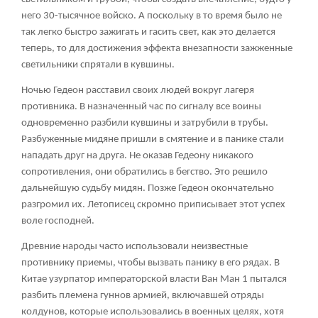
него 30-тысячное войско. А поскольку в то время было не
так легко быстро зажигать и гасить свет, как это делается
теперь, то для достижения эффекта внезапности зажженные
светильники спрятали в кувшины.
Ночью Гедеон расставил своих людей вокруг лагеря
противника. В назначенный час по сигналу все воины
одновременно разбили кувшины и затрубили в трубы.
Разбуженные мидяне пришли в смятение и в панике стали
нападать друг на друга. Не оказав Гедеону никакого
сопротивления, они обратились в бегство. Это решило
дальнейшую судьбу мидян. Позже Гедеон окончательно
разгромил их. Летописец скромно приписывает этот успех
воле господней.
Древние народы часто использовали неизвестные
противнику приемы, чтобы вызвать панику в его рядах. В
Китае узурпатор императорской власти Ван Ман
1
пытался
разбить племена гуннов армией, включавшей отряды
колдунов, которые использовались в военных целях, хотя