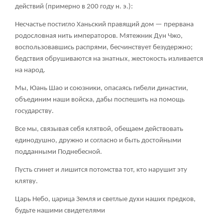
действий (примерно в 200 году н. э.):
Несчастье постигло Ханьский правящий дом — прервана
родословная нить императоров. Мятежник Дун Чжо,
воспользовавшись распрями, бесчинствует безудержно;
бедствия обрушиваются на знатных, жестокость изливается
на народ.
Мы, Юань Шао и союзники, опасаясь гибели династии,
объединим наши войска, дабы поспешить на помощь
государству.
Все мы, связывая себя клятвой, обещаем действовать
единодушно, дружно и согласно и быть достойными
подданными Поднебесной.
Пусть сгинет и лишится потомства тот, кто нарушит эту
клятву.
Царь Небо, царица Земля и светлые духи наших предков,
будьте нашими свидетелями