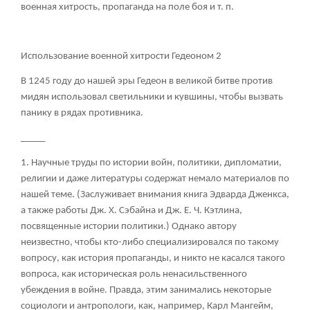
военная хитрость, пропаганда на поле боя и т. п.
Использование военной хитрости Гедеоном
2
В 1245 году до нашей эры Гедеон в великой битве против
мидян использовал светильники и кувшины, чтобы вызвать
панику в рядах противника.
_____
1. Научные труды по истории войн, политики, дипломатии,
религии и даже литературы содержат немало материалов по
нашей теме. (Заслуживает внимания книга Эдварда Дженкса,
а также работы Дж. X. Сэбайна и Дж. Е. Ч. Кэтлина,
посвященные истории политики.) Однако автору
неизвестно, чтобы кто-либо специализировался по такому
вопросу, как история пропаганды, и никто не касался такого
вопроса, как историческая роль ненасильственного
убеждения в войне. Правда, этим занимались некоторые
социологи и антропологи, как, например, Карл Мангейм,