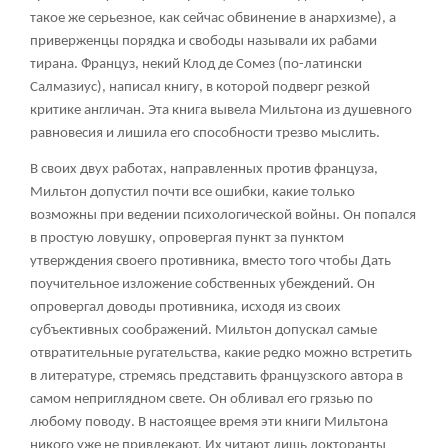
такое же серьезное, как сейчас обвинение в анархизме), а
приверженцы порядка и свободы называли их рабами
тирана. Француз, некий Клод де Сомез (по-латински
Салмазиус), написал книгу, в которой подверг резкой
критике англичан. Эта книга вывела Мильтона из душевного
равновесия и лишила его способности трезво мыслить.
В своих двух работах, направленных против француза,
Мильтон допустил почти все ошибки, какие только
возможны при ведении психологической войны. Он попался
в простую ловушку, опровергая пункт за пунктом
утверждения своего противника, вместо того чтобы Дать
поучительное изложение собственных убеждений. Он
опровергал доводы противника, исходя из своих
субъективных соображений. Мильтон допускал самые
отвратительные ругательства, какие редко можно встретить
в литературе, стремясь представить французского автора в
самом неприглядном свете. Он обливал его грязью по
любому поводу. В настоящее время эти книги Мильтона
никого уже не привлекают. Их читают лишь докторанты