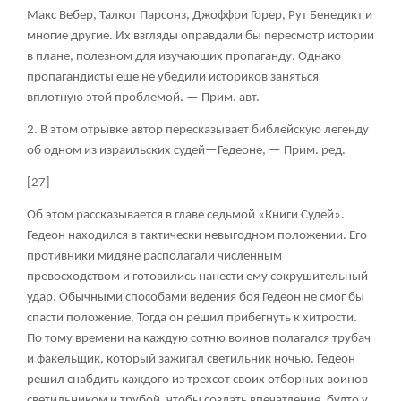
Макс Вебер, Талкот Парсонз, Джоффри Горер, Рут Бенедикт и
многие другие. Их взгляды оправдали бы пересмотр истории
в плане, полезном для изучающих пропаганду. Однако
пропагандисты еще не убедили историков заняться
вплотную этой проблемой. — Прим. авт.
2. В этом отрывке автор пересказывает библейскую легенду
об одном из израильских судей—Гедеоне, — Прим. ред.
[27]
Об этом рассказывается в главе седьмой «Книги Судей».
Гедеон находился в тактически невыгодном положении. Его
противники мидяне располагали численным
превосходством и готовились нанести ему сокрушительный
удар. Обычными способами ведения боя Гедеон не смог бы
спасти положение. Тогда он решил прибегнуть к хитрости.
По тому времени на каждую сотню воинов полагался трубач
и факельщик, который зажигал светильник ночью. Гедеон
решил снабдить каждого из трехсот своих отборных воинов
светильником и трубой, чтобы создать впечатление, будто у