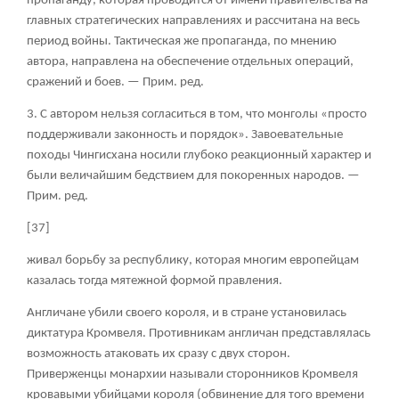
пропаганду, которая проводится от имени правительства на
главных стратегических направлениях и рассчитана на весь
период войны. Тактическая же пропаганда, по мнению
автора, направлена на обеспечение отдельных операций,
сражений и боев. — Прим. ред.
3. С автором нельзя согласиться в том, что монголы «просто
поддерживали законность и порядок». Завоевательные
походы Чингисхана носили глубоко реакционный характер и
были величайшим бедствием для покоренных народов. —
Прим. ред.
[37]
живал борьбу за республику, которая многим европейцам
казалась тогда мятежной формой правления.
Англичане убили своего короля, и в стране установилась
диктатура Кромвеля. Противникам англичан представлялась
возможность атаковать их сразу с двух сторон.
Приверженцы монархии называли сторонников Кромвеля
кровавыми убийцами короля (обвинение для того времени