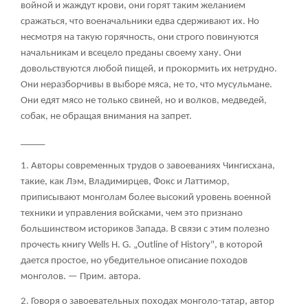
войной и жаждут крови, они горят таким желанием
сражаться, что военачальники едва сдерживают их. Но
несмотря на такую горячность, они строго повинуются
начальникам и всецело преданы своему хану. Они
довольствуются любой пищей, и прокормить их нетрудно.
Они неразборчивы в выборе мяса, не то, что мусульмане.
Они едят мясо не только свиней, но и волков, медведей,
собак, не обращая внимания на запрет.
_____
1. Авторы современных трудов о завоеваниях Чингисхана,
такие, как Лэм, Владимирцев, Фокс и Латтимор,
приписывают монголам более высокий уровень военной
техники и управления войсками, чем это признано
большинством историков Запада. В связи с этим полезно
прочесть книгу Wells Н. G. „Outline of History", в которой
дается простое, но убедительное описание походов
монголов. — Прим. автора.
2. Говоря о завоевательных походах монголо-татар, автор