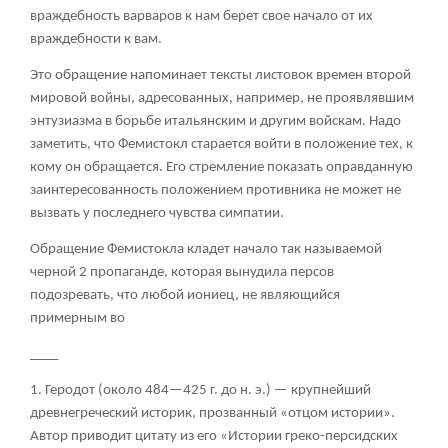
враждебность варваров к нам берет свое начало от их
враждебности к вам.
Это обращение напоминает тексты листовок времен второй
мировой войны, адресованных, например, не проявлявшим
энтузиазма в борьбе итальянским и другим войскам. Надо
заметить, что Фемистокл старается войти в положение тех, к
кому он обращается. Его стремление показать оправданную
заинтересованность положением противника не может не
вызвать у последнего чувства симпатии.
Обращение Фемистокла кладет начало так называемой
черной
2
пропаганде, которая вынудила персов
подозревать, что любой иониец, не являющийся
примерным во
____
1. Геродот (около 484—425 г. до н. э.) — крупнейший
древнегреческий историк, прозванный «отцом истории».
Автор приводит цитату из его «Истории греко-персидских