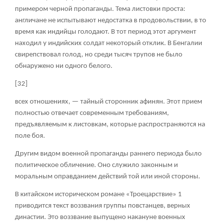
примером черной пропаганды. Тема листовки проста:
англичане не испытывают недостатка в продовольствии, в то
время как индийцы голодают. В тот период этот аргумент
находил у индийских солдат некоторый отклик. В Бенгалии
свирепствовал голод, но среди тысяч трупов не было
обнаружено ни одного белого.
[32]
всех отношениях, — тайный сторонник афинян. Этот прием
полностью отвечает современным требованиям,
предъявляемым к листовкам, которые распространяются на
поле боя.
Другим видом военной пропаганды раннего периода было
политическое обличение. Оно служило законным и
моральным оправданием действий той или иной стороны.
В китайском историческом романе «Троецарствие»
1
приводится текст воззвания группы повстанцев, верных
династии. Это воззвание выпущено накануне военных