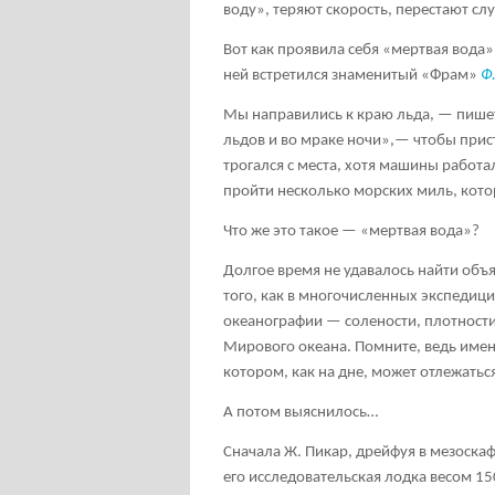
воду», теряют скорость, перестают сл
Вот как проявила себя «мертвая вода»
ней встретился знаменитый «Фрам»
Ф
Мы направились к краю льда, — пишет
льдов и во мраке ночи»,— чтобы прист
трогался с места, хотя машины работал
пройти несколько морских миль, кото
Что же это такое — «мертвая вода»?
Долгое время не удавалось найти объ
того, как в многочисленных экспедици
океанографии — солености, плотности
Мирового океана. Помните, ведь имен
котором, как на дне, может отлежатьс
А потом выяснилось…
Сначала Ж. Пикар, дрейфуя в мезоскаф
его исследовательская лодка весом 15