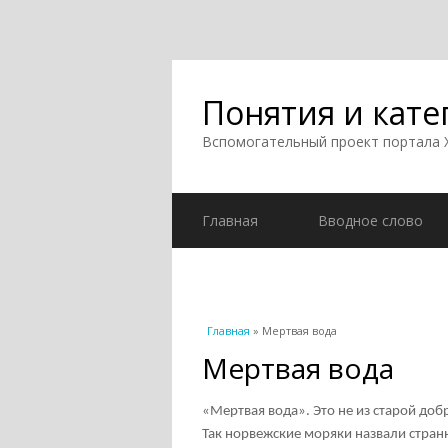
Понятия и кате
Вспомогательный проект портала
Главная
Вводное слово
Вы здесь
Главная
» Мертвая вода
Мертвая вода
«Мертвая вода». Это не из старой доб
Так норвежские моряки назвали стран