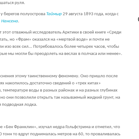
ушаться руля.
 у берегов полуострова
Таймыр
29 августа 1893 года, когда с
. Нансена
.
 этот отважный исследователь Арктики в своей книге «Среди
ать, но «Фрам» оказался на «мертвой воде» и почти не
и изо всех сил... Потребовалось более четырех часов, чтобы
рые мы могли бы преодолеть на веслах в полчаса или менее».
яснения этому таинственному феномену. Оно пришло после
ях накопилось достаточно сведений о «трех китах»
, температуре воды в разных районах и на разных глубинах
но они позволили открыть так называемый жидкий грунт, на
я подводная лодка.
е «Бен Франклин», изучал недра Гольфстрима и отметил, что
0 тонн то вдруг поднималась метров на 60, то проваливалась