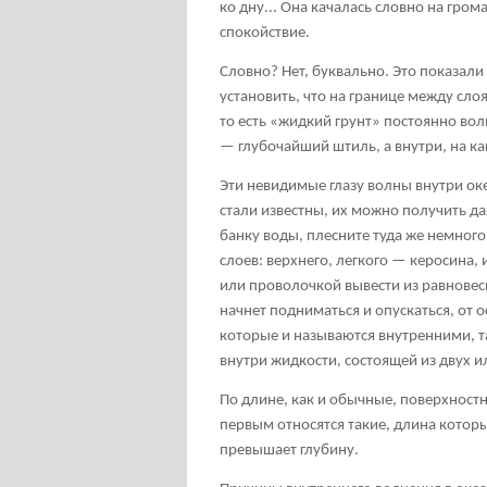
ко дну... Она качалась словно на гро
спокойствие.
Словно? Нет, буквально. Это показал
установить, что на границе между сл
то есть «жидкий грунт» постоянно вол
— глубочайший штиль, а внутри, на к
Эти невидимые глазу волны внутри оке
стали известны, их можно получить д
банку воды, плесните туда же немного 
слоев: верхнего, легкого — керосина,
или проволочкой вывести из равновес
начнет подниматься и опускаться, от 
которые и называются внутренними, та
внутри жидкости, состоящей из двух и
По длине, как и обычные, поверхност
первым относятся такие, длина котор
превышает глубину.