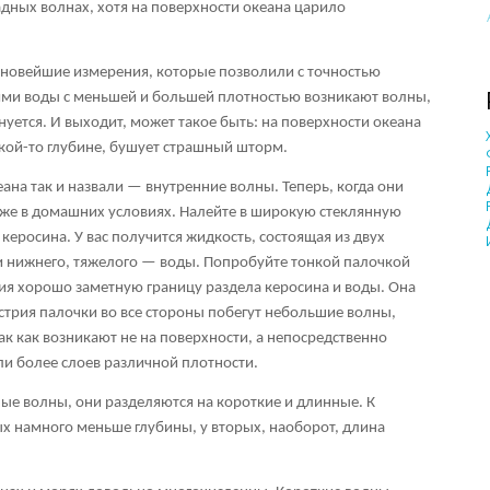
мадных волнах, хотя на поверхности океана царило
и новейшие измерения, которые позволили с точностью
оями воды с меньшей и большей плотностью возникают волны,
нуется. И выходит, может такое быть: на поверхности океана
акой-то глубине, бушует страшный шторм.
ана так и назвали — внутренние волны. Теперь, когда они
аже в домашних условиях. Налейте в широкую стеклянную
керосина. У вас получится жидкость, состоящая из двух
 и нижнего, тяжелого — воды. Попробуйте тонкой палочкой
ия хорошо заметную границу раздела керосина и воды. Она
острия палочки во все стороны побегут небольшие волны,
к как возникают не на поверхности, а непосредственно
ли более слоев различной плотности.
ные волны, они разделяются на короткие и длинные. К
ых намного меньше глубины, у вторых, наоборот, длина