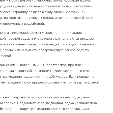
анах и морях довольно многочисленны. Короткие волны,
жущимся судном, и поверхностными волнами, и морскими
вновесия границу раздела между слоями с различной
 сил притяжения Луны и Солнца, изменения атмосферного
олговременных воздействий.
кже и в некоторых других местах при таянии льдов на
гкой пресной воды, ниже которого располагаются тяжелые
чти как в нашей банке. Вот такие два слоя и дают «мертвую
ее, словно «перегоняют» поверхностную легкую воду по
 места!
аться очень коварными. В Гибралтарском проливе,
 водами различной плотности сначала медленно в течение
м неожиданно падает почти на 100 метров. Если поведение
о ее передний склон придется обозначить почти вертикальной
ебя на поверхности моря, крайне опасна для подводных
ий пролив. Представьте себе, подводная лодка уравновесила
ой» воде — и вдруг неожиданно попала в «легкую». Она