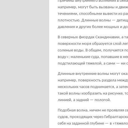
Причины внутреннего волнения в оке
например, могут быть вызваны и дви
течениями, способными вывести из ра
плотностью. Длинные волны — детища
давления и других более мощных и д
В северных фиордах Скандинавии, а та
поверхности моря образуется слой ле
соленые воды. В общем, получается по
воду»; маленькие суда, попавшие в н
подстилающей тяжелой, а сами — ни с
Длинные внутренние волны могут оказ
например, поверхность раздела между
нескольких часов поднимается, а зате
такой волны изобразить на рисунке, т
линией, а задний — пологой.
Подобная волна, ничем не проявляя с
судов, проходящих через Гибралтарск
себя на заданной глубине — в «тяжел