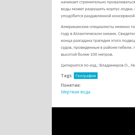
начинает стремительно проваливаться,
воды может разрушить корпус лодки, 
уподобится раздавленной консервной
Американские специалисты именно та
году в Атлантическом океане. Свидетел
конца разгадана трагедия этого подв
судов, проведенные в районе гибели,
высотой более 100 метров.
Цитируется по изд.: Владимиров О., Ник
Tags:
География
Понятие:
Мертвая вода