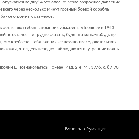
 опускаться ко дну! А это опасно: резко возросшее давление
и всего через несколько минут грозный боевой корабль
 банке огромных размеров.
к объясняют гибель атомной субмарины «Трешер» в 1963
ей не осталось, и трудно сказать, будет ли когда-нибудь до
одного крейсера. Наблюдения же научно-исследовательских
 показали, что здесь нередко наблюдаются внутренние волны
олин Е. Познакомьтесь – океан. Изд. 2-е. М., 1976, с. 89-90.
Понятия И Категории - Исторический Проект ХРОНОС
WEB-редактор
Вячеслав Румянцев