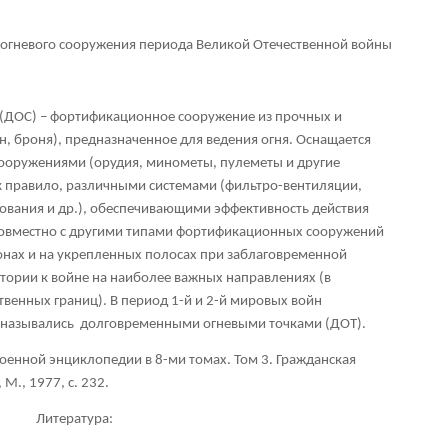
огневого сооружения периода Великой Отечественной войны
(ДОС) – фортификационное сооружение из прочных и
, броня), предназначенное для ведения огня. Оснащается
оружениями (орудия, минометы, пулеметы и другие
ак правило, различными системами (фильтро-вентиляции,
ования и др.), обеспечивающими эффективность действия
Совместно с другими типами фортификационных сооружений
нах и на укрепленных полосах при заблаговременной
тории к войне на наиболее важных направлениях (в
твенных границ). В период 1-й и 2-й мировых войн
 назывались долговременными огневыми точками (ДОТ).
енной энциклопедии в 8-ми томах. Том 3. Гражданская
 М., 1977, с. 232.
Литература: