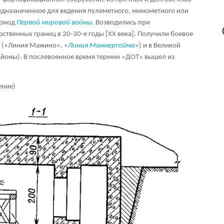
едназначенное для ведения пулеметного, минометного или
ериод
Первой мировой войны
. Возводились при
ственных границ в 20-30-е годы [XX века]. Получили боевое
 («Линия Мажино», «
Линия Маннергейма
») и в Великой
айоны). В послевоенное время термин «ДОТ» вышел из
ение)