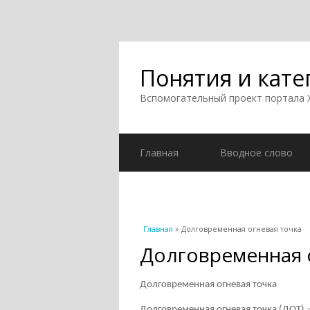
Понятия и кате
Вспомогательный проект портала
Главная
Вводное слово
Вы здесь
Главная
» Долговременная огневая точка
Долговременная 
Долговременная огневая точка
Долговременная огневая точка (ДОТ)