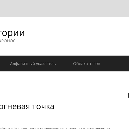
гории
 ХРОНОС
Алфавитный указатель
Облако тэгов
огневая точка
 – фортификационное сооружение из прочных и долговечных