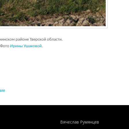
нинском районе Тверской области.
Фото
Ирины Ушаковой
.
ние
Понятия И Категории - Исторический Проект ХРОНОС
WEB-редактор
Вячеслав Румянцев