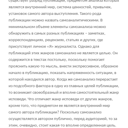
существует разряд публикаций, предметом анализа которых
является внутренний мир, система ценностей, привычек,
установок самого автора выступления. Такого рода
публикации можно назвать самоаналитическими. В
минимальном объеме элементы самоанализа можно
обнаружить в самых разных публикациях – заметках,
корреспонденциях, рецензиях, статьях и других, где
присутствует личное «Я» журналиста. Однако для
публикаций этих жанров самоанализ не является целью. Он
содержится в текстах постольку, поскольку помогает
прояснить какую-то мысль, внести экспрессивное, образное
начало в публикацию, показать напряженность ситуации, в
которой находился автор. Когда же самоанализ перерастает
из подсобного фактора в одну из главных целей публикации,
то возникает своеобразный и вполне самостоятельный жанр
исповеди. Что отличает жанр исповеди от других жанров,
кроме того, что предметом ее является внутренний мир
самого автора публикации? Поскольку самоанализ
осуществляется автором публично, перед аудиторией, то за
этим, очевидно, стоит какая-то вполне определенная цель.