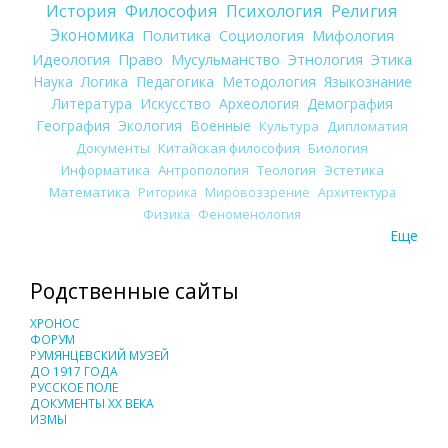
История
Философия
Психология
Религия
Экономика
Политика
Социология
Мифология
Идеология
Право
Мусульманство
Этнология
Этика
Наука
Логика
Педагогика
Методология
Языкознание
Литература
Искусство
Археология
Демография
География
Экология
Военные
Культура
Дипломатия
Документы
Китайская философия
Биология
Информатика
Антропология
Теология
Эстетика
Математика
Риторика
Мировоззрение
Архитектура
Физика
Феноменология
Еще
Родственные сайты
ХРОНОС
ФОРУМ
РУМЯНЦЕВСКИЙ МУЗЕЙ
ДО 1917 ГОДА
РУССКОЕ ПОЛЕ
ДОКУМЕНТЫ XX ВЕКА
ИЗМЫ