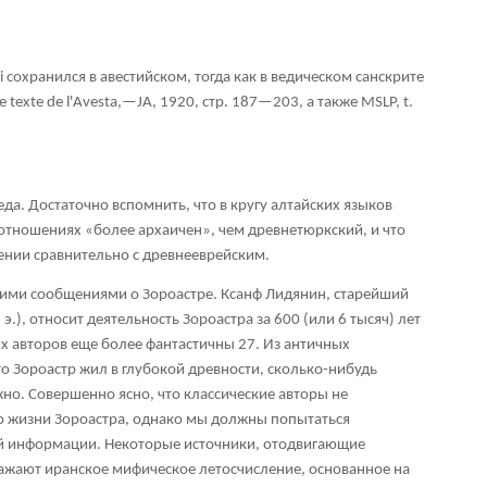
i сохранился в авестийском, тогда как в ведическом санскрите
le
texte
de
l'
Avesta,—
JA, 1920, стр. 187—203, а также
MSLP,
t.
веда. Достаточно вспомнить, что в кругу алтайских языков
отношениях «более архаичен», чем древнетюркский, и что
ении сравнительно с древнееврейским.
оими сообщениями о Зороастре. Ксанф Лидянин, старейший
 э.), относит деятельность Зороастра за 600 (или 6 тысяч) лет
ких авторов еще более фантастичны
27
. Из античных
о Зороастр жил в глубокой древности, сколько-нибудь
но. Совершенно ясно, что классические авторы не
 жизни Зороастра, однако мы должны попытаться
ой информации. Некоторые источники, отодвигающие
тражают иранское мифическое летосчисление, основанное на