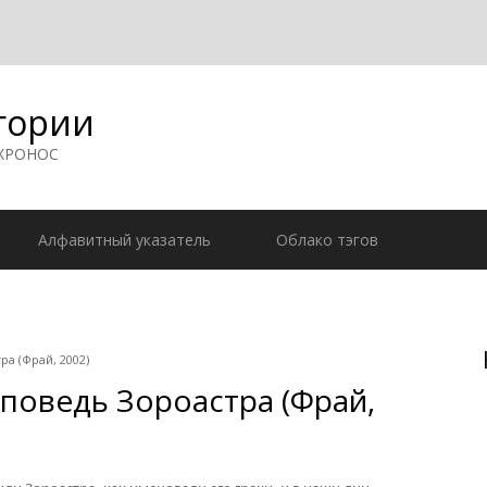
гории
 ХРОНОС
Алфавитный указатель
Облако тэгов
а (Фрай, 2002)
поведь Зороастра (Фрай,