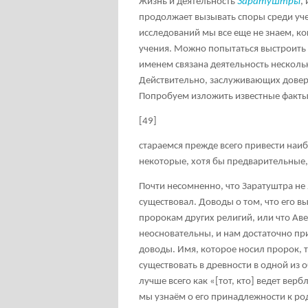
Жизнь и деятельность
Заратуштры
,
продолжает вызывать споры среди уче
исследований мы все еще не знаем, ког
учения. Можно попытаться выстроить в
именем связана деятельность нескольк
Действительно, заслуживающих довери
Попробуем изложить известные факты
[49]
стараемся прежде всего привести наиб
некоторые, хотя бы предварительные
Почти несомненно, что Заратуштра не 
существовал. Доводы о том, что его в
пророкам других религий, или что Ав
неосновательны, и нам достаточно пр
доводы. Имя, которое носил пророк, 
существовать в древности в одной из 
лучше всего как «[тот, кто] ведет вер
мы узнаём о его принадлежности к род