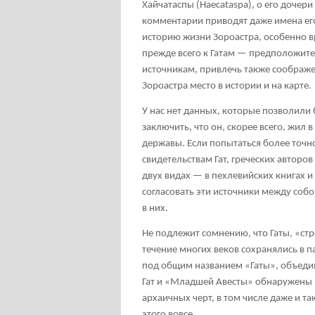
Хайчатаспы (Haecataspa), о его дочери
комментарии приводят даже имена его 
историю жизни Зороастра, особенно в
прежде всего к Гатам — предположите
источникам, привлечь также соображе
Зороастра место в истории и на карте.
У нас нет данных, которые позволили
заключить, что он, скорее всего, жи
державы. Если попытаться более точно
свидетельствам Гат, греческих авторо
двух видах — в пехлевийских книгах 
согласовать эти источники между соб
в них.
Не подлежит сомнению, что Гаты, «ст
течение многих веков сохранялись в 
под общим названием «Гаты», объедин
Гат и «Младшей Авесты» обнаружены 
архаичных черт, в том числе даже и т
этого вовсе