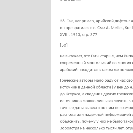
_________
26. Так, например, арийский дифтонг a
он превратился в е. См.: A. Mei
llеt, Sur 
XVIII. 1913, стр. 377.
[50]
не вытекает, что Гаты старше, чем Риг
современный монгольский во многих 
арабский находится в таком же полож
Греческие авторы мало радуют нас св
источник в данной области (V век до н.
до Ксеркса, а сведения других гречес
источников можно лишь заключить, чт
точные даты вывести по ним невозмож
располагали надежной информацией о
объяснить, почему у них не было так
Зороастра на несколько тысяч лет, о