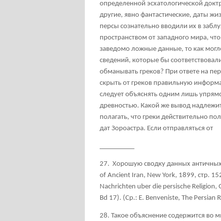
определенной эсхатологической докт
другие, явно фантастические, даты жиз
персы сознательно вводили их в забл
пространством от западного мира, чт
заведомо ложные данные, то как могл
сведений, которые бы соответствовал
обманывать греков? При ответе на пер
скрыть от греков правильную информац
следует объяснять одним лишь упрямс
древностью. Какой же вывод надлежит
полагать, что греки действительно п
дат Зороастра. Если отправляться от
__________
27. Хорошую
сводку
данных
античны
of Ancient Iran, New York, 1899, стр
. 1
Nachrichten uber die persische Religion,
Bd 17). (Ср
.: E. Benveniste, The Persian R
28. Такое
объяснение
содержится
во
м