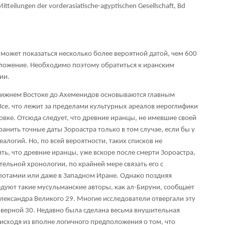
(Mitteilungen der vorderasiatische-agyptischen Gesellschaft, Bd
э. может показаться несколько более вероятной датой, чем 600
дположение. Необходимо поэтому обратиться к иранским
ии.
лижнем Востоке до Ахеменидов основываются главным
Все, что лежит за пределами культурных ареалов иероглифики
овке. Отсюда следует, что древние иранцы, не имевшие своей
анить точные даты Зороастра только в том случае, если бы у
алогий. Но, по всей вероятности, таких списков не
ь, что древние иранцы, уже вскоре после смерти Зороастра,
тельной хронологии, по крайней мере связать его с
отамии или даже в Западном Иране. Однако поздняя
едуют такие мусульманские авторы, как ал-Бируни, сообщает
Александра Великого
29
. Многие исследователи отвергали эту
товерной
30
. Недавно была сделана весьма внушительная
 исходя из вполне логичного предположения о том, что