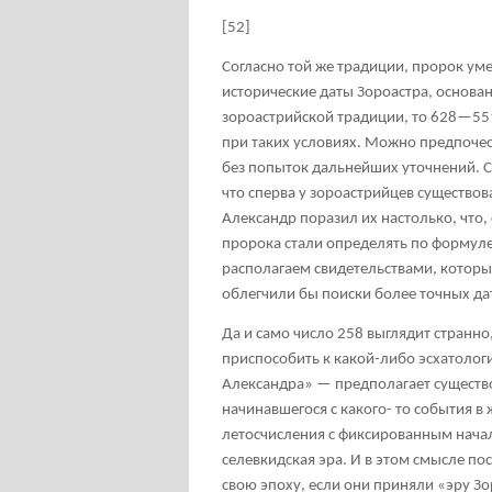
[52]
Согласно той же традиции, пророк умер
исторические даты Зороастра, основ
зороастрийской традиции, то 628—551
при таких условиях. Можно предпочес
без попыток дальнейших уточнений. С
что сперва у зороастрийцев существов
Александр поразил их настолько, что,
пророка стали определять по формуле 
располагаем свидетельствами, которы
облегчили бы поиски более точных да
Да и само число 258 выглядит странно
приспособить к какой-либо эсхатологи
Александра» — предполагает существо
начинавшегося с какого- то события в
летосчисления с фиксированным нача
селевкидская эра. И в этом смысле п
свою эпоху, если они приняли «эру З