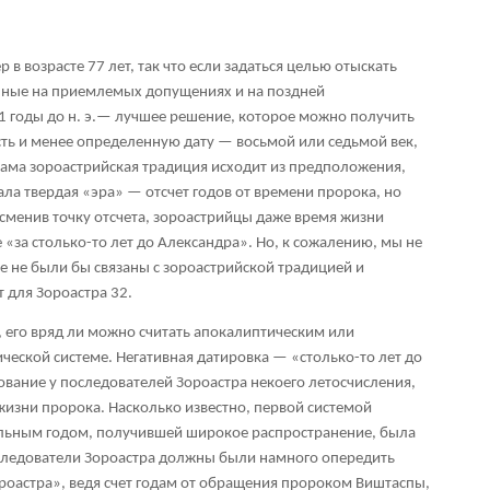
 в возрасте 77 лет, так что если задаться целью отыскать
анные на приемлемых допущениях и на поздней
 годы до н. э.— лучшее решение, которое можно получить
ть и менее определенную дату — восьмой или седьмой век,
ама зороастрийская традиция исходит из предположения,
ала твердая «эра» — отсчет годов от времени пророка, но
 сменив точку отсчета, зороастрийцы даже время жизни
«за столько-то лет до Александра». Но, к сожалению, мы не
е не были бы связаны с зороастрийской традицией и
т для Зороастра
32
.
, его вряд ли можно считать апокалиптическим или
ческой системе. Негативная датировка — «столько-то лет до
вание у последователей Зороастра некоего летосчисления,
 жизни пророка. Насколько известно, первой системой
льным годом, получившей широкое распространение, была
оследователи Зороастра должны были намного опередить
ороастра», ведя счет годам от обращения пророком Виштаспы,