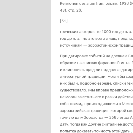
Religionen des alten Iran, Leipzig, 1938 
43), стр
. 28.
[51]
греческих авторов, то 1000 год до н. 
год до н. э., но это всего лишь, пре
источникам — зороастрийской традиц
При датировке событий на древнем Б
образом на списках фараонов Египта. 
и клинописи, вряд ли поддается датир
литературной традиции, могли бы сохр
них были, подобно евреям, списки гене
существовало. Мы вправе предположит
не могли вместить его в рамки действи
событиями,, происходившими в Месоп
зороастрийская традиция, которой сл
точную дату Зороастра — 258 лет до 
дату, тогда как другие считали ее дос
попытка доказать точность этой даты,