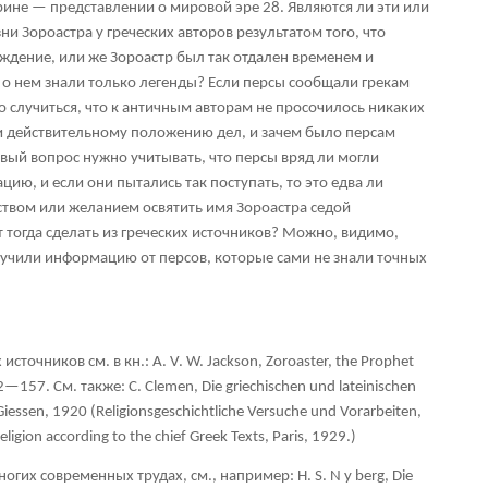
рине — представлении о мировой эре
28
. Являются ли эти или
ни Зороастра у греческих авторов результатом того, что
уждение, или же Зороастр был так отдален временем и
о о нем знали только легенды? Если персы сообщали грекам
о случиться, что к античным авторам не просочилось никаких
и действительному положению дел, и зачем было персам
вый вопрос нужно учитывать, что персы вряд ли могли
ию, и если они пытались так поступать, то это едва ли
твом или желанием освятить имя Зороастра седой
 тогда сделать из греческих источников? Можно, видимо,
олучили информацию от персов, которые сами не знали точных
х
источников
см
. в
кн
.: А
. V. W. Jackson, Zoroaster, the Prophet
52—157. См
. также
: С
. Clemen, Die griechischen und lateinischen
 Giessen, 1920 (Religionsgeschichtliche Versuche und Vorarbeiten,
eligion according to the chief Greek Texts, Paris, 1929.)
ногих
современных
трудах
, см
., например
: Н
. S. N у
berg, Die