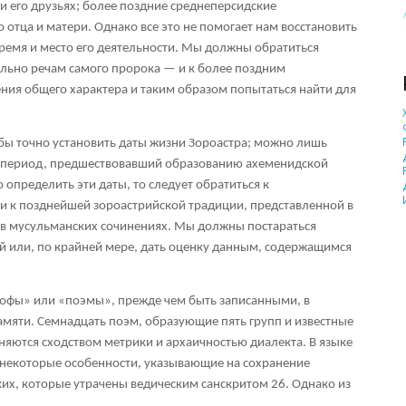
 и его друзьях; более поздние среднеперсидские
отца и матери. Однако все это не помогает нам восстановить
ремя и место его деятельности. Мы должны обратиться
льно речам самого пророка — и к более поздним
ния общего характера и таким образом попытаться найти для
 бы точно установить даты жизни Зороастра; можно лишь
л в период, предшествовавший образованию ахеменидской
 определить эти даты, то следует обратиться к
в и к позднейшей зороастрийской традиции, представленной в
и в мусульманских сочинениях. Мы должны постараться
ой или, по крайней мере, дать оценку данным, содержащимся
рофы» или «поэмы», прежде чем быть записанными, в
памяти. Семнадцать поэм, образующие пять групп и известные
яются сходством метрики и архаичностью диалекта. В языке
некоторые особенности, указывающие на сохранение
аких, которые утрачены ведическим санскритом
26
. Однако из