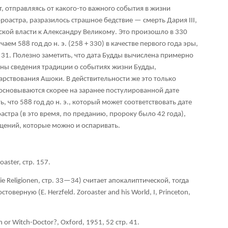
т, отправляясь от какого-то важного события в жизни
роастра, разразилось страшное бедствие — смерть Дария III,
ской власти к Александру Великому. Это произошло в 330
чаем 588 год до н. э. (258 + 330) в качестве первого года эры,
а
31
. Полезно заметить, что дата Будды вычислена примерно
ны сведения традиции о событиях жизни Будды,
арствования Ашоки. В действительности же это только
основываются скорее на заранее постулированной дате
ь, что 588 год до н. э., который может соответствовать дате
стра (в это время, по преданию, пророку было 42 года),
щений, которые можно и оспаривать.
roaster, стр. 157.
 Die Religionen, стр. 33—34) считает апокалиптической, тогда
достоверную
(Е
. Herzfeld. Zoroaster and his World, I, Princeton,
cian or Witch-Doctor?, Oxford, 1951, 52 стр
. 41.