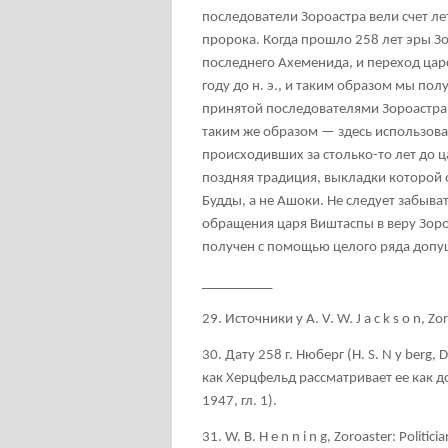
последователи Зороастра вели счет ле
пророка. Когда прошло 258 лет эры Зо
последнего Ахеменида, и переход цар
году до н. э., и таким образом мы полу
принятой последователями Зороастр
таким же образом — здесь использова
происходивших за столько-то лет до ц
поздняя традиция, выкладки которой 
Будды, а не Ашоки. Не следует забыват
обращения царя Виштаспы в веру Зороа
получен с помощью целого ряда допу
__________
29. Источники у А. V. W. J а с k s о n, Zo
30. Дату 258 г. Нюберг (Н. S. N у berg,
как Херцфельд рассматривает ее как 
1947, гл
. 1).
31. W. В
. H e n n i n g, Zoroaster: Politi