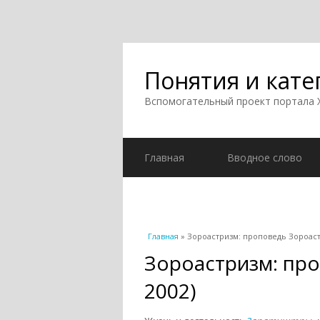
Понятия и кате
Вспомогательный проект портала
Главная
Вводное слово
Вы здесь
Главная
» Зороастризм: проповедь Зороастр
Зороастризм: про
2002)