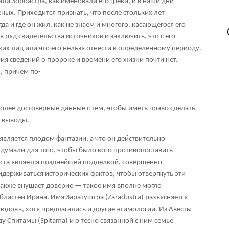
 или Зороастра, как именовали его греки, и в наши дни
ных. Приходится признать, что после стольких лет
да и где он жил, как не знаем и многого, касающегося его
 ряд свидетельства источников и заключить, что с его
их лиц или что его нельзя отнести к определенному периоду.
я сведений о пророке и времени его жизни почти нет.
, причем по-
олее достоверные данные с тем, чтобы иметь право сделать
, выводы.
является плодом фантазии, а что он действительно
ыдумали для того, чтобы было кого противопоставить
еста является позднейшей подделкой, совершенно
идерживаться исторических фактов, чтобы отвергнуть эти
также внушает доверие — такое имя вполне могло
областей Ирана. Имя Заратуштра (Zaradustra) разъясняется
блюдов», хотя предлагались и другие этимологии. Из Авесты
у Спитамы (Spitama) и о тесно связанной с ним семье