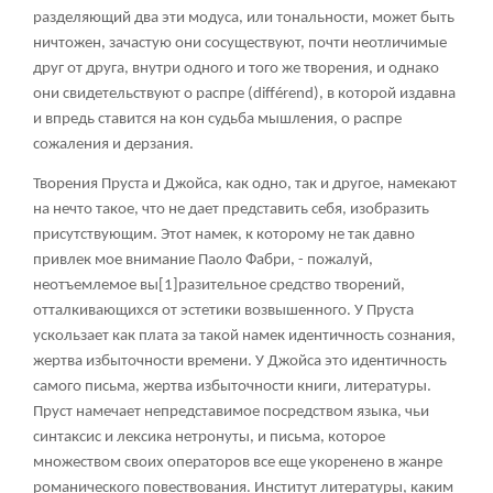
разделяющий два эти модуса, или тональности, может быть
ничтожен, зачастую они сосуществуют, почти неотличимые
друг от друга, внутри одного и того же творения, и однако
они свидетельствуют о распре (différend), в которой издавна
и впредь ставится на кон судьба мышления, о распре
сожаления и дерзания.
Творения Пруста и Джойса, как одно, так и другое, намекают
на нечто такое, что не дает представить себя, изобразить
присутствующим. Этот намек, к которому не так давно
привлек мое внимание Паоло Фабри, - пожалуй,
неотъемлемое вы
[1]
разительное средство творений,
отталкивающихся от эстетики возвышенного. У Пруста
ускользает как плата за такой намек идентичность сознания,
жертва избыточности времени. У Джойса это идентичность
самого письма, жертва избыточности книги, литературы.
Пруст намечает непредставимое посредством языка, чьи
синтаксис и лексика нетронуты, и письма, которое
множеством своих операторов все еще укоренено в жанре
романического повествования. Институт литературы, каким