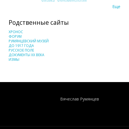
Физика
Феноменология
Еще
Родственные сайты
ХРОНОС
ФОРУМ
РУМЯНЦЕВСКИЙ МУЗЕЙ
ДО 1917 ГОДА
РУССКОЕ ПОЛЕ
ДОКУМЕНТЫ XX ВЕКА
ИЗМЫ
Понятия И Категории - Исторический Проект ХРОНОС
WEB-редактор
Вячеслав Румянцев