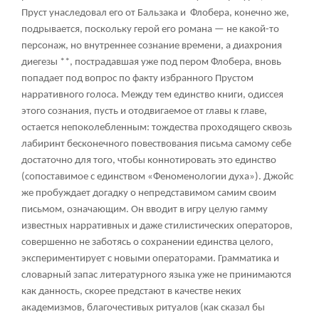
Пруст унаследовал его от Бальзака и Флобера, конечно же,
подрывается, поскольку герой его романа — не какой-то
персонаж, но внутреннее сознание времени, а диахрония
диегезы **, пострадавшая уже под пером Флобера, вновь
попадает под вопрос по факту избранного Прустом
нарративного голоса. Между тем единство книги, одиссея
этого сознания, пусть и отодвигаемое от главы к главе,
остается непоколебленным: тождества проходящего сквозь
лабиринт бесконечного повествования письма самому себе
достаточно для того, чтобы коннотировать это единство
(сопоставимое с единством «Феноменологии духа»). Джойс
же пробуждает догадку о непредставимом самим своим
письмом, означающим. Он вводит в игру целую гамму
известных нарративных и даже стилистических операторов,
совершенно не заботясь о сохранении единства целого,
экспериментирует с новыми операторами. Грамматика и
словарный запас литературного языка уже не принимаются
как данность, скорее предстают в качестве неких
академизмов, благочестивых ритуалов (как сказал бы