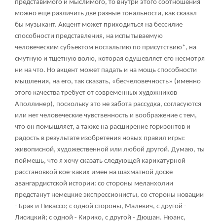
представимого и мыслимого, то внутри этого соотношения
можно еще различить две разные тональности, как сказал
бы музыкант. Акцент может приходиться на бессилие
способности представления, на испытываемую
человеческим субъектом ностальгию по присутствию*, на
смутную и тщетную волю, которая одушевляет его несмотря
ни на что. Но акцент может падать и на мощь способности
мышления, на его, так сказать, «бесчеловечность» (именно
этого качества требует от современных художников
Аполлинер), поскольку это не забота рассудка, согласуются
или нет человеческие чувственность и воображение с тем,
что он помышляет, а также на расширение горизонтов и
радость в результате изобретения новых правил игры:
живописной, художественной или любой другой. Думаю, ты
поймешь, что я хочу сказать следующей карикатурной
расстановкой кое-каких имен на шахматной доске
авангардистской истории: со стороны меланхолии
предстанут немецкие экспрессионисты, со стороны новации
- Брак и Пикассо; с одной стороны, Малевич, с другой -
Лисицкий; с одной - Кирико, с другой - Дюшан. Нюанс,