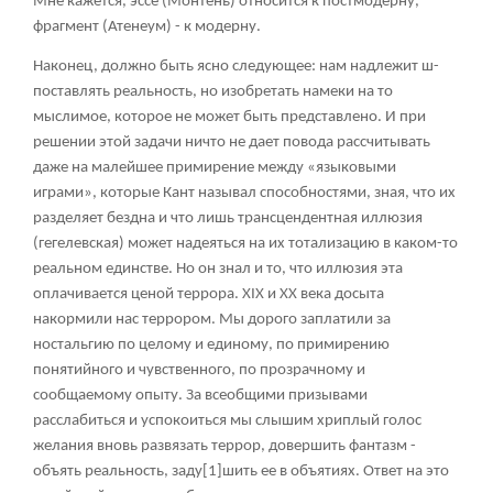
Мне кажется, эссе (Монтень) относится к постмодерну,
фрагмент (Атенеум) - к модерну.
Наконец, должно быть ясно следующее: нам надлежит ш-
поставлять реальность, но изобретать намеки на то
мыслимое, которое не может быть представлено. И при
решении этой задачи ничто не дает повода рассчитывать
даже на малейшее примирение между «языковыми
играми», которые Кант называл способностями, зная, что их
разделяет бездна и что лишь трансцендентная иллюзия
(гегелевская) может надеяться на их тотализацию в каком-то
реальном единстве. Но он знал и то, что иллюзия эта
оплачивается ценой террора. XIX и XX века досыта
накормили нас террором. Мы дорого заплатили за
ностальгию по целому и единому, по примирению
понятийного и чувственного, по прозрачному и
сообщаемому опыту. За всеобщими призывами
расслабиться и успокоиться мы слышим хриплый голос
желания вновь развязать террор, довершить фантазм -
объять реальность, заду
[1]
шить ее в объятиях. Ответ на это