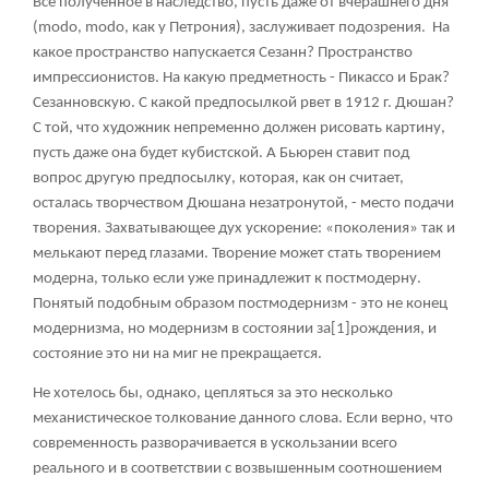
Все полученное в наследство, пусть даже от вчерашнего дня
(modo, modo, как у Петрония), заслуживает подозрения. На
какое пространство напускается Сезанн? Пространство
импрессионистов. На какую предметность - Пикассо и Брак?
Сезанновскую. С какой предпосылкой рвет в 1912 г. Дюшан?
С той, что художник непременно должен рисовать картину,
пусть даже она будет кубистской. А Бьюрен ставит под
вопрос другую предпосылку, которая, как он считает,
осталась творчеством Дюшана незатронутой, - место подачи
творения. Захватывающее дух ускорение: «поколения» так и
мелькают перед глазами. Творение может стать творением
модерна, только если уже принадлежит к постмодерну.
Понятый подобным образом постмодернизм - это не конец
модернизма, но модернизм в состоянии за
[1]
рождения, и
состояние это ни на миг не прекращается.
Не хотелось бы, однако, цепляться за это несколько
механистическое толкование данного слова. Если верно, что
современность разворачивается в ускользании всего
реального и в соответствии с возвышенным соотношением