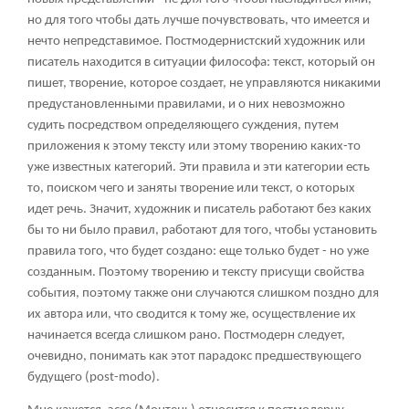
но для того чтобы дать лучше почувствовать, что имеется и
нечто непредставимое. Постмодернистский художник или
писатель находится в ситуации философа: текст, который он
пишет, творение, которое создает, не управляются никакими
предустановленными правилами, и о них невозможно
судить посредством определяющего суждения, путем
приложения к этому тексту или этому творению каких-то
уже известных категорий. Эти правила и эти категории есть
то, поиском чего и заняты творение или текст, о которых
идет речь. Значит, художник и писатель работают без каких
бы то ни было правил, работают для того, чтобы установить
правила того, что будет создано: еще только будет - но уже
созданным. Поэтому творению и тексту присущи свойства
события, поэтому также они случаются слишком поздно для
их автора или, что сводится к тому же, осуществление их
начинается всегда слишком рано. Постмодерн следует,
очевидно, понимать как этот парадокс предшествующего
будущего (post-modo).