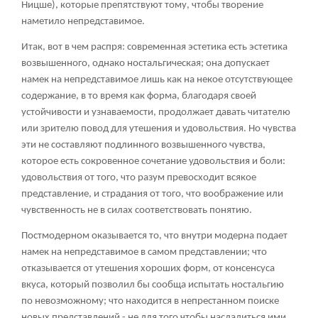
Ницше), которые препятствуют тому, чтобы творение
наметило непредставимое.
Итак, вот в чем распря: современная эстетика есть эстетика
возвышенного, однако ностальгическая; она допускает
намек на непредставимое лишь как на некое отсутствующее
содержание, в то время как форма, благодаря своей
устойчивости и узнаваемости, продолжает давать читателю
или зрителю повод для утешения и удовольствия. Но чувства
эти не составляют подлинного возвышенного чувства,
которое есть сокровенное сочетание удовольствия и боли:
удовольствия от того, что разум превосходит всякое
представление, и страдания от того, что воображение или
чувственность не в силах соответствовать понятию.
Постмодерном оказывается то, что внутри модерна подает
намек на непредставимое в самом представлении; что
отказывается от утешения хороших форм, от консенсуса
вкуса, который позволил бы сообща испытать ностальгию
по невозможному; что находится в непрестанном поиске
новых представлений - не для того чтобы насладиться ими,