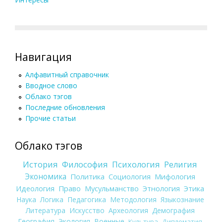
Навигация
Алфавитный справочник
Вводное слово
Облако тэгов
Последние обновления
Прочие статьи
Облако тэгов
История
Философия
Психология
Религия
Экономика
Политика
Социология
Мифология
Идеология
Право
Мусульманство
Этнология
Этика
Наука
Логика
Педагогика
Методология
Языкознание
Литература
Искусство
Археология
Демография
География
Экология
Военные
Культура
Дипломатия