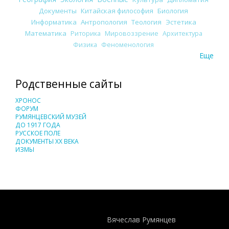
Документы
Китайская философия
Биология
Информатика
Антропология
Теология
Эстетика
Математика
Риторика
Мировоззрение
Архитектура
Физика
Феноменология
Еще
Родственные сайты
ХРОНОС
ФОРУМ
РУМЯНЦЕВСКИЙ МУЗЕЙ
ДО 1917 ГОДА
РУССКОЕ ПОЛЕ
ДОКУМЕНТЫ XX ВЕКА
ИЗМЫ
Понятия И Категории - Исторический Проект ХРОНОС
WEB-редактор
Вячеслав Румянцев