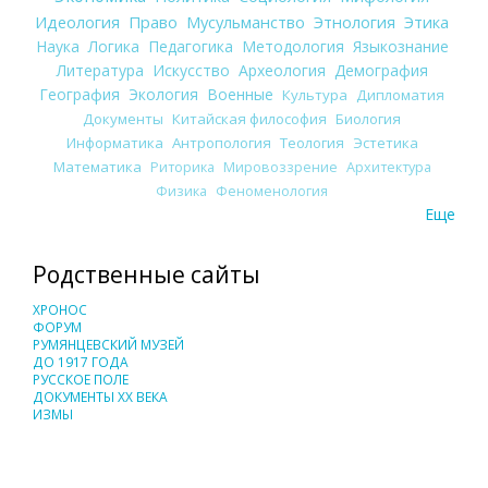
Идеология
Право
Мусульманство
Этнология
Этика
Наука
Логика
Педагогика
Методология
Языкознание
Литература
Искусство
Археология
Демография
География
Экология
Военные
Культура
Дипломатия
Документы
Китайская философия
Биология
Информатика
Антропология
Теология
Эстетика
Математика
Риторика
Мировоззрение
Архитектура
Физика
Феноменология
Еще
Родственные сайты
ХРОНОС
ФОРУМ
РУМЯНЦЕВСКИЙ МУЗЕЙ
ДО 1917 ГОДА
РУССКОЕ ПОЛЕ
ДОКУМЕНТЫ XX ВЕКА
ИЗМЫ