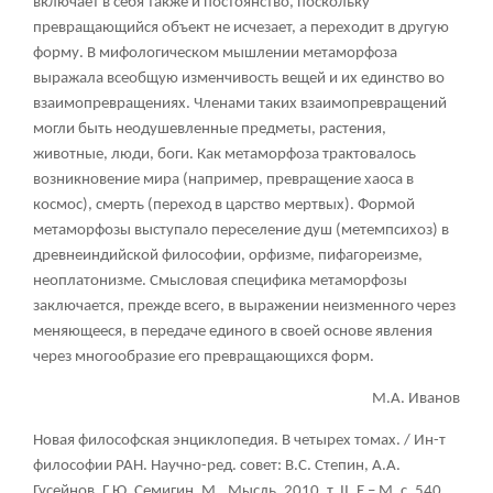
включает в себя также и постоянство, поскольку
превращающийся объект не исчезает, а переходит в другую
форму. В мифологическом мышлении метаморфоза
выражала всеобщую изменчивость вещей и их единство во
взаимопревращениях. Членами таких взаимопревращений
могли быть неодушевленные предметы, растения,
животные, люди, боги. Как метаморфоза трактовалось
возникновение мира (например, превращение хаоса в
космос), смерть (переход в царство мертвых). Формой
метаморфозы выступало переселение душ (метемпсихоз) в
древнеиндийской философии, орфизме, пифагореизме,
неоплатонизме. Смысловая специфика метаморфозы
заключается, прежде всего, в выражении неизменного через
меняющееся, в передаче единого в своей основе явления
через многообразие его превращающихся форм.
М.А. Иванов
Новая философская энциклопедия. В четырех томах. / Ин-т
философии РАН. Научно-ред. совет: В.С. Степин, А.А.
Гусейнов, Г.Ю. Семигин. М., Мысль, 2010, т.
II, Е – М, с. 540.