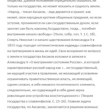
общества. Данное положение отрицательно сказалось не
только на государстве, но может исказить и сущность земли.
«Народ, - писал Аксаков, - еще держится и хранит, как
может, свои народные кроткие общинные предания, но если
уступив, проникнется он сам государственным духом, если
захочет сам быть наконец Государством, тогда... погибнет
внутреннее начало свободы» (Полн. собр. соч. Т. 1 С. 58).
Смерть Николая I и начало царствования Александра II в
1855 году породит оптимистические надежды славянофилов
на претворение в жизнь их идей. Свои воззрения по вопросу
о земли и государства Аксаков изложил в записке к
Александру II «О внутреннем состоянии России», в которой
характеризовал русский народ как «.. не государственный,
не ищущий участия в правлении, не желающий условиями
ограничивать правительственную власть, не имеющий,
одним словом, в себе никакого политического элемента,
следовательно, не содержащий в себе даже зерна
революции или устройства конституционного» (Теория
государства у славянофилов. С. 25-26). Главная задача
государства, по Аксакову, заключается в решении военных