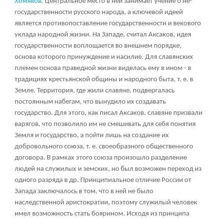
Хомяков
. Центральное место в ней занимает учение о не-
государственности русского народа, а ключевой идеей
является противопоставление государственности и векового
уклада народной жизни. На Западе, считал Аксаков, идея
государственности воплощается во внешнем порядке,
основа которого принуждение и насилие. Для славянских
племен основа праведной жизни виделась ему в ином - в
традициях крестьянской общины и народного быта, т. е. в
Земле. Территория, где жили славяне, подвергалась
постоянным набегам, что вынудило их создавать
государство. Для этого, как писал Аксаков, славяне призвали
варягов, что позволило им не смешивать для себя понятия
Земля и государство, а пойти лишь на создание их
добровольного союза, т. е. своеобразного общественного
договора. В рамках этого союза произошло разделение
людей на служилых и земских, но был возможен переход из
одного разряда в др. Принципиальное отличие России от
Запада заключалось в том, что в ней не было
наследственной аристократии, поэтому служилый человек
имел возможность стать боярином. Исходя из принципа