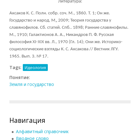
Литература:
Аксаков К. С. Полн. собр. соч. М., 1860. Т. 1; Он же.
Государство и народ. М„ 2009; Теория государства у
славянофилов. Сб. статей. Спб.. 1898; Ранние славянофилы.
М., 1910; Галактионов А. А., Никандров П. Ф. Русская
философия XI-XIX вв. Л., 1970 (Гл. 14); Они же. Историко-
социологические взгляды К. С. Аксакова // Вестник ЛГУ.
1965. Вып. 3. № 17.
Tags:
Идеология
Понятие:
Земля и государство
Навигация
Алфавитный справочник
Вводное слово