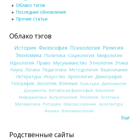
Облако тэгов
Последние обновления
Прочие статьи
Облако тэгов
История
Философия
Психология
Религия
Экономика
Политика
Социология
Мифология
Идеология
Право
Мусульманство
Этнология
Этика
Наука
Логика
Педагогика
Методология
Языкознание
Литература
Искусство
Археология
Демография
География
Экология
Военные
Культура
Дипломатия
Документы
Китайская философия
Биология
Информатика
Антропология
Теология
Эстетика
Математика
Риторика
Мировоззрение
Архитектура
Физика
Феноменология
Еще
Родственные сайты