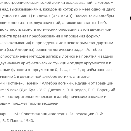
е) построение классической логики высказываний, в котором
 над высказываниями, каждое из которых имеет одно из двух
ащенно «и» или 1) и «ложь» («л» или 0). Элементами алгебры
е одно из этих двух значений, а также константы 1 и 0.
вокупность свойств логических операций в этой двузначной
 свойств правила преобразования и упрощения формул
ак высказывания) и приведения их к некоторым стандартным
и (см. Алгоритм) решения логических задач. Алгебра
спространение методов алгебры логики на понятия и задачи
двузначных арифметических функций от двух аргументов в n-
ные функции от аргументов 0, 1, ..., n — 1, причём часть из
чению 1 в двузначной алгебре логики, считается
ми «истине». Термин «Алгебра логики», идущий от традиций
 19 века (Дж. Буль, У. С. Джевонс, Э. Шредер, П. С. Порецкий
угом, расширительном смысле к алгебраическим задачам и
яющим предмет теории моделей.
ь. — М.: Советская энциклопедия. Гл. редакция: Л. Ф.
 В. Г. Панов. 1983.