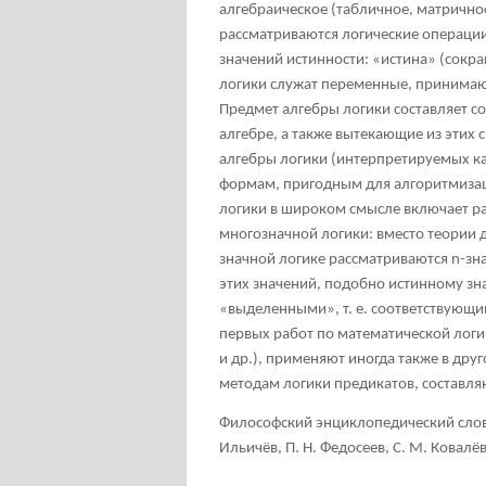
алгебраическое (табличное, матрично
рассматриваются логические операции
значений истинности: «истина» (сокр
логики служат переменные, принимающи
Предмет алгебры логики составляет со
алгебре, а также вытекающие из этих
алгебры логики (интерпретируемых к
формам, пригодным для алгоритмизаци
логики в широком смысле включает ра
многозначной логики: вместо теории 
значной логике рассматриваются n-знач
этих значений, подобно истинному зна
«выделенными», т. е. соответствующи
первых работ по математической логике
и др.), применяют иногда также в др
методам логики предикатов, составл
Философский энциклопедический словар
Ильичёв, П. Н. Федосеев, С. М. Ковалёв,