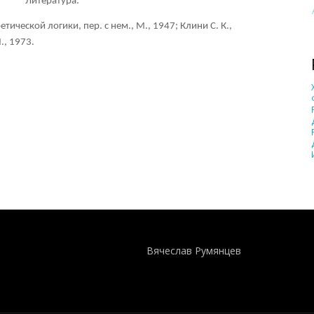
Литература:
тической логики, пер. с нем., М., 1947; Клини С. К.,
., 1973.
Понятия И Категории - Исторический Проект ХРОНОС
WEB-редактор
Вячеслав Румянцев