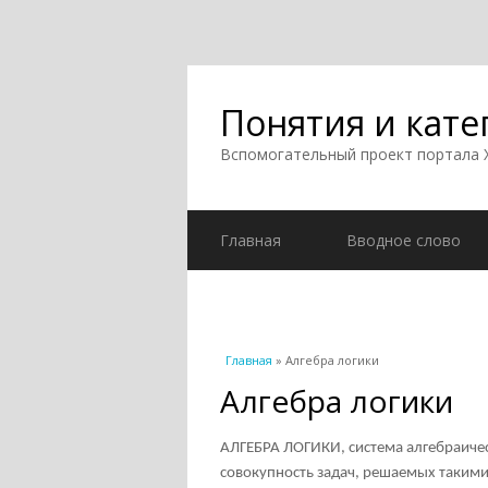
Понятия и кате
Вспомогательный проект портала
Главная
Вводное слово
Вы здесь
Главная
» Алгебра логики
Алгебра логики
АЛГЕБРА ЛОГИКИ, система алгебраичес
совокупность задач, решаемых такими