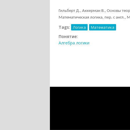
Гильберт Д., Аккерман В., Основы теоре
Математическая логика, пер. с англ., М
Tags:
Логика
Математика
Понятие:
Алгебра логики