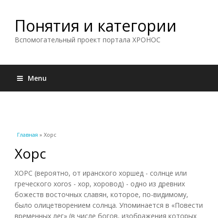
Понятия и категории
Вспомогательный проект портала ХРОНОС
Menu
Вы здесь
Главная
» Хорс
Хорс
ХОРС (вероятно, от иранского хоршед - солнце или
греческого xoros - хор, хоровод) - одно из древних
божеств восточных славян, которое, по-видимому,
было олицетворением солнца. Упоминается в «Повести
временных лег» (в числе богов, изображения которых