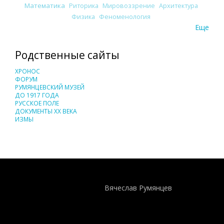
Математика
Риторика
Мировоззрение
Архитектура
Физика
Феноменология
Еще
Родственные сайты
ХРОНОС
ФОРУМ
РУМЯНЦЕВСКИЙ МУЗЕЙ
ДО 1917 ГОДА
РУССКОЕ ПОЛЕ
ДОКУМЕНТЫ XX ВЕКА
ИЗМЫ
Понятия И Категории - Исторический Проект ХРОНОС
WEB-редактор
Вячеслав Румянцев