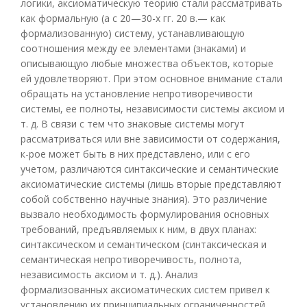
логики, аксиоматическую теорию стали рассматривать
как формальную (а с 20—30-х гг. 20 в.— как
формализованную) систему, устанавливающую
соотношения между ее элементами (знаками) и
описывающую любые множества объектов, которые
ей удовлетворяют. При этом основное внимание стали
обращать на установление непротиворечивости
системы, ее полноты, независимости системы аксиом и
т. д. В связи с тем что знаковые системы могут
рассматриваться или вне зависимости от содержания,
к-рое может быть в них представлено, или с его
учетом, различаются синтаксические и семантические
аксиоматические системы (лишь вторые представляют
собой собственно научные знания). Это различение
вызвало необходимость формулирования основных
требований, предъявляемых к ним, в двух планах:
синтаксическом и семантическом (синтаксическая и
семантическая непротиворечивость, полнота,
независимость аксиом и т. д.). Анализ
формализованных аксиоматических систем привел к
установлению их принципиальных ограниченностей,