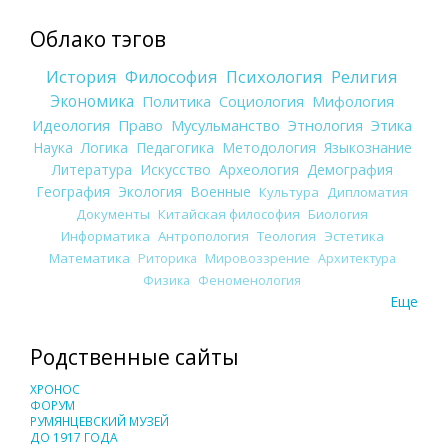
Облако тэгов
История
Философия
Психология
Религия
Экономика
Политика
Социология
Мифология
Идеология
Право
Мусульманство
Этнология
Этика
Наука
Логика
Педагогика
Методология
Языкознание
Литература
Искусство
Археология
Демография
География
Экология
Военные
Культура
Дипломатия
Документы
Китайская философия
Биология
Информатика
Антропология
Теология
Эстетика
Математика
Риторика
Мировоззрение
Архитектура
Физика
Феноменология
Еще
Родственные сайты
ХРОНОС
ФОРУМ
РУМЯНЦЕВСКИЙ МУЗЕЙ
ДО 1917 ГОДА