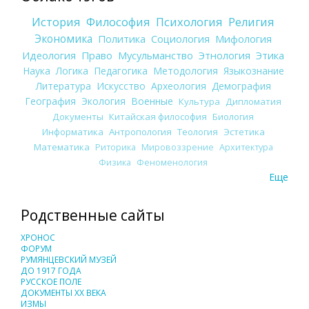
История
Философия
Психология
Религия
Экономика
Политика
Социология
Мифология
Идеология
Право
Мусульманство
Этнология
Этика
Наука
Логика
Педагогика
Методология
Языкознание
Литература
Искусство
Археология
Демография
География
Экология
Военные
Культура
Дипломатия
Документы
Китайская философия
Биология
Информатика
Антропология
Теология
Эстетика
Математика
Риторика
Мировоззрение
Архитектура
Физика
Феноменология
Еще
Родственные сайты
ХРОНОС
ФОРУМ
РУМЯНЦЕВСКИЙ МУЗЕЙ
ДО 1917 ГОДА
РУССКОЕ ПОЛЕ
ДОКУМЕНТЫ XX ВЕКА
ИЗМЫ