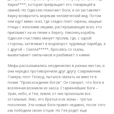
Кирки****, которая превращает его товарищей в
свиней. Но Одиссею помогают боги, и он заставляет
Кирку возвратить морякам человеческий вид. Потом
они едут мимо скал, где сладко поют сирены, хищные
птицы с женскими лицами, растерзывающие всех, кто
приплывет на их пение к берегу. Наконец корабль
Одиссея счастливо минует пролив, где, с одной
стороны, затягивает в водоворот чудовище Харибда, а
с другой – Скилла*****, бросаясь со скалы,
выхватывает смельчаков и разбивает о камни.
Мифы рассказывались неодинаково в разных местах, и
они нередко противоречили друг другу. Современник
Гомера, поэт Гесиод, пытался связать их вместе в
поэме "Происхождение богов". Он говорит, что боги и
вселенная возникли из хаоса. Стариннейшие боги –
Уран, небо, и Гея, земля; от них произошли все
остальные; Зевс, его братья и их жены – третье
поколение. Эти новые боги правят недавно, после того
как победили своих отцов. Но Гея родит еще