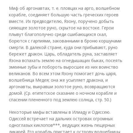
Миф об аргонавтах, т. е. пловцах на арго, волшебном
корабле, соединяет большую часть греческих героев
вместе. Их предводителю, Язону, поручено добыть
сияющее золотое руно, скрытое на востоке. Герои
плывут благополучно среди сшибающихся скал,
борются с гарпиями, закованными в броню коршунами
смерти. В далекой стране, куда они прибывают, руно
бережет дракон. Царь, обладатель руна, заставляет
Язона вспахать землю на огнедышащих быках, посеять
змеиные зубы и побороть выросшее из них воинство
великанов. Во всем этом Язону помогает дочь царя,
волшебница Медея; она же усыпляет дракона, и
аргонавты, выкравши золотое руно, возвращаются
домой. (Ср. египетское сказание о ночном корабле и
спасении плененного под землею солнца, стр. 50.)
Некоторые мифы вставлены в Илиаду и Одиссею.
Одиссей встречает на дальних островах огромных
одноглазых киклопов***, ведущих жизнь пещерных
дикарей. Его корабль пристает к острову волшебницы