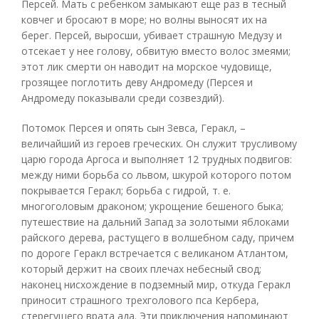
Персей. Мать с ребенком замыкают еще раз в тесный
ковчег и бросают в море; но волны выносят их на
берег. Персей, выросши, убивает страшную Медузу и
отсекает у нее голову, обвитую вместо волос змеями;
этот лик смерти он наводит на морское чудовище,
грозящее поглотить деву Андромеду (Персея и
Андромеду показывали среди созвездий).
Потомок Персея и опять сын Зевса, Геракл, –
величайший из героев греческих. Он служит трусливому
царю города Аргоса и выполняет 12 трудных подвигов:
между ними борьба со львом, шкурой которого потом
покрывается Геракл; борьба с гидрой, т. е.
многоголовым драконом; укрощение бешеного быка;
путешествие на дальний Запад за золотыми яблоками
райского дерева, растущего в волшебном саду, причем
по дороге Геракл встречается с великаном Атлантом,
который держит на своих плечах небесный свод;
наконец нисхождение в подземный мир, откуда Геракл
приносит страшного трехголового пса Кербера,
стерегущего врата ада. Эти приключения напоминают