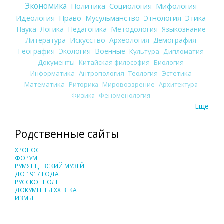
Экономика
Политика
Социология
Мифология
Идеология
Право
Мусульманство
Этнология
Этика
Наука
Логика
Педагогика
Методология
Языкознание
Литература
Искусство
Археология
Демография
География
Экология
Военные
Культура
Дипломатия
Документы
Китайская философия
Биология
Информатика
Антропология
Теология
Эстетика
Математика
Риторика
Мировоззрение
Архитектура
Физика
Феноменология
Еще
Родственные сайты
ХРОНОС
ФОРУМ
РУМЯНЦЕВСКИЙ МУЗЕЙ
ДО 1917 ГОДА
РУССКОЕ ПОЛЕ
ДОКУМЕНТЫ XX ВЕКА
ИЗМЫ