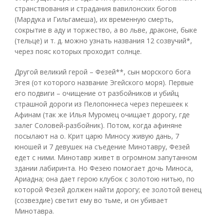
странствования и страдания вавилонских богов
(Мардука и Гильгамеша), их временную смерть,
сокрытие в аду и торжество, а во льве, драконе, быке
(тельце) и т. д. можно узнать названия 12 созвучий*,
через пояс которых проходит солнце.
Другой великий герой – Фезей**, сын морского бога
Эгея (от которого название Эгейского моря). Первые
его подвиги – очищение от разбойников и убийц
страшной дороги из Пелопоннеса через перешеек к
Афинам (так же Илья Муромец очищает дорогу, где
залег Соловей-разбойник). Потом, когда афиняне
посылают на о. Крит царю Миносу живую дань, 7
юношей и 7 девушек на съедение Минотавру, Фезей
едет с ними. Минотавр живет в огромном запутанном
здании лабиринта. Но Фезею помогает дочь Миноса,
Ариадна; она дает герою клубок с золотою нитью, по
которой Фезей должен найти дорогу; ее золотой венец
(созвездие) светит ему во тьме, и он убивает
Минотавра.