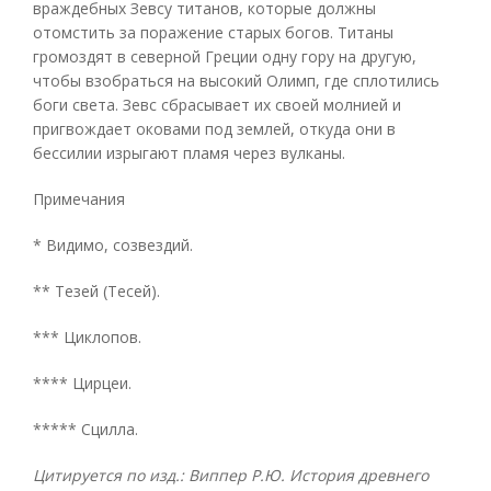
враждебных Зевсу титанов, которые должны
отомстить за поражение старых богов. Титаны
громоздят в северной Греции одну гору на другую,
чтобы взобраться на высокий Олимп, где сплотились
боги света. Зевс сбрасывает их своей молнией и
пригвождает оковами под землей, откуда они в
бессилии изрыгают пламя через вулканы.
Примечания
* Видимо, созвездий.
** Тезей (Тесей).
*** Циклопов.
**** Цирцеи.
***** Сцилла.
Цитируется по изд.: Виппер Р.Ю. История древнего