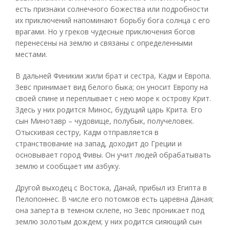
есть признаки солнечного божества или подробности
их приключений напоминают борьбу бога солнца с его
врагами. Но у греков чудесные приключения богов
перенесены на землю и связаны с определенными
местами.
В дальней Финикии жили брат и сестра, Кадм и Европа.
Зевс принимает вид белого быка; он уносит Европу на
своей спине и переплывает с нею море к острову Крит.
Здесь у них родится Минос, будущий царь Крита. Его
сын Минотавр – чудовище, полубык, получеловек.
Отыскивая сестру, Кадм отправляется в
странствование на запад, доходит до Греции и
основывает город Фивы. Он учит людей обрабатывать
землю и сообщает им азбуку.
Другой выходец с Востока, Данай, прибыл из Египта в
Пелопоннес. В числе его потомков есть царевна Даная;
она заперта в темном склепе, но Зевс проникает под
землю золотым дождем; у них родится сияющий сын