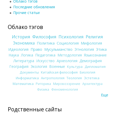
Облако тэгов
Последние обновления
Прочие статьи
Облако тэгов
История
Философия
Психология
Религия
Экономика
Политика
Социология
Мифология
Идеология
Право
Мусульманство
Этнология
Этика
Наука
Логика
Педагогика
Методология
Языкознание
Литература
Искусство
Археология
Демография
География
Экология
Военные
Культура
Дипломатия
Документы
Китайская философия
Биология
Информатика
Антропология
Теология
Эстетика
Математика
Риторика
Мировоззрение
Архитектура
Физика
Феноменология
Еще
Родственные сайты