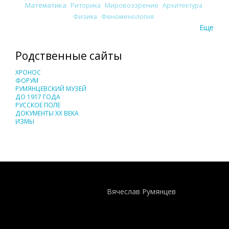
Математика
Риторика
Мировоззрение
Архитектура
Физика
Феноменология
Еще
Родственные сайты
ХРОНОС
ФОРУМ
РУМЯНЦЕВСКИЙ МУЗЕЙ
ДО 1917 ГОДА
РУССКОЕ ПОЛЕ
ДОКУМЕНТЫ XX ВЕКА
ИЗМЫ
Понятия И Категории - Исторический Проект ХРОНОС
WEB-редактор
Вячеслав Румянцев