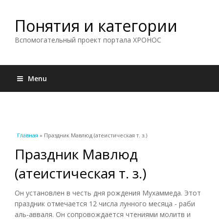
Понятия и категории
Вспомогательный проект портала ХРОНОС
Menu
Вы здесь
Главная
» Праздник Мавлюд (атеистическая т. з.)
Праздник Мавлюд
(атеистическая т. з.)
Он установлен в честь дня рождения Мухаммеда. Этот
праздник отмечается 12 числа лунного месяца - раби
аль-авваля. Он сопровождается чтениями молитв и