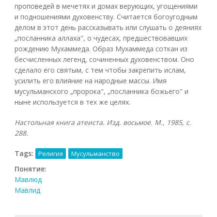
проповедей в мечетях и домах верующих, угощениями
и подношениями духовенству. Считается богоугодным
делом в этот день рассказывать или слушать о деяниях
„посланника аллаха", о чудесах, предшествовавших
рождению Мухаммеда. Образ Мухаммеда соткан из
бесчисленных легенд, сочиненных духовенством. Оно
сделало его святым, с тем чтобы закрепить ислам,
усилить его влияние на народные массы. Имя
мусульманского „пророка", „посланника божьего" и
ныне используется в тех же целях.
Настольная книга атеиста. Изд. восьмое. М., 1985, с.
288.
Tags:
Религия
Мусульманство
Понятие:
Мавлюд
Мавлид