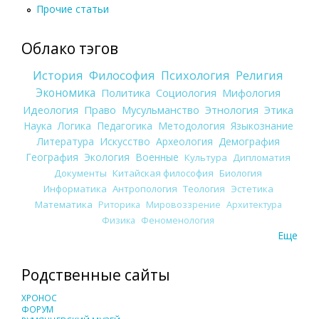
Прочие статьи
Облако тэгов
История
Философия
Психология
Религия
Экономика
Политика
Социология
Мифология
Идеология
Право
Мусульманство
Этнология
Этика
Наука
Логика
Педагогика
Методология
Языкознание
Литература
Искусство
Археология
Демография
География
Экология
Военные
Культура
Дипломатия
Документы
Китайская философия
Биология
Информатика
Антропология
Теология
Эстетика
Математика
Риторика
Мировоззрение
Архитектура
Физика
Феноменология
Еще
Родственные сайты
ХРОНОС
ФОРУМ