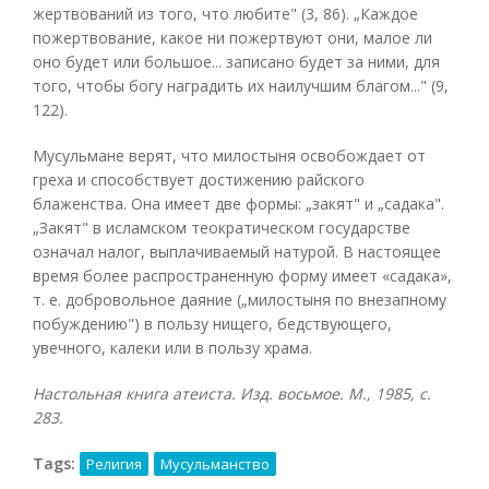
жертвований из того, что любите" (3, 86). „Каждое
пожертвование, какое ни пожертвуют они, малое ли
оно будет или большое... записано будет за ними, для
того, чтобы богу наградить их наилучшим благом..." (9,
122).
Мусульмане верят, что милостыня освобождает от
греха и способствует достижению райского
блаженства. Она имеет две формы: „закят" и „садака".
„Закят" в исламском теократическом государстве
означал налог, выплачиваемый натурой. В настоящее
время более распространенную форму имеет «садака»,
т. е. добровольное даяние („милостыня по внезапному
побуждению") в пользу нищего, бедствующего,
увечного, калеки или в пользу храма.
Настольная книга атеиста. Изд. восьмое. М., 1985, с.
283.
Tags:
Религия
Мусульманство