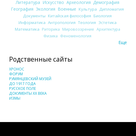
Литература
Искусство
Археология
Демография
География
Экология
Военные
Культура
Дипломатия
Документы
Китайская философия
Биология
Информатика
Антропология
Теология
Эстетика
Математика
Риторика
Мировоззрение
Архитектура
Физика
Феноменология
Еще
Родственные сайты
ХРОНОС
ФОРУМ
РУМЯНЦЕВСКИЙ МУЗЕЙ
ДО 1917 ГОДА
РУССКОЕ ПОЛЕ
ДОКУМЕНТЫ XX ВЕКА
ИЗМЫ
Понятия И Категории - Исторический Проект ХРОНОС