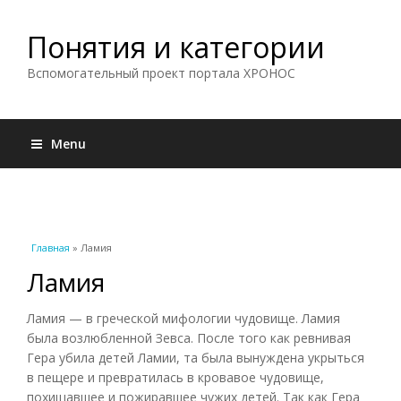
Понятия и категории
Вспомогательный проект портала ХРОНОС
Menu
Вы здесь
Главная
» Ламия
Ламия
Ламия — в греческой мифологии чудовище. Ламия
была возлюбленной Зевса. После того как ревнивая
Гера убила детей Ламии, та была вынуждена укрыться
в пещере и превратилась в кровавое чудовище,
похищавшее и пожиравшее чужих детей. Так как Гера