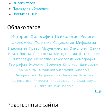
Облако тэгов
Последние обновления
Прочие статьи
Облако тэгов
История
Философия
Психология
Религия
Экономика
Политика
Социология
Мифология
Идеология
Право
Мусульманство
Этнология
Этика
Наука
Логика
Педагогика
Методология
Языкознание
Литература
Искусство
Археология
Демография
География
Экология
Военные
Культура
Дипломатия
Документы
Китайская философия
Биология
Информатика
Антропология
Теология
Эстетика
Математика
Риторика
Мировоззрение
Архитектура
Физика
Феноменология
Еще
Родственные сайты