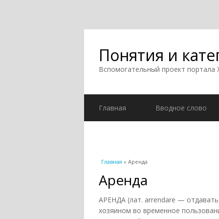
Понятия и кате
Вспомогательный проект портала
Главная
Вводное слово
Вы здесь
Главная
» Аренда
Аренда
АРЕНДА (лат. arrendare — отдават
хозяином во временное пользовани