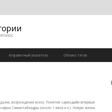
гории
 ХРОНОС
Алфавитный указатель
Облако тэгов
одъем, возрождение всех). Понятие сарводайи впервые
чарьи Самантабхадры (около 1 века н.э.). Новую жизнь