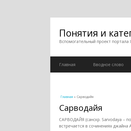
Понятия и кате
Вспомогательный проект портала
Главная
Вводное слово
Вы здесь
Главная
» Сарводайя
Сарводайя
САРВОДАЙЯ (санскр. Sarvodaya – п
встречается в сочинениях джайна А