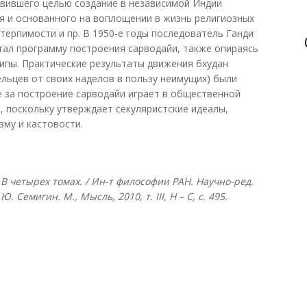
авившего целью создание в независимой Индии
я и основанного на воплощении в жизнь религиозных
терпимости и пр. В 1950-е годы последователь Ганди
тал программу построения сарводайи, также опираясь
ипы. Практические результаты движения бхудан
льцев от своих наделов в пользу неимущих) были
 за построение сарводайи играет в общественной
 поскольку утверждает секуляристские идеалы,
му и кастовости.
В четырех томах. / Ин-т философии РАН. Научно-ред.
Г.Ю. Семигин. М., Мысль, 2010, т.
III, Н – С, с. 495.