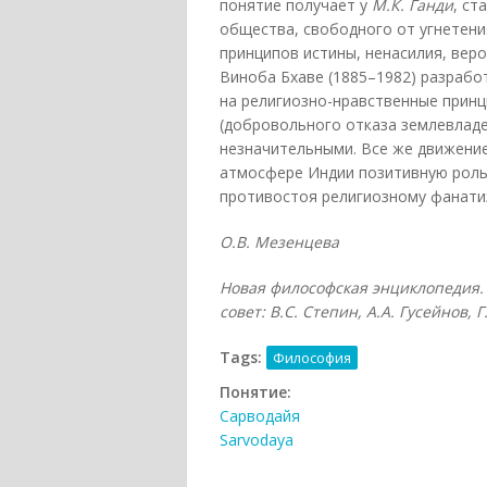
понятие получает у
М.К. Ганди
, ст
общества, свободного от угнетени
принципов истины, ненасилия, веро
Виноба Бхаве (1885–1982) разрабо
на религиозно-нравственные принц
(добровольного отказа землевладе
незначительными. Все же движение
атмосфере Индии позитивную роль,
противостоя религиозному фанатиз
О.В. Мезенцева
Новая философская энциклопедия. 
совет: В.С. Степин, А.А. Гусейнов, 
Tags:
Философия
Понятие:
Сарводайя
Sarvodaya