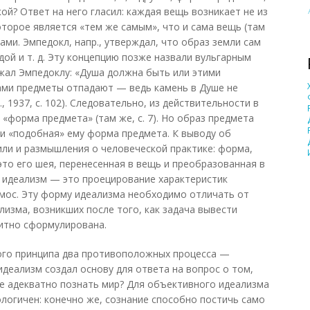
й? Ответ на него гласил: каждая вещь возникает не из
оторое является «тем же самым», что и сама вещь (там
ами. Эмпедокл, напр., утверждал, что образ земли сам
ой и т. д. Эту концепцию позже назвали вульгарным
жал Эмпедоклу: «Душа должна быть или этими
ами предметы отпадают — ведь камень в Душе не
., 1937, с. 102). Следовательно, из действительности в
 «форма предмета» (там же, с. 7). Но образ предмета
 и «подобная» ему форма предмета. К выводу об
ли и размышления о человеческой практике: форма,
то его шея, перенесенная в вещь и преобразованная в
 идеализм — это проецирование характеристик
смос. Эту форму идеализма необходимо отличать от
изма, возникших после того, как задача вывести
цитно сформулирована.
ого принципа два противоположных процесса —
идеализм создал основу для ответа на вопрос о том,
е адекватно познать мир? Для объективного идеализма
логичен: конечно же, сознание способно постичь само