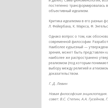
и далее). Сама феноменология, во
постепенно трансформировалась вм
объективный идеализм.
Критика идеализма в его разных фо
Л. Фейербаха, К. Маркса, Ф. Энгельс
Однако вопрос о том, как обоснов
современной философии. Разработа
Наиболее курьезный — утверждение
зрения, может быть представлен ка
наиболее же распространено утве
реализмом (под которым понимают
выбору между религией и атеизмом,
доказательством.
Г. Д. Левин
Новая философская энциклопедия. 
совет: В.С. Степин, А.А. Гусейнов, 