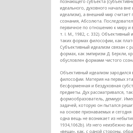
познающего субъекта (субъективн
идеального, духовного начала вне
идеализм), а внешний мир считает
сознания, Абсолюта. Последовате
первичное по отношению к миру и в
т. I. М., 1982, с. 332). Объективн
таких формах философии, как плат
Субъективный идеализм связан с р
формах, как эмпиризм Д. Беркли, к
обусловлен формами чистого созна
Объективный идеализм зародился в
философии. Материя на первых этап
бесформенная и бездуховная субста
предметы. Дух рассматривался, так
формообразователь, демиург. Имен
задачей, которую он пытался реши
на основе признаваемых и сегодня 
одна вещь не возникает из небытия
1934,1062b). Из него неизбежно вы
«вещи», как, с одной стороны, обр