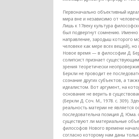
Первоначально объективный идеали
мира вне и независимо от человеч
Лишь к 17веку культура философск
был подвергнут сомнению. Именно
направление, зародыш которого мо
человеке как мере всех вещей), н
Новое время — в философии Д. Бе
солипсист признает существующим 
зрения теоретически неопровержим
Беркли не проводит ее последоват
сознание других субъектов, а такж
идеалистом. Вот аргумент, на кот
основание не верить в существован
(Беркли Д. Соч. М., 1978. с. 309). 
реальность материи не является о
последовательна позиция Д. Юма.
существуют ли материальные объе
философов Нового времени начала
согласно которому нам даны только