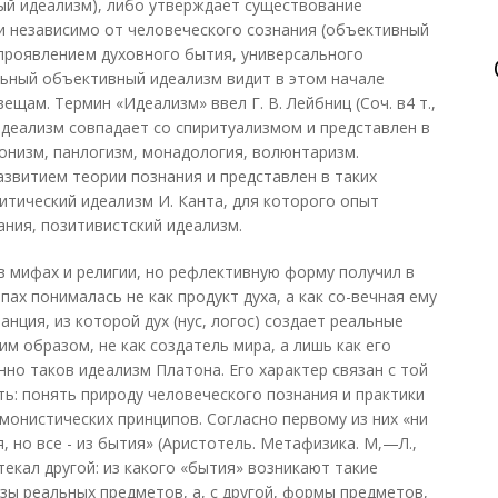
ый идеализм), либо утверждает существование
 и независимо от человеческого сознания (объективный
 проявлением духовного бытия, универсального
льный объективный идеализм видит в этом начале
ещам. Термин «Идеализм» ввел Г. В. Лейбниц (Соч. в4 т.,
ый идеализм совпадает со спиритуализмом и представлен в
онизм, панлогизм, монадология, волюнтаризм.
азвитием теории познания и представлен в таких
ритический идеализм И. Канта, для которого опыт
ния, позитивистский идеализм.
 мифах и религии, но рефлективную форму получил в
ах понималась не как продукт духа, а как со-вечная ему
нция, из которой дух (нус, логос) создает реальные
им образом, не как создатель мира, а лишь как его
но таков идеализм Платона. Его характер связан с той
ть: понять природу человеческого познания и практики
монистических принципов. Согласно первому из них «ни
, но все - из бытия» (Аристотель. Метафизика. М,—Л.,
текал другой: из какого «бытия» возникают такие
азы реальных предметов, а, с другой, формы предметов,