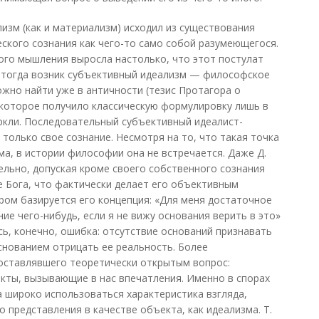
зм (как и материализм) исходил из существования
еского сознания как чего-то само собой разумеющегося.
ого мышления выросла настолько, что этот постулат
 тогда возник субъективный идеализм — философское
жно найти уже в античности (тезис Протагора о
о которое получило классическую формулировку лишь в
ркли. Последовательный субъективный идеалист-
только свое сознание. Несмотря на то, что такая точка
а, в истории философии она не встречается. Даже Д.
ельно, допуская кроме своего собственного сознания
е Бога, что фактически делает его объективным
ором базируется его концепция: «Для меня достаточное
ие чего-нибудь, если я не вижу основания верить в это»
Здесь, конечно, ошибка: отсутствие оснований признавать
снованием отрицать ее реальность. Более
 оставлявшего теоретически открытым вопрос:
кты, вызывающие в нас впечатления. Именно в спорах
 широко использоваться характеристика взгляда,
 представления в качестве объекта, как идеализма. Т.