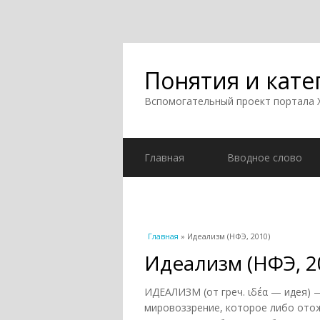
Понятия и кате
Вспомогательный проект портала
Главная
Вводное слово
Вы здесь
Главная
» Идеализм (НФЭ, 2010)
Идеализм (НФЭ, 2
ИДЕАЛИЗМ (от греч. ιδέα — идея) 
мировоззрение, которое либо ото