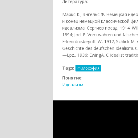
Литература:
Маркс К., Энгельс Ф. Немецкая идео
и конец немецкой классической фил
идеализма. Сергиев посад, 1914; Wil
1894; Jodl F. Vom wahren und falschen
Erkenntnisbegriff. W, 1912; Schlick M
Geschichte des deufschen Idealismus. 
—Lpz., 1936; EwingA. С Idealist tradit
Tags:
Философия
Понятие:
Идеализм