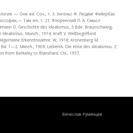
логия. — Они же. Соч., т. 3; Энгельс Ф. Людвиг Фейербах
ософии,— Там же, т. 21; Флоренский П. А. Смысл
lmann О. Geschichte des Idealismus, 3 Bde. Braunschweig,
 Idealismus. Munch., 1914; Kraft V. Weltbegriffund
. Allgemeine Erkenntnislehre. W, 1918; Kronenberg M.
Bd. 1—2. Miinch., 1909; LiebertA. Die Krise des Idealismus. Z
ion from Berkeley to Blanshard. Chi., 1957.
Понятия И Категории - Исторический Проект ХРОНОС
WEB-редактор
Вячеслав Румянцев