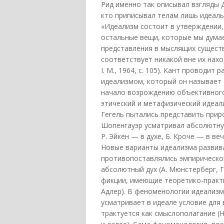
Рид именно так описывал взгляды Д
кто приписывал телам лишь идеально
«Идеализм состоит в утверждении,
остальные вещи, которые мы думае
представления в мыслящих существ
соответствует никакой вне их нахо
I. М., 1964, с. 105). Кант проводи
идеализмом, который он называет
начало возрождению объективного 
этический и метафизический идеал
Гегель пытались представить приро
Шопенгауэр усматривал абсолютную
Р. Эйкен — в духе, Б. Кроче — в в
Новые варианты идеализма развива
противопоставлялись эмпирическо
абсолютный дух (А. Мюнстерберг, Г
фикции, имеющие теоретико-практиче
Адлер). В феноменологии идеализм
усматривает в идеале условие для
трактуется как смыслополагание (Huss