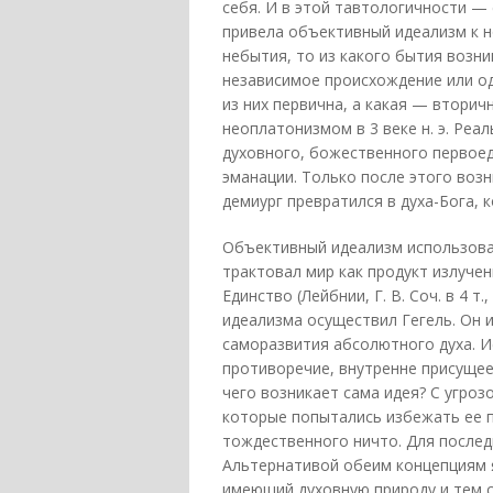
себя. И в этой тавтологичности —
привела объективный идеализм к н
небытия, то из какого бытия возни
независимое происхождение или од
из них первична, а какая — втори
неоплатонизмом в 3 веке н. э. Реа
духовного, божественного первоед
эманации. Только после этого воз
демиург превратился в духа-Бога, 
Объективный идеализм использовал
трактовал мир как продукт излучени
Единство (Лейбнии, Г. В. Соч. в 4 т.
идеализма осуществил Гегель. Он и
саморазвития абсолютного духа. И
противоречие, внутренне присущее 
чего возникает сама идея? С угроз
которые попытались избежать ее 
тождественного ничто. Для послед
Альтернативой обеим концепциям 
имеющий духовную природу и тем с