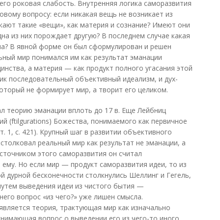
 его роковая слабость. Внутренняя логика саморазвития
овому вопросу: если никакая вещь не возникает из
кают такие «вещи», как материя и сознание? Имеют они
на из них порождает другую? В последнем случае какая
чна? В явной форме он был сформулирован и решен
льный мир понимался им как результат эманации
инства, а материя — как продукт полного угасания этой
ник последовательный объективный идеализм, и дух-
который не формирует мир, а творит его целиком.
 теорию эманации вплоть до 17 в. Еще Лейбниц
й (ftilgurations) Божества, понимаемого как первичное
, т. 1, с. 421). Крупный шаг в развитии объективного
столковал реальный мир как результат не эманации, а
сточником этого саморазвития он считал
ему. Но если мир — продукт саморазвития идеи, то из
ой дурной бесконечности столкнулись Шеллинг и Гегель,
путем выведения идеи из чистого бытия —
него вопрос «из чего?» уже лишен смысла.
является теория, трактующая мир как изначально
нимающая вопрос о выведении его из чего-то иного.