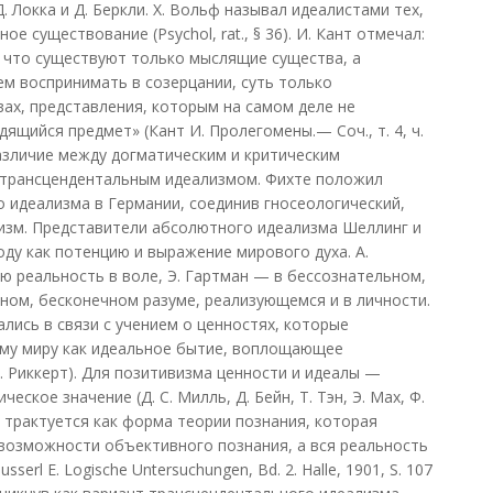
. Локка и Д. Беркли. X. Вольф называл идеалистами тех,
е существование (Psychol, rat., § 36). И. Кант отмечал:
 что существуют только мыслящие существа, а
м воспринимать в созерцании, суть только
ах, представления, которым на самом деле не
дящийся предмет» (Кант И. Пролегомены.— Соч., т. 4, ч.
т различие между догматическим и критическим
 трансцендентальным идеализмом. Фихте положил
идеализма в Германии, соединив гносеологический,
изм. Представители абсолютного идеализма Шеллинг и
ду как потенцию и выражение мирового духа. А.
 реальность в воле, Э. Гартман — в бессознательном,
ечном, бесконечном разуме, реализующемся и в личности.
лись в связи с учением о ценностях, которые
му миру как идеальное бытие, воплощающее
. Риккерт). Для позитивизма ценности и идеалы —
ское значение (Д. С. Милль, Д. Бейн, Т. Тэн, Э. Мах, Ф.
 трактуется как форма теории познания, которая
 возможности объективного познания, а вся реальность
erl Е. Logische Untersuchungen, Bd. 2. Halle, 1901, S. 107