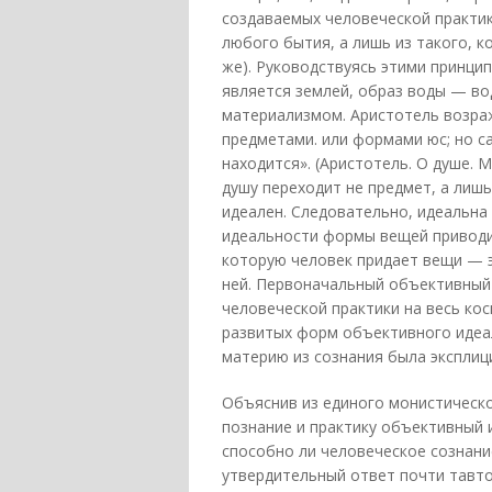
создаваемых человеческой практико
любого бытия, а лишь из такого, к
же). Руководствуясь этими принцип
является землей, образ воды — вод
материализмом. Аристотель возра
предметами. или формами юс; но с
находится». (Аристотель. О душе. М
душу переходит не предмет, а лишь
идеален. Следовательно, идеальна
идеальности формы вещей приводи
которую человек придает вещи — э
ней. Первоначальный объективный
человеческой практики на весь ко
развитых форм объективного идеал
материю из сознания была экспли
Объяснив из единого монистическ
познание и практику объективный 
способно ли человеческое сознани
утвердительный ответ почти тавто