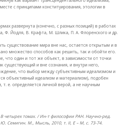
зникнув как вариант трансцендентального идеализма,
есте с принципами конституирования, этологии в
рмах развернута (конечно, с разных позиций) в работах
а, Ф. Йодля, В. Крафта, М. Шлика, П. А. Флоренского и др.
ать существование мира вне нас, остается открытым и в
но множество способов как решить, так и обойти его.
, что один и тот же объект, в зависимости от точки
к существующий и вне сознания, и внутри него,
рждение, что выбор между субъективным идеализмом и
ся объективный идеализм и материализм), подобен
 т. е. определяется личной верой, а не научным
В четырех томах. / Ин-т философии РАН. Научно-ред.
Г.Ю. Семигин. М., Мысль, 2010, т.
II, Е – М, с. 73-74.