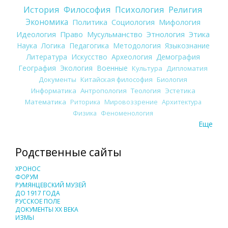
История
Философия
Психология
Религия
Экономика
Политика
Социология
Мифология
Идеология
Право
Мусульманство
Этнология
Этика
Наука
Логика
Педагогика
Методология
Языкознание
Литература
Искусство
Археология
Демография
География
Экология
Военные
Культура
Дипломатия
Документы
Китайская философия
Биология
Информатика
Антропология
Теология
Эстетика
Математика
Риторика
Мировоззрение
Архитектура
Физика
Феноменология
Еще
Родственные сайты
ХРОНОС
ФОРУМ
РУМЯНЦЕВСКИЙ МУЗЕЙ
ДО 1917 ГОДА
РУССКОЕ ПОЛЕ
ДОКУМЕНТЫ XX ВЕКА
ИЗМЫ