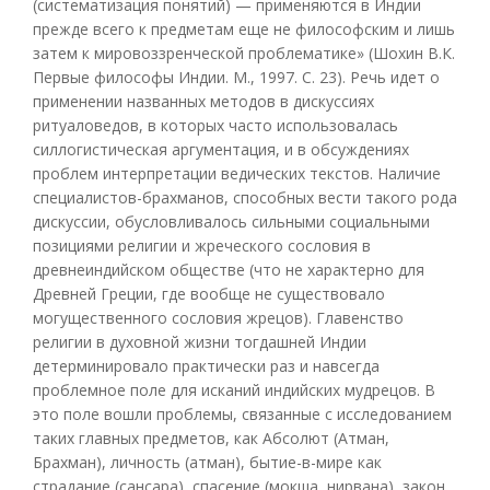
(систематизация понятий) — применяются в Индии
прежде всего к предметам еще не философским и лишь
затем к мировоззренческой проблематике» (Шохин В.К.
Первые философы Индии. М., 1997. С. 23). Речь идет о
применении названных методов в дискуссиях
ритуаловедов, в которых часто использовалась
силлогистическая аргументация, и в обсуждениях
проблем интерпретации ведических текстов. Наличие
специалистов-брахманов, способных вести такого рода
дискуссии, обусловливалось сильными социальными
позициями религии и жреческого сословия в
древнеиндийском обществе (что не характерно для
Древней Греции, где вообще не существовало
могущественного сословия жрецов). Главенство
религии в духовной жизни тогдашней Индии
детерминировало практически раз и навсегда
проблемное поле для исканий индийских мудрецов. В
это поле вошли проблемы, связанные с исследованием
таких главных предметов, как Абсолют (Атман,
Брахман), личность (атман), бытие-в-мире как
страдание (сансара), спасение (мокша, нирвана), закон