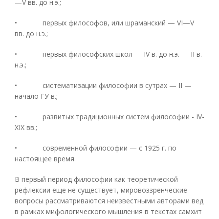
—V вв. до н.э.;
• первых философов, или шраманский — VI—V
вв. до н.э.;
• первых философских школ — IV в. до н.э. — II в.
н.э.;
• систематизации философии в сутрах — II —
начало ГУ в.;
• развитых традиционных систем философии - IV-
XIX вв.;
• современной философии — с 1925 г. по
настоящее время.
В первый период философии как теоретической
рефлексии еще не существует, мировоззренческие
вопросы рассматриваются неизвестными авторами вед
в рамках мифологического мышления в текстах самхит