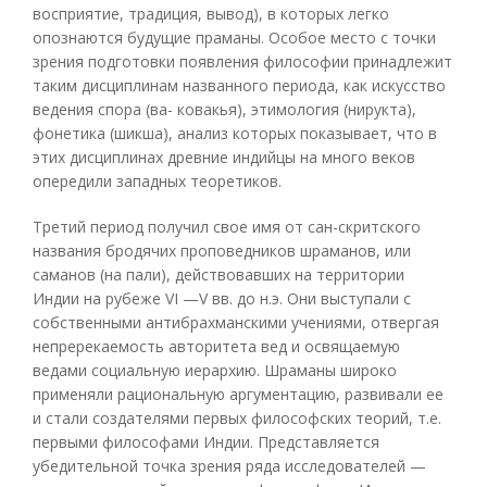
восприятие, традиция, вывод), в которых легко
опознаются будущие праманы. Особое место с точки
зрения подготовки появления философии принадлежит
таким дисциплинам названного периода, как искусство
ведения спора (ва- ковакья), этимология (нирукта),
фонетика (шикша), анализ которых показывает, что в
этих дисциплинах древние индийцы на много веков
опередили западных теоретиков.
Третий период получил свое имя от сан-скритского
названия бродячих проповедников шраманов, или
саманов (на пали), действовавших на территории
Индии на рубеже VI —V вв. до н.э. Они выступали с
собственными антибрахманскими учениями, отвергая
непререкаемость авторитета вед и освящаемую
ведами социальную иерархию. Шраманы широко
применяли рациональную аргументацию, развивали ее
и стали создателями первых философских теорий, т.е.
первыми философами Индии. Представляется
убедительной точка зрения ряда исследователей —