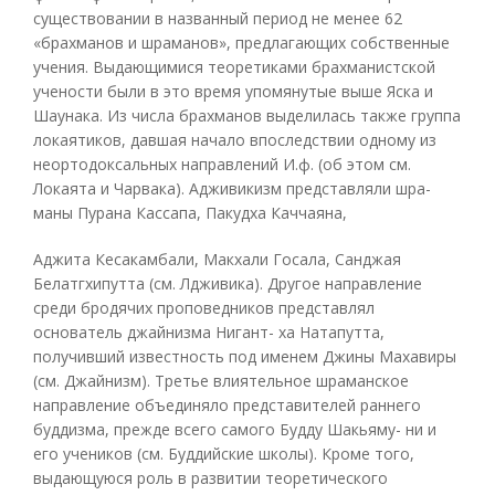
существовании в названный период не менее 62
«брахманов и шраманов», предлагающих собственные
учения. Выдающимися теоретиками брахманистской
учености были в это время упомянутые выше Яска и
Шаунака. Из числа брахманов выделилась также группа
локаятиков, давшая начало впоследствии одному из
неортодоксальных направлений И.ф. (об этом см.
Локаята и Чарвака). Адживикизм представляли шра-
маны Пурана Кассапа, Пакудха Каччаяна,
Аджита Кесакамбали, Макхали Госала, Санджая
Белатгхипутта (см. Лдживика). Другое направление
среди бродячих проповедников представлял
основатель джайнизма Нигант- ха Натапутта,
получивший известность под именем Джины Махавиры
(см. Джайнизм). Третье влиятельное шраманское
направление объединяло представителей раннего
буддизма, прежде всего самого Будду Шакьяму- ни и
его учеников (см. Буддийские школы). Кроме того,
выдающуюся роль в развитии теоретического