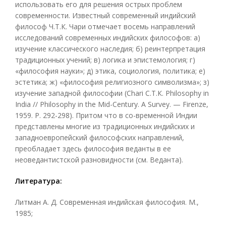
использовать его для решения острых проблем
современности. Известный современный индийский
философ Ч.Т.К. Чари отмечает восемь направлений
исследований современных индийских философов: а)
изучение классического наследия; б) реинтерпретация
традиционных учений; в) логика и эпистемология; г)
«философия науки»; д) этика, социология, политика; е)
эстетика; ж) «философия религиозного символизма»; з)
изучение западной философии (Chari С.Т.К. Philosophy in
India // Philosophy in the Mid-Century. A Survey. — Firenze,
1959. P. 292-298). Притом что в со-временной Индии
представлены многие из традиционных индийских и
западноевропейский философских направлений,
преобладает здесь философия веданты в ее
неоведантистской разновидности (см. Веданта).
Литература:
Литман А. Д. Современная индийская философия. М.,
1985;