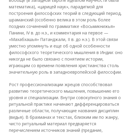
вообще (в Западной Европе идеалом научности была
математика), «царицей наук», парадигмой для
построения философских теорий в следующий период,
шраманский (особенно велика в этом роль более
поздних сочинений по грамматике «Восьмикнижья»
Панини, IV в. до н.э., и комментария на первое —
«Махабхашья» Патанджали, II в. до н.э.). В этой связи
уместно упомянуть и еще об одной особенности
философского теоретического мышления в Индии: оно
никогда не было связано с понятием истории,
играющим со времени появления христианства столь
значительную роль в западноевропейской философии.
Рост профессионализации жрецов способствовал
развитию теоретического мышления, повышению его
уровня и специализации. Внутри совокупного знания о
ритуальной практике начинают дифференцироваться
различные области, получающие названия дисциплин
(видья). В брахманах и текстах, близким им по жанру,
чисто ритуальный материал предваряется
перечислением источников знаний (предание,