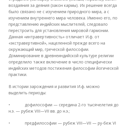
воздаяния за деяния (закон кармы). Их решение всегда
было связано не с изучением природного мира, а с
изучением внутреннего мира человека. Именно его, по
представлению индийских мыслителей, следовало
перестроить для установления мировой гармонии.
Данная «интравертивность» отличает И.ф. от
«экстравертивной», нацеленной прежде всего на
окружающий мир, греческой философии.
Доминирование в древнеиндийской культуре религии
определило также включение в число специфически
индийских методов постижения философии йогической
практики.
В истории зарождения и развития И.ф. можно
выделить периоды:
• дофилософии — середина 2-го тысячелетия до
н.э. — рубеж VIII—VII вв. до н.э.;
• предфилософии — рубеж VIII—VII — ру-беж VI