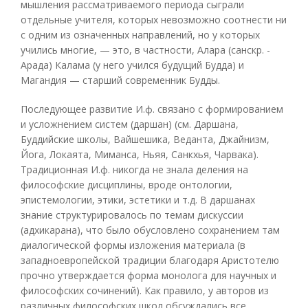
мышления рассматриваемого периода сыграли
отдельные учителя, которых невозможно соотнести ни
с одним из означенных направлений, но у которых
учились многие, — это, в частности, Алара (санскр. -
Арада) Калама (у него учился будущий Будда) и
Магандия — старший современник Будды.
Последующее развитие И.ф. связано с формированием
и усложнением систем (даршан) (см. Даршана,
Буддийские школы, Вайшешика, Веданта, Джайнизм,
Йога, Локаята, Миманса, Ньяя, Санкхья, Чарвака).
Традиционная И.ф. никогда не знала деления на
философские дисциплины, вроде онтологии,
эпистемологии, этики, эстетики и т.д. В даршанах
знание структурировалось по темам дискуссии
(адхикарана), что было обусловлено сохранением там
диалогической формы изложения материала (в
западноевропейской традиции благодаря Аристотелю
прочно утверждается форма монолога для научных и
философских сочинений). Как правило, у авторов из
различных философских школ обсуждались все