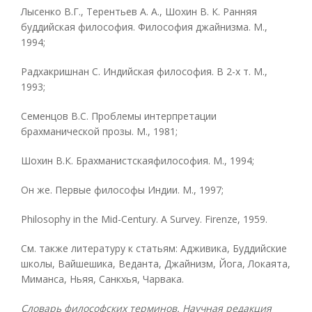
Лысенко В.Г., Терентьев А. А., Шохин В. К. Ранняя
буддийская философия. Философия джайнизма. М.,
1994;
Радхакришнан С. Индийская философия. В 2-х т. М.,
1993;
Семенцов B.C. Проблемы интерпретации
брахманической прозы. М., 1981;
Шохин В.К. Брахманистскаяфилософия. М., 1994;
Он же. Первые философы Индии. М., 1997;
Philosophy in the Mid-Century. A Survey. Firenze, 1959.
См. также литературу к статьям: Адживика, Буддийские
школы, Вайшешика, Веданта, Джайнизм, Йога, Локаята,
Миманса, Ньяя, Санкхья, Чарвака.
Словарь философских терминов. Научная редакция