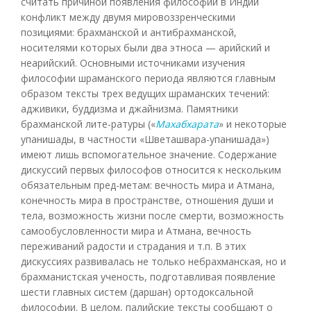
считать причиной появления философии в Индии
конфликт между двумя мировоззренческими
позициями: брахманской и антибрахманской,
носителями которых были два этноса — арийский и
неарийский. Основными источниками изучения
философии шраманского периода являются главным
образом тексты трех ведущих шраманских течений:
адживики, буддизма и джайнизма. Памятники
брахманской лите-ратуры («
Махабхарата
» и некоторые
упанишады, в частности «Шветашвара-упанишада»)
имеют лишь вспомогательное значение. Содержание
дискуссий первых философов относится к нескольким
обязательным пред-метам: вечность мира и Атмана,
конечность мира в пространстве, отношения души и
тела, возможность жизни после смерти, возможность
самообусловленности мира и Атмана, вечность
переживаний радости и страдания и т.п. В этих
дискуссиях развивалась не только небрахманская, но и
брахманистская ученость, подготавливая появление
шести главных систем (даршан) ортодоксальной
философии. В целом, палийские тексты сообщают о