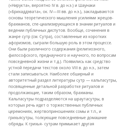
(«Нирукта», вероятно IV в. до н.э.) и Шаунаки
(«Брихаддэвата», ок. IV—III вв. до н.э.), закладываются
основы теоретического мышления усилиями жрецов-
брахманов, спе-циализирующихся в знании ритуалов и
ведении публичных диспутов. Вообще, сочинения в
жанре сутр (см. Сутра), составленные из коротких
афоризмов, сыграли большую роль в этом процессе.
Они были различного содержания (религиозного,
философского, преднаучного и научного, по вопросам
повседневной жизни и т.д.). Появились как средство
устной передачи текстов около VIII в. до н.э., затем
стали записываться. Наиболее обширный и
авторитетный раздел литературы сутр — кальпасутры,
посвященные детальной разработке ритуалов и
продолжающие, таким образом, брахманы.
Кальпасутры подразделяются на шраутасутры, в
которых речь идет о торжественных публичных
церемониях, жертвоприношениях сомы и т.п., и
грихьясутры, толкующие повседневные домашние
обряды. К грихья- сутрам примыкает другая