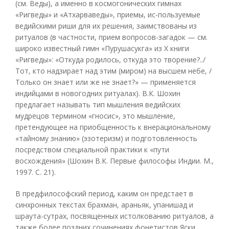
(см. Веды), а именно в космогонических гимнах
«Ригведы» и «Атхарваведы», приемы, ис-пользуемые
ведийскими риши для их решения, заимствованы из
ритуалов (в частности, прием вопросов-загадок — см.
широко известный гимн «Пурушасукга» из X книги
«Ригведы»: «Откуда родилось, откуда это творение?../
Тот, кто надзирает над этим (миром) на высшем небе, /
Только он знает или же не знает?» — применяется
индийцами в новогодних ритуалах). В.К. Шохин
предлагает называть тип мышления ведийских
мудрецов термином «гносис», это мышление,
претендующее на приобщенность к внерациональному
«тайному знанию» (эзотеризм) и подготовленность
посредством специальной практики к «пути
восхождения» (Шохин В.К. Первые философы Индии. М.,
1997. С. 21).
В предфилософский период, каким он предстает в
синхронных текстах брахман, араньяк, упанишад и
шраута-сутрах, посвященных истолкованию ритуалов, а
также более поздних сочинениях фонетистов Яски