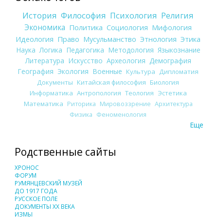
История
Философия
Психология
Религия
Экономика
Политика
Социология
Мифология
Идеология
Право
Мусульманство
Этнология
Этика
Наука
Логика
Педагогика
Методология
Языкознание
Литература
Искусство
Археология
Демография
География
Экология
Военные
Культура
Дипломатия
Документы
Китайская философия
Биология
Информатика
Антропология
Теология
Эстетика
Математика
Риторика
Мировоззрение
Архитектура
Физика
Феноменология
Еще
Родственные сайты
ХРОНОС
ФОРУМ
РУМЯНЦЕВСКИЙ МУЗЕЙ
ДО 1917 ГОДА
РУССКОЕ ПОЛЕ
ДОКУМЕНТЫ XX ВЕКА
ИЗМЫ