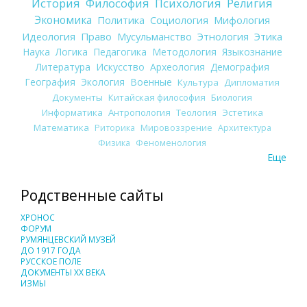
История
Философия
Психология
Религия
Экономика
Политика
Социология
Мифология
Идеология
Право
Мусульманство
Этнология
Этика
Наука
Логика
Педагогика
Методология
Языкознание
Литература
Искусство
Археология
Демография
География
Экология
Военные
Культура
Дипломатия
Документы
Китайская философия
Биология
Информатика
Антропология
Теология
Эстетика
Математика
Риторика
Мировоззрение
Архитектура
Физика
Феноменология
Еще
Родственные сайты
ХРОНОС
ФОРУМ
РУМЯНЦЕВСКИЙ МУЗЕЙ
ДО 1917 ГОДА
РУССКОЕ ПОЛЕ
ДОКУМЕНТЫ XX ВЕКА
ИЗМЫ