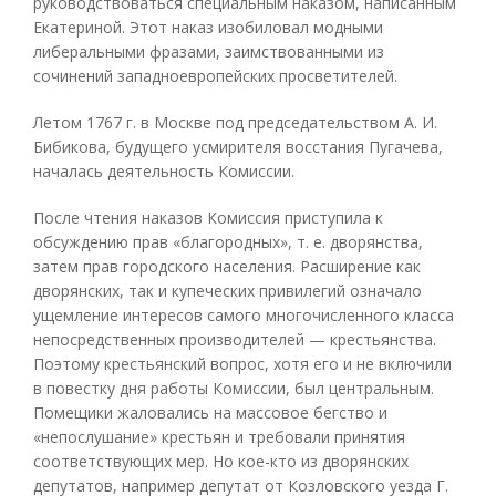
руководствоваться специальным наказом, написанным
Екатериной. Этот наказ изобиловал модными
либеральными фразами, заимствованными из
сочинений западноевропейских просветителей.
Летом 1767 г. в Москве под председательством А. И.
Бибикова, будущего усмирителя восстания Пугачева,
началась деятельность Комиссии.
После чтения наказов Комиссия приступила к
обсуждению прав «благородных», т. е. дворянства,
затем прав городского населения. Расширение как
дворянских, так и купеческих привилегий означало
ущемление интересов самого многочисленного класса
непосредственных производителей — крестьянства.
Поэтому крестьянский вопрос, хотя его и не включили
в повестку дня работы Комиссии, был центральным.
Помещики жаловались на массовое бегство и
«непослушание» крестьян и требовали принятия
соответствующих мер. Но кое-кто из дворянских
депутатов, например депутат от Козловского уезда Г.