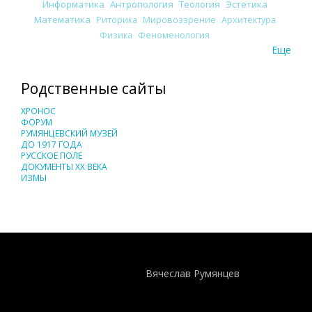
Информатика
Антропология
Теология
Эстетика
Математика
Риторика
Мировоззрение
Архитектура
Физика
Феноменология
Еще
Родственные сайты
ХРОНОС
ФОРУМ
РУМЯНЦЕВСКИЙ МУЗЕЙ
ДО 1917 ГОДА
РУССКОЕ ПОЛЕ
ДОКУМЕНТЫ XX ВЕКА
ИЗМЫ
Понятия И Категории - Исторический Проект ХРОНОС
WEB-редактор
Вячеслав Румянцев