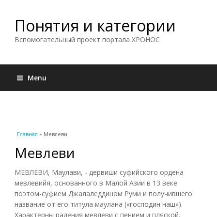
Понятия и категории
Вспомогательный проект портала ХРОНОС
Menu
Вы здесь
Главная
» Мевлеви
Мевлеви
МЕВЛЕВИ, Маулави, - дервиши суфийского ордена
мевлевийя, основанного в Малой Азии в 13 веке
поэтом-суфием Джалаледдином Руми и получившего
название от его титула маулана («господин наш»).
Характерны радения мевлеви с пением и пляской.