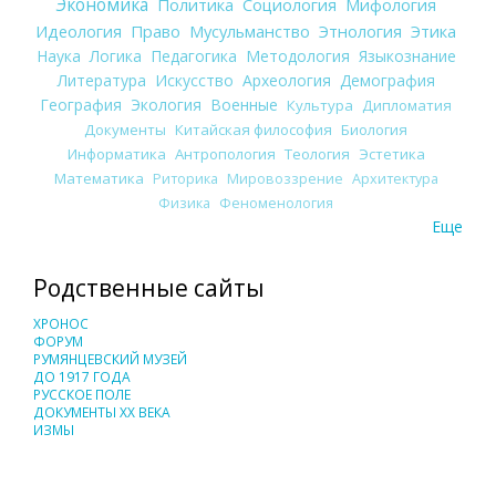
Экономика
Политика
Социология
Мифология
Идеология
Право
Мусульманство
Этнология
Этика
Наука
Логика
Педагогика
Методология
Языкознание
Литература
Искусство
Археология
Демография
География
Экология
Военные
Культура
Дипломатия
Документы
Китайская философия
Биология
Информатика
Антропология
Теология
Эстетика
Математика
Риторика
Мировоззрение
Архитектура
Физика
Феноменология
Еще
Родственные сайты
ХРОНОС
ФОРУМ
РУМЯНЦЕВСКИЙ МУЗЕЙ
ДО 1917 ГОДА
РУССКОЕ ПОЛЕ
ДОКУМЕНТЫ XX ВЕКА
ИЗМЫ