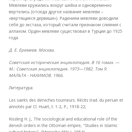
Мевлеви кружились вокруг шейха и одновременно
вертелись (отсюда другое название мевлеви –
«вертящиеся дервиши»). Радением мевлеви доводили
себя до экстаза, который считали признаком слияния с
аллахом. Орден мевлеви существовал в Турции до 1925
года.
Д. E. Еремеев. Москва.
Советская историческая энциклопедия. В 16 томах. —
М.: Советская энциклопедия. 1973—1982. Том 9.
МАЛЬТА - НАХИМОВ. 1966.
Литература:
Les saints des derviches tourneurs. Récits trad. du persan et
annotés par Cl. Huart, t. 1-2, P., 1918-22;
Kissling H. J., The sociological and educational role of the
dervish orders in the Ottoman empire, "Studies in Islamic
cultural history", (Menosha (Wis.), 1954).