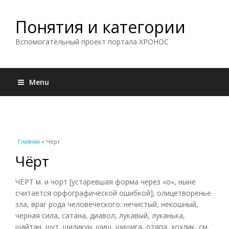
Понятия и категории
Вспомогательный проект портала ХРОНОС
Menu
Вы здесь
Главная
» Чёрт
Чёрт
ЧЁРТ м. и чорт [устаревшая форма через «о», ныне
считается орфографической ошибкой], олицетворенье
зла, враг рода человеческого: нечистый, некошный,
черная сила, сатана, диавол, лукавый, луканька,
шайтан, шут, шиликун, шиш, шишига, отяпа, хохлик, см.