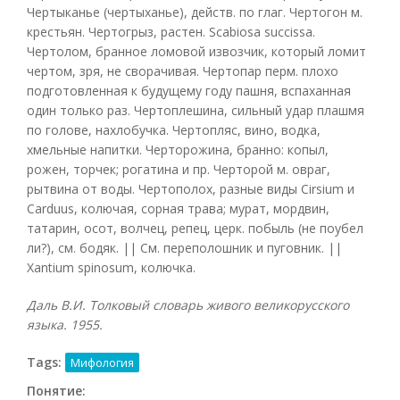
Чертыканье (чертыханье), действ. по глаг. Чертогон м.
крестьян. Чертогрыз, растен. Scabiosa succissa.
Чертолом, бранное ломовой извозчик, который ломит
чертом, зря, не сворачивая. Чертопар перм. плохо
подготовленная к будущему году пашня, вспаханная
один только раз. Чертоплешина, сильный удар плашмя
по голове, нахлобучка. Чертопляс, вино, водка,
хмельные напитки. Черторожина, бранно: копыл,
рожен, торчек; рогатина и пр. Черторой м. овраг,
рытвина от воды. Чертополох, разные виды Cirsium и
Carduus, колючая, сорная трава; мурат, мордвин,
татарин, осот, волчец, репец, церк. побыль (не поубел
ли?), см. бодяк. || См. переполошник и пуговник. ||
Xantium spinosum, колючка.
Даль В.И. Толковый словарь живого великорусского
языка. 1955.
Tags:
Мифология
Понятие: