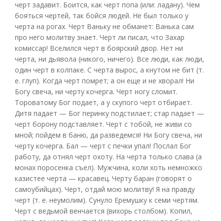
черт задавит. Боится, как черт попа (или: ладану). Чем
бояться чертей, так бойся людей. Не был только у
черта на рогах. Черт Ваньку не обманет: Ванька сам
про него молитву знает. Черт ли писал, что Захар
комиссар! Вселился черт в боярский двор. Нет ни
черта, ни дьявола (никого, ничего). Все люди, как люди,
один черт в колпаке. С черта вырос, а кнутом не бит (т.
е. глуп). Когда черт помрет; а он еще и не хворал! Ни
Богу свеча, ни черту кочерга. Черт ногу сломит.
Тороватому Бог подает, а у скупого черт отбирает.
Дитя падает — Бог перинку подстилает; стар падает —
черт борону подставляет. Черт с тобой, не живи со
мной; пойдем в баню, да разведемся! Ни Богу свеча, ни
черту кочерга. Бал — черт с печки упал! Послал Бог
работу, да отнял черт охоту. На черта только слава (а
монах поросенка съел). Мужчина, коли хоть немножко
казистее черта — красавец. Черту баран (говорят о
самоубийцах). Черт, отдай мою молитву! Я на правду
черт (т. е. неумолим). Сунуло Еремушку к семи чертям.
Черт с ведьмой венчается (вихорь столбом). Копил,