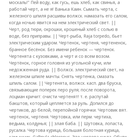
москаль!" Пей воду, как гусь, ешь хлеб, как свинья, а
работай черт, а не я! Ванька Каин. Сымать черта, с
железного шпиля расшивы волжск. намазать его салом,
когда ночью явится на нем электрический свет. ||
Черт, род тюри, окрошки, крошеный хлеб с солью в
воде, без приправы. || Черт-рыба, Raja torpedo, бьет
электрическим ударом. Чертенок, чертеня, чертененок,
бранное бесёнок. Без имени ребенок — чертенок.
Чертенята с кузовками, а черт и со всем возом.
Чертёнок, горное головня из угольной кучи, или
недожженная руда. || Волжск. электрический свет, на
железном шпиле мачты. Снять чертенка, смазать
шпиль салом. || Чертенята, волжск. касп. два бруска,
связывающие поперек перо руля; после поворота,
лоцман кричит: очисти чертенят! т. е. распутай
бакштов, который цепляется за руль. Допился до
чертиков, до белой, перепойной горячки. Чертовик вят.
чертенок, чертеня. Чертовка, или перм. чертиха,
ведьма, колдунья; || злая баба. || Шутовка, лопаста,
русалка. Чертова курица, большая болотная курица,
камышник, Gallinula chloropus. Это чертова кукла. Обули