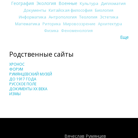
География
Экология
Военные
Культура
Дипломатия
Документы
Китайская философия
Биология
Информатика
Антропология
Теология
Эстетика
Математика
Риторика
Мировоззрение
Архитектура
Физика
Феноменология
Еще
Родственные сайты
ХРОНОС
ФОРУМ
РУМЯНЦЕВСКИЙ МУЗЕЙ
ДО 1917 ГОДА
РУССКОЕ ПОЛЕ
ДОКУМЕНТЫ XX ВЕКА
ИЗМЫ
Понятия И Категории - Исторический Проект ХРОНОС
WEB-редактор
Вячеслав Румянцев