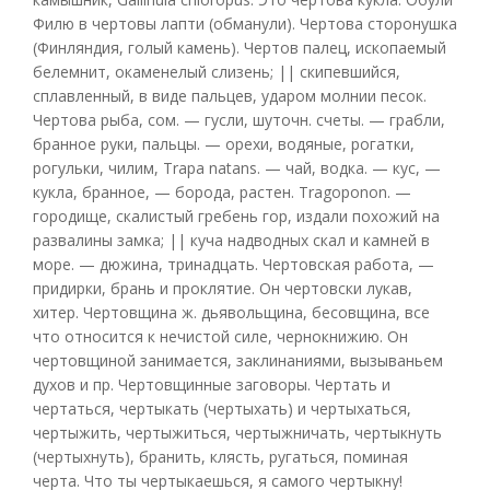
Филю в чертовы лапти (обманули). Чертова сторонушка
(Финляндия, голый камень). Чертов палец, ископаемый
белемнит, окаменелый слизень; || скипевшийся,
сплавленный, в виде пальцев, ударом молнии песок.
Чертова рыба, сом. — гусли, шуточн. счеты. — грабли,
бранное руки, пальцы. — орехи, водяные, рогатки,
рогульки, чилим, Trapa natans. — чай, водка. — кус, —
кукла, бранное, — борода, растен. Tragoponon. —
городище, скалистый гребень гор, издали похожий на
развалины замка; || куча надводных скал и камней в
море. — дюжина, тринадцать. Чертовская работа, —
придирки, брань и проклятие. Он чертовски лукав,
хитер. Чертовщина ж. дьявольщина, бесовщина, все
что относится к нечистой силе, чернокнижию. Он
чертовщиной занимается, заклинаниями, вызываньем
духов и пр. Чертовщинные заговоры. Чертать и
чертаться, чертыкать (чертыхать) и чертыхаться,
чертыжить, чертыжиться, чертыжничать, чертыкнуть
(чертыхнуть), бранить, клясть, ругаться, поминая
черта. Что ты чертыкаешься, я самого чертыкну!