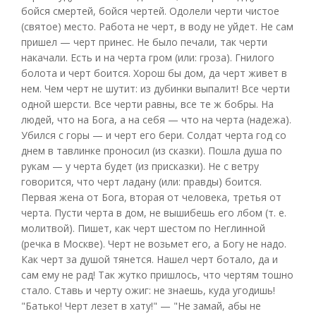
бойся смертей, бойся чертей. Одолели черти чистое
(святое) место. Работа не черт, в воду не уйдет. Не сам
пришел — черт принес. Не было печали, так черти
накачали. Есть и на черта гром (или: гроза). Гнилого
болота и черт боится. Хорош бы дом, да черт живет в
нем. Чем черт не шутит: из дубинки выпалит! Все черти
одной шерсти. Все черти равны, все те ж бобры. На
людей, что на Бога, а на себя — что на черта (надежа).
Убился с горы — и черт его бери. Солдат черта год со
днем в тавлинке проносил (из сказки). Пошла душа по
рукам — у черта будет (из присказки). Не с ветру
говорится, что черт ладану (или: правды) боится.
Первая жена от Бога, вторая от человека, третья от
черта. Пусти черта в дом, не вышибешь его лбом (т. е.
молитвой). Пишет, как черт шестом по Неглинной
(речка в Москве). Черт не возьмет его, а Богу не надо.
Как черт за душой тянется. Нашел черт ботало, да и
сам ему не рад! Так жутко пришлось, что чертям тошно
стало. Ставь и черту ожиг: не знаешь, куда угодишь!
"Батько! Черт лезет в хату!" — "Не замай, абы не