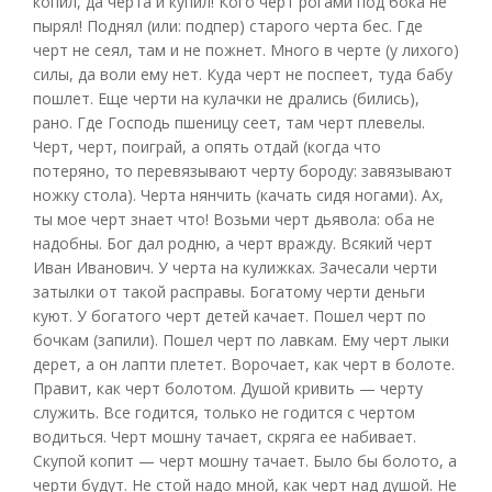
копил, да черта и купил! Кого черт рогами под бока не
пырял! Поднял (или: подпер) старого черта бес. Где
черт не сеял, там и не пожнет. Много в черте (у лихого)
силы, да воли ему нет. Куда черт не поспеет, туда бабу
пошлет. Еще черти на кулачки не дрались (бились),
рано. Где Господь пшеницу сеет, там черт плевелы.
Черт, черт, поиграй, а опять отдай (когда что
потеряно, то перевязывают черту бороду: завязывают
ножку стола). Черта нянчить (качать сидя ногами). Ах,
ты мое черт знает что! Возьми черт дьявола: оба не
надобны. Бог дал родню, а черт вражду. Всякий черт
Иван Иванович. У черта на кулижках. Зачесали черти
затылки от такой расправы. Богатому черти деньги
куют. У богатого черт детей качает. Пошел черт по
бочкам (запили). Пошел черт по лавкам. Ему черт лыки
дерет, а он лапти плетет. Ворочает, как черт в болоте.
Правит, как черт болотом. Душой кривить — черту
служить. Все годится, только не годится с чертом
водиться. Черт мошну тачает, скряга ее набивает.
Скупой копит — черт мошну тачает. Было бы болото, а
черти будут. Не стой надо мной, как черт над душой. Не