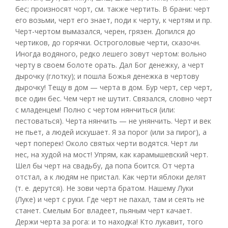
бес; произносят чорт, см. также чертить. В брани: черт
его возьми, черт его знает, поди к черту, к чертям и пр.
Черт-чертом вымазался, черен, грязен. Допился до
чертиков, до горячки. Остроголовые черти, сказочн.
Иногда водяного, редко лешего зовут чертом: вольно
черту в своем болоте орать. Дал Бог денежку, а черт
дырочку (глотку); и пошла Божья денежка в чертову
дырочку! Тещу в дом — черта в дом. Бур черт, сер черт,
все один бес. Чем черт не шутит. Связался, словно черт
с младенцем! Полно с чертом нянчиться (или:
пестоваться). Черта нянчить — не унянчить. Черт и век
не пьет, а людей искушает. Я за порог (или за пирог), а
черт поперек! Около святых черти водятся. Черт ли
нес, на худой на мост! Упрям, как карамышевский черт.
Шел бы черт на свадьбу, да попа боится. От черта
отстал, а к людям не пристал. Как черти яблоки делят
(т. е. дерутся). Не зови черта братом. Нашему Луки
(Луке) и черт с руки. Где черт не пахал, там и сеять не
станет. Смелым Бог владеет, пьяным черт качает.
Держи черта за рога: и то находка! Кто лукавит, того