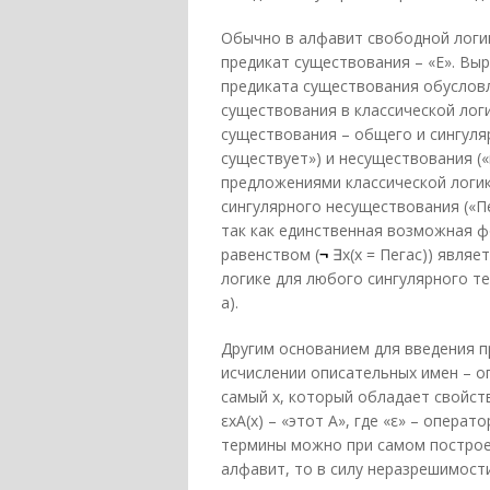
Обычно в алфавит свободной логи
предикат существования – «Е». Выр
предиката существования обуслов
существования в классической лог
существования – общего и сингуля
существует») и несуществования (
предложениями классической логик
сингулярного несуществования («Пе
так как единственная возможная ф
равенством (
¬
∃х(х = Пегас)) явля
логике для любого сингулярного т
а).
Другим основанием для введения п
исчислении описательных имен – оп
самый х, который обладает свойств
εxΑ(x) – «этот А», где «ε» – опера
термины можно при самом построен
алфавит, то в силу неразрешимости