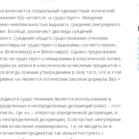
ки включается специальный одноместный логический
ажение Е(х) читается: «х существует». Введение
лено невозможностью выразить суждения сингулярного
ике. Вообще, различают два вида суждений
рного. Суждения общего существования («человек
«кентавры не существуют») выразимы соответственно
и ∃хЧеловек(х) и
¬
∃хКентавр(х). Однако предложения
гас не существует») невыразимы в классической логике,
орма их записи в классическом исчислении предикатов с
ется всегда ложным утверждением в силу того, что в этой
ермина «а» является логическим законом формула ∃х(х =
редиката существования является использование в
ределенных и неопределенных дескрипций (⍳xΑ(x) – «тот
ом А», где «⍳» – оператор определенной дескрипции, и
тор неопределенной дескрипции). Если пустые сингулярные
ии исчисления элиминировать, т.е. не вводить их в
 исчисления предикатов так нельзя поступить с