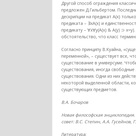
Другой способ ограждения классич
предложен Д.Гильбертом. Последн
дескрипции на предикат А(х) тольк
предиката – ∃xΑ(x) и единственно
предикату – ∀x∀y(A(x) & А(у) ⊃ x=у
обстоятельство, что класс термин
Согласно принципу В.Куайна, «сущ
переменной», – существует все, чт
существование в универсуме. Чтоб
существования, иногда свободные 
существования. Одни из них действ
некоторой выделенной области, ко
существующих предметов.
В.А. Бочаров
Новая философская энциклопедия. 
совет: В.С. Степин, А.А. Гусейнов, 
Литература: