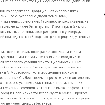
ьных (от лат. экзистенция – существование) допущений.
логика предикатов, традиционная силлогистика)
ками. Это обусловлено двумя моментами,
 указанных исчислений: 1) универсум рассуждения, на
ация, не должен быть пустым; 2) все термы (аналоги
жны иметь значения, свои референты в универсуме
вий приводит к несоблюдению целого ряда дедуктивных
ями экзистенциальности различают два типа логик,
пущений, – универсальные логики и свободные. В
ся от первого условия экзистенциальности. В них
любое множество объектов, в том числе и пустое.
ены А. Мостовским, хотя их основные принципы
остроенных Ст. Лесневским – прототетике и онтологии.
т второго условия экзистенциальности, т.е. в них
сингулярных терминов, которые не имеют референтов в
вободная логика» часто используют в более широком
е логики. Это связано с тем, что в пустом универсуме
омо не имеет своих референтов.