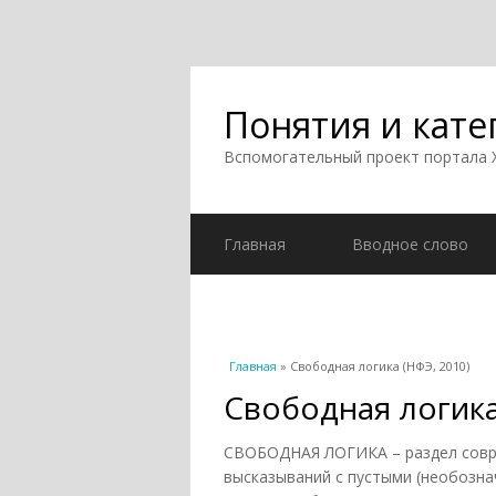
Понятия и кате
Вспомогательный проект портала
Главная
Вводное слово
Вы здесь
Главная
» Свободная логика (НФЭ, 2010)
Свободная логика
СВОБОДНАЯ ЛОГИКА – раздел совре
высказываний с пустыми (необозн