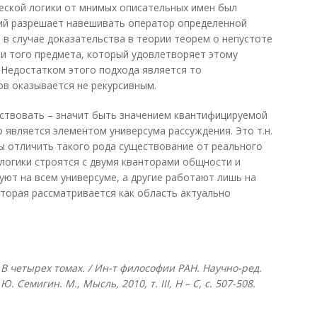
еской логики от мнимых описательных имен был
ий разрешает навешивать оператор определенной
о в случае доказательства в теории теорем о непустоте
сти того предмета, который удовлетворяет этому
). Недостатком этого подхода является то
ов оказывается не рекурсивным.
ествовать – значит быть значением квантифицируемой
о является элементом универсума рассуждения. Это т.н.
ы отличить такого рода существование от реального
логики строятся с двумя кванторами общности и
уют на всем универсуме, а другие работают лишь на
торая рассматривается как область актуально
В четырех томах. / Ин-т философии РАН. Научно-ред.
Г.Ю. Семигин. М., Мысль, 2010, т.
III, Н – С, с. 507-508.