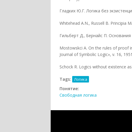
Гладких Ю.Г. Логика без экзистенц
Whitehead A.N., Russell В. Principia 
Гильберт Д., Бернайс П. Основания ма
Mostowskci A. On the rules of proof in
Journal of Symbolic Logic», v. 16, 1951
Schock R. Logics without existence as
Tags:
Логика
Понятие:
Свободная логика