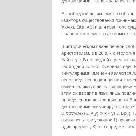
дескрипциями, так как заранее не 
В свободной логике вместо обычны
квантора существования принимаю
∀xA(x), E(t)⊢A(t) и для квантора су
с равенством вместо аксиомы x = x
В историческом плане первой своб
Аристотелем, а в 20 в. – онтология 
Уайтхеда. В последней в рамках кл
свободной логики. Основная идея Б
сингулярными именами являются л
непосредственно (концепция значе
имена являются лишь сокращениями
этим он вводит в язык лишь подли
определенные дескрипции по любому
дескрипциями элиминируются за счет
& ∀x∀y(A(x) & А(у) ⊃ x = у) & В(х)).
выполнены три условия: 1) предикат
один предмет, 3) этот предмет обл