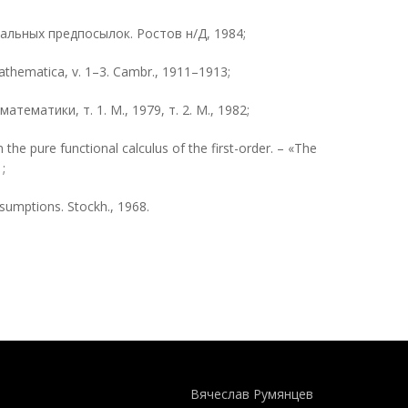
иальных предпосылок. Ростов н/Д, 1984;
Mathematica, v. 1–3. Cambr., 1911–1913;
тематики, т. 1. М., 1979, т. 2. М., 1982;
 the pure functional calculus of the first-order. – «The
;
sumptions. Stockh., 1968.
Понятия И Категории - Исторический Проект ХРОНОС
WEB-редактор
Вячеслав Румянцев