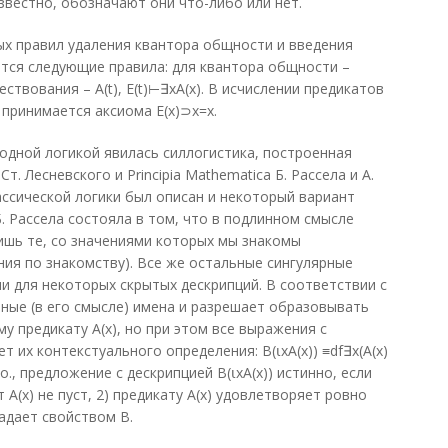
известно, обозначают они что-либо или нет.
х правил удаления квантора общности и введения
тся следующие правила: для квантора общности –
ществования – A(t), E(t)⊢∃xA(x). В исчислении предикатов
 принимается аксиома Е(х)⊃х=х.
одной логикой явилась силлогистика, построенная
Ст. Лесневского и Principia Mathematica Б. Рассела и А.
ассической логики был описан и некоторый вариант
. Рассела состояла в том, что в подлинном смысле
ишь те, со значениями которых мы знакомы
ния по знакомству). Все же остальные сингулярные
 для некоторых скрытых дескрипций. В соответствии с
нные (в его смысле) имена и разрешает образовывать
 предикату А(х), но при этом все выражения с
 их контекстуального определения: Β(⍳xΑ(x)) ≡df∃х(А(х)
 Т.о., предложение с дескрипцией Β(⍳xΑ(x)) истинно, если
 А(х) не пуст, 2) предикату А(х) удовлетворяет ровно
адает свойством В.