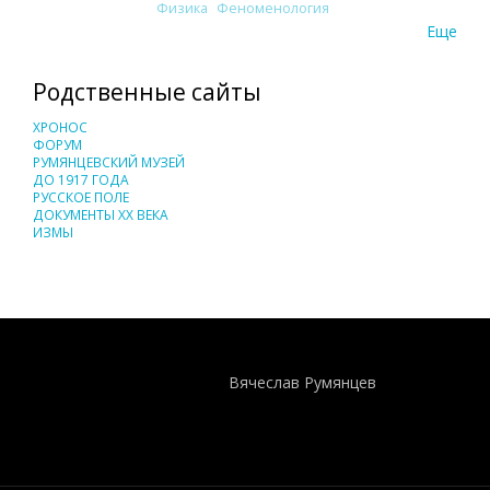
Физика
Феноменология
Еще
Родственные сайты
ХРОНОС
ФОРУМ
РУМЯНЦЕВСКИЙ МУЗЕЙ
ДО 1917 ГОДА
РУССКОЕ ПОЛЕ
ДОКУМЕНТЫ XX ВЕКА
ИЗМЫ
Понятия И Категории - Исторический Проект ХРОНОС
WEB-редактор
Вячеслав Румянцев