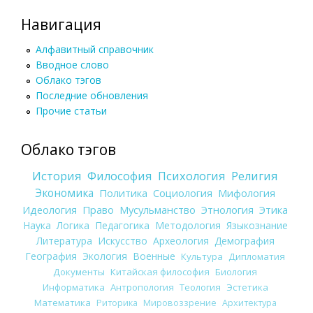
Навигация
Алфавитный справочник
Вводное слово
Облако тэгов
Последние обновления
Прочие статьи
Облако тэгов
История
Философия
Психология
Религия
Экономика
Политика
Социология
Мифология
Идеология
Право
Мусульманство
Этнология
Этика
Наука
Логика
Педагогика
Методология
Языкознание
Литература
Искусство
Археология
Демография
География
Экология
Военные
Культура
Дипломатия
Документы
Китайская философия
Биология
Информатика
Антропология
Теология
Эстетика
Математика
Риторика
Мировоззрение
Архитектура