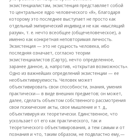
экзистенциалистам, экзистенция представляет собой
то центральное ядро человеческого «Я», благодаря
которому это последнее выступает не просто как
отдельный эмпирический индивид и не как «мыслящий
разум», т. е. нечто всеобщее (общечеловеческое), а
именно как конкретная неповторимая личность.
Экзистенция — это не сущность человека, ибо
последняя означает, согласно теории
экзистенциалистов (Сартр), нечто определенное,
заранее данное, а, напротив, «открытая возможность».
Одно из важнейших определений экзистенции — ее
необъективируемость. Человек может
объективировать свои способности, знания, умения
практически— в виде внешних предметов; он может,
далее, сделать объектом собственного рассмотрения
свои психические акты, свое мышление и т. д.,
объективируя их теоретически. Единственное, что
ускользает от его как практического, так и
теоретического объективирования, а тем самым и от
познания и что, таким образом, не подвластно ему,—