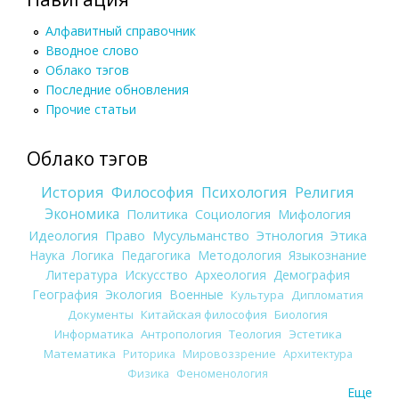
Алфавитный справочник
Вводное слово
Облако тэгов
Последние обновления
Прочие статьи
Облако тэгов
История
Философия
Психология
Религия
Экономика
Политика
Социология
Мифология
Идеология
Право
Мусульманство
Этнология
Этика
Наука
Логика
Педагогика
Методология
Языкознание
Литература
Искусство
Археология
Демография
География
Экология
Военные
Культура
Дипломатия
Документы
Китайская философия
Биология
Информатика
Антропология
Теология
Эстетика
Математика
Риторика
Мировоззрение
Архитектура
Физика
Феноменология
Еще