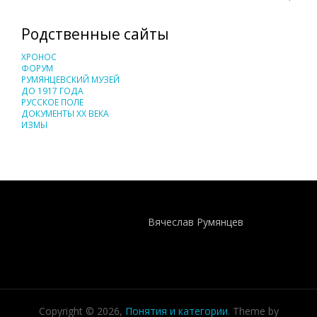
Родственные сайты
ХРОНОС
ФОРУМ
РУМЯНЦЕВСКИЙ МУЗЕЙ
ДО 1917 ГОДА
РУССКОЕ ПОЛЕ
ДОКУМЕНТЫ XX ВЕКА
ИЗМЫ
Понятия И Категории - Исторический Проект ХРОНОС
WEB-редактор
Вячеслав Румянцев
Copyright © 2026,
Понятия и категории
. Theme by