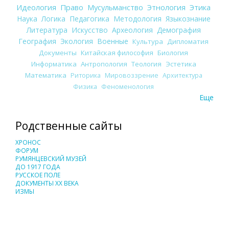
Идеология
Право
Мусульманство
Этнология
Этика
Наука
Логика
Педагогика
Методология
Языкознание
Литература
Искусство
Археология
Демография
География
Экология
Военные
Культура
Дипломатия
Документы
Китайская философия
Биология
Информатика
Антропология
Теология
Эстетика
Математика
Риторика
Мировоззрение
Архитектура
Физика
Феноменология
Еще
Родственные сайты
ХРОНОС
ФОРУМ
РУМЯНЦЕВСКИЙ МУЗЕЙ
ДО 1917 ГОДА
РУССКОЕ ПОЛЕ
ДОКУМЕНТЫ XX ВЕКА
ИЗМЫ