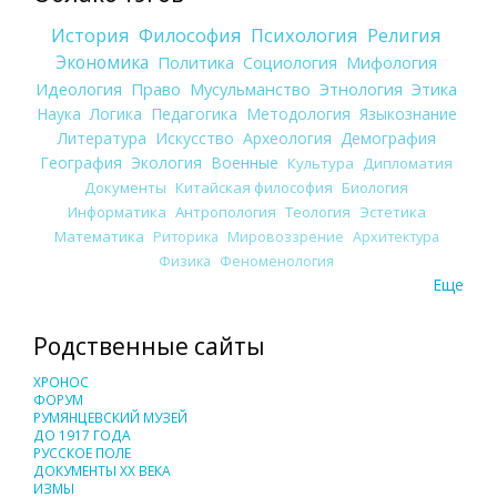
История
Философия
Психология
Религия
Экономика
Политика
Социология
Мифология
Идеология
Право
Мусульманство
Этнология
Этика
Наука
Логика
Педагогика
Методология
Языкознание
Литература
Искусство
Археология
Демография
География
Экология
Военные
Культура
Дипломатия
Документы
Китайская философия
Биология
Информатика
Антропология
Теология
Эстетика
Математика
Риторика
Мировоззрение
Архитектура
Физика
Феноменология
Еще
Родственные сайты
ХРОНОС
ФОРУМ
РУМЯНЦЕВСКИЙ МУЗЕЙ
ДО 1917 ГОДА
РУССКОЕ ПОЛЕ
ДОКУМЕНТЫ XX ВЕКА
ИЗМЫ