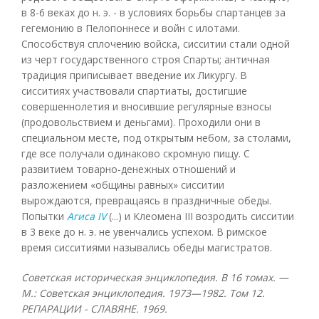
в 8-6 веках до н. э. - в условиях борьбы спартанцев за
гегемонию в Пелопоннесе и войн с илотами.
Способствуя сплочению войска, сисситии стали одной
из черт государственного строя Спарты; античная
традиция приписывает введение их Ликургу. В
сисситиях участвовали спартиаты, достигшие
совершеннолетия и вносившие регулярные взносы
(продовольствием и деньгами). Проходили они в
специальном месте, под открытым небом, за столами,
где все получали одинаково скромную пищу. С
развитием товарно-денежных отношений и
разложением «общины равных» сисситии
вырождаются, превращаясь в праздничные обеды.
Попытки
Агиса IV
(...) и Клеомена III возродить сисситии
в 3 веке до н. э. не увенчались успехом. В римское
время сисситиями назывались обеды магистратов.
Советская историческая энциклопедия. В 16 томах. —
М.: Советская энциклопедия. 1973—1982. Том 12.
РЕПАРАЦИИ - СЛАВЯНЕ. 1969.