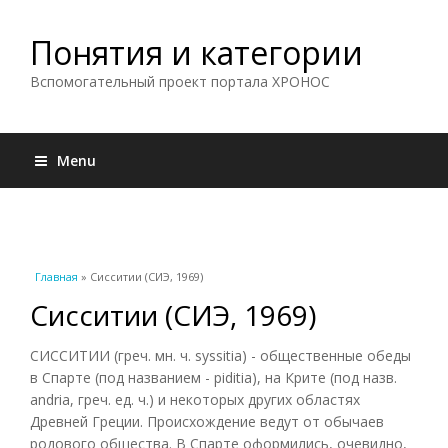
Понятия и категории
Вспомогательный проект портала ХРОНОС
Menu
Вы здесь
Главная
» Сисситии (СИЭ, 1969)
Сисситии (СИЭ, 1969)
СИССИТИИ (греч. мн. ч. syssitia) - общественные обеды
в Спарте (под названием - piditia), на Крите (под назв.
andria, греч. ед. ч.) и некоторых других областях
Древней Греции. Происхождение ведут от обычаев
родового общества. В Спарте оформились, очевидно,