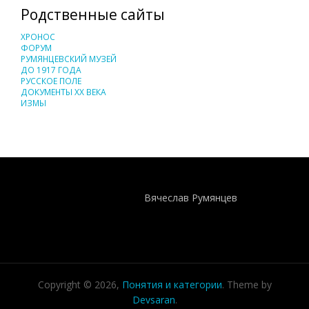
Родственные сайты
ХРОНОС
ФОРУМ
РУМЯНЦЕВСКИЙ МУЗЕЙ
ДО 1917 ГОДА
РУССКОЕ ПОЛЕ
ДОКУМЕНТЫ XX ВЕКА
ИЗМЫ
Понятия И Категории - Исторический Проект ХРОНОС
WEB-редактор
Вячеслав Румянцев
Copyright © 2026,
Понятия и категории
. Theme by
Devsaran
.