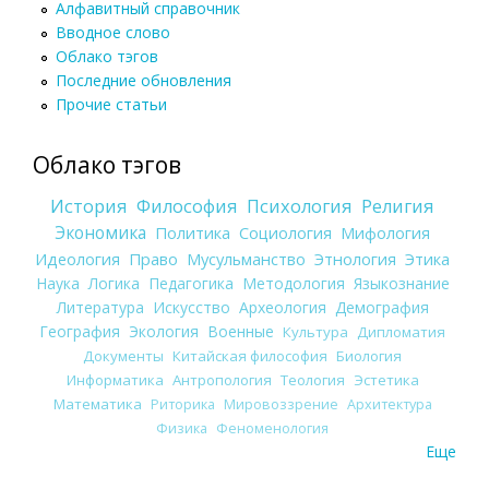
Алфавитный справочник
Вводное слово
Облако тэгов
Последние обновления
Прочие статьи
Облако тэгов
История
Философия
Психология
Религия
Экономика
Политика
Социология
Мифология
Идеология
Право
Мусульманство
Этнология
Этика
Наука
Логика
Педагогика
Методология
Языкознание
Литература
Искусство
Археология
Демография
География
Экология
Военные
Культура
Дипломатия
Документы
Китайская философия
Биология
Информатика
Антропология
Теология
Эстетика
Математика
Риторика
Мировоззрение
Архитектура
Физика
Феноменология
Еще