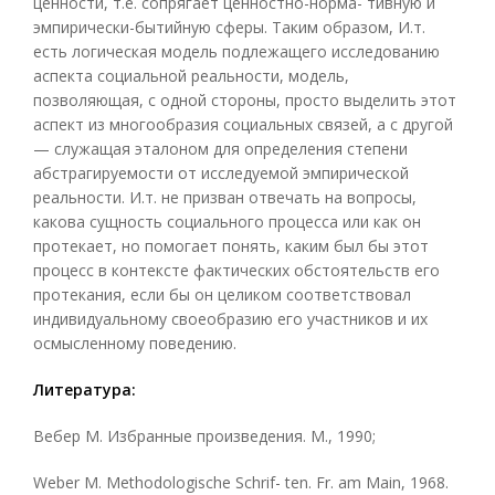
ценности, т.е. сопрягает ценностно-норма- тивную и
эмпирически-бытийную сферы. Таким образом, И.т.
есть логическая модель подлежащего исследованию
аспекта социальной реальности, модель,
позволяющая, с одной стороны, просто выделить этот
аспект из многообразия социальных связей, а с другой
— служащая эталоном для определения степени
абстрагируемости от исследуемой эмпирической
реальности. И.т. не призван отвечать на вопросы,
какова сущность социального процесса или как он
протекает, но помогает понять, каким был бы этот
процесс в контексте фактических обстоятельств его
протекания, если бы он целиком соответствовал
индивидуальному своеобразию его участников и их
осмысленному поведению.
Литература:
Вебер М. Избранные произведения. М., 1990;
Weber М. Methodologische Schrif- ten. Fr. am Main, 1968.