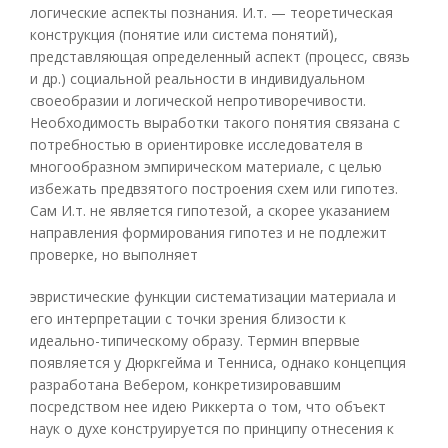
логические аспекты познания. И.т. — теоретическая
конструкция (понятие или система понятий),
представляющая определенный аспект (процесс, связь
и др.) социальной реальности в индивидуальном
своеобразии и логической непротиворечивости.
Необходимость выработки такого понятия связана с
потребностью в ориентировке исследователя в
многообразном эмпирическом материале, с целью
избежать предвзятого построения схем или гипотез.
Сам И.т. не является гипотезой, а скорее указанием
направления формирования гипотез и не подлежит
проверке, но выполняет
эвристические функции систематизации материала и
его интерпретации с точки зрения близости к
идеально-типическому образу. Термин впервые
появляется у Дюркгейма и Тенниса, однако концепция
разработана Вебером, конкретизировавшим
посредством нее идею Риккерта о том, что объект
наук о духе конструируется по принципу отнесения к