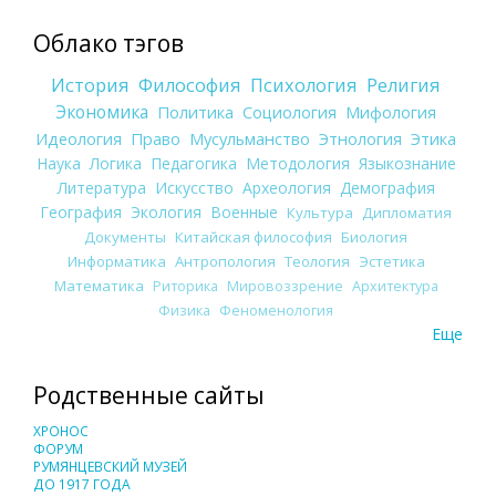
Облако тэгов
История
Философия
Психология
Религия
Экономика
Политика
Социология
Мифология
Идеология
Право
Мусульманство
Этнология
Этика
Наука
Логика
Педагогика
Методология
Языкознание
Литература
Искусство
Археология
Демография
География
Экология
Военные
Культура
Дипломатия
Документы
Китайская философия
Биология
Информатика
Антропология
Теология
Эстетика
Математика
Риторика
Мировоззрение
Архитектура
Физика
Феноменология
Еще
Родственные сайты
ХРОНОС
ФОРУМ
РУМЯНЦЕВСКИЙ МУЗЕЙ
ДО 1917 ГОДА