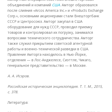
объединений и компаний
США
. Амторг образовался
после слияния «Arcos America Inc.» и «Products Exchange
Corp.», основными акционерами стали Внешторгбанк
СССР и Центросоюз. Амторг закупал в США
оборудование для нужд СССР, проводил приемку
товаров и контролировал их погрузку, занимался
вопросами технического сотрудничества. Амторг
также служил прикрытием советской агентурной
работы и военно-технической разведки в США.
Правление Амторга находилось в Нью-Йорке,
отделения — в Лос-Анджелесе, Сиэттле, Чикаго,
генеральное представительство — в Москве.
А. А. Исэров.
Российская историческая энциклопедия. Т. 1. М., 2015,
с. 378.
Литература: