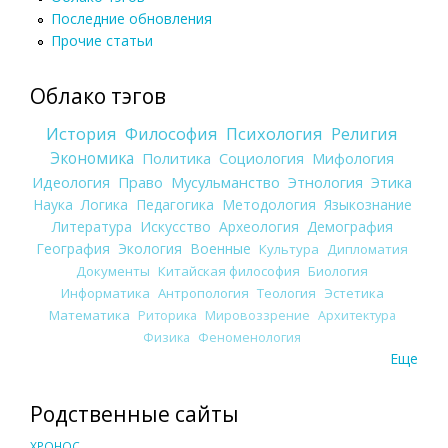
Последние обновления
Прочие статьи
Облако тэгов
История
Философия
Психология
Религия
Экономика
Политика
Социология
Мифология
Идеология
Право
Мусульманство
Этнология
Этика
Наука
Логика
Педагогика
Методология
Языкознание
Литература
Искусство
Археология
Демография
География
Экология
Военные
Культура
Дипломатия
Документы
Китайская философия
Биология
Информатика
Антропология
Теология
Эстетика
Математика
Риторика
Мировоззрение
Архитектура
Физика
Феноменология
Еще
Родственные сайты
ХРОНОС