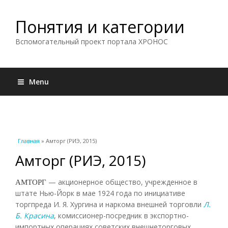
Понятия и категории
Вспомогательный проект портала ХРОНОС
Menu
Вы здесь
Главная
» Амторг (РИЭ, 2015)
Амторг (РИЭ, 2015)
АМТОРГ
— акционерное общество, учрежденное в
штате Нью-Йорк в мае 1924 года по инициативе
торгпреда И. Я. Хургина и наркома внешней торговли
Л.
Б. Красина
, комиссионер-посредник в экспортно-
импортных операциях советских внешнеторговых