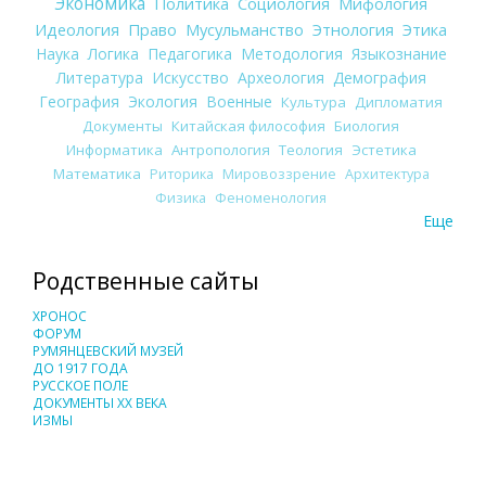
Экономика
Политика
Социология
Мифология
Идеология
Право
Мусульманство
Этнология
Этика
Наука
Логика
Педагогика
Методология
Языкознание
Литература
Искусство
Археология
Демография
География
Экология
Военные
Культура
Дипломатия
Документы
Китайская философия
Биология
Информатика
Антропология
Теология
Эстетика
Математика
Риторика
Мировоззрение
Архитектура
Физика
Феноменология
Еще
Родственные сайты
ХРОНОС
ФОРУМ
РУМЯНЦЕВСКИЙ МУЗЕЙ
ДО 1917 ГОДА
РУССКОЕ ПОЛЕ
ДОКУМЕНТЫ XX ВЕКА
ИЗМЫ